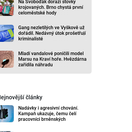
Na Svoboďák dorazí stovky
krojovaných. Brno chystá první
celoměstské hody
Gang nezletilých ve Vyškově už
dořádil. Nedávný útok prošetřují
kriminalisté
Mladí vandalové poničili model
Marsu na Kraví hoře. Hvězdárna
zařídila náhradu
ejnovější články
Nadávky i agresivní chování.
Kampaň ukazuje, čemu čelí
pracovníci brněnských
komunikací