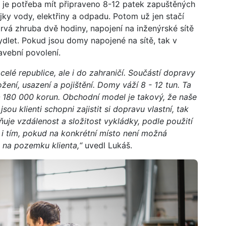
 je potřeba mít připraveno 8-12 patek zapuštěných
ky vody, elektřiny a odpadu. Potom už jen stačí
trvá zhruba dvě hodiny, napojení na inženýrské sítě
ydlet. Pokud jsou domy napojené na sítě, tak v
tavební povolení.
lé republice, ale i do zahraničí. Součástí dopravy
ožení, usazení a pojištění. Domy váží 8 - 12 tun. Ta
 180 000 korun. Obchodní model je takový, že naše
ou klienti schopni zajistit si dopravu vlastní, tak
ňuje vzdálenost a složitost vykládky, podle použití
e i tím, pokud na konkrétní místo není možná
na pozemku klienta,“
uvedl Lukáš.