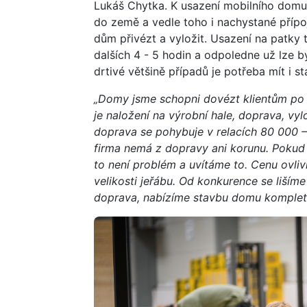
Lukáš Chytka. K usazení mobilního domu
do země a vedle toho i nachystané přípoj
dům přivézt a vyložit. Usazení na patky 
dalších 4 - 5 hodin a odpoledne už lze b
drtivé většině případů je potřeba mít i s
„Domy jsme schopni dovézt klientům po ce
je naložení na výrobní hale, doprava, vyl
doprava se pohybuje v relacích 80 000 –
firma nemá z dopravy ani korunu. Pokud js
to není problém a uvítáme to. Cenu ovliv
velikosti jeřábu. Od konkurence se liším
doprava, nabízíme stavbu domu komplet 