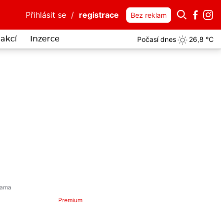
Přihlásit se
/
registrace
Bez reklam
Počasí dnes
26,8 °C
akcí
Inzerce
Chytka, majitel společnosti ABODES
Premium