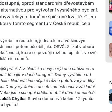
ě dostupné, oproti standardním dřevostavbám
ší alternativou pro vytvoření vysněného bydlení.
 obyvatelných domů ve špičkové kvalitě. Cílem
čkou v tomto segmentu v České republice a
výrobním ředitelem, jednatelem a většinovým
stnance, potom působil jako OSVČ. Získal v oboru
ušeností, které se později rozhodl uplatnit ve své
dulárních domů.
jší práci. A z hlediska ceny a výkonu nabízíme to
u lidé najít v dané kategorii. Domy vyrábíme od
 hale. Nedovážíme nějaké různé polotovary a díky
N
e. Domy vyrábím s deseti zaměstnanci v základní
. Nebo jsme schopni udělat mobilní dům kompletně
Lukáš Chytka
. Stavba domu trvá kolem 12 týdnů.
u bydlíte!