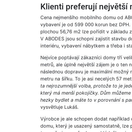
Klienti preferují největš
Cena nejmenšího mobilního domu od ABO
vybavení je od 599 000 korun bez DPH. 
plochou 56,76 m2 lze pořídit v základu
V ABODES jsou schopni zajistit stavbu d
interiéru, vybavení nábytkem a třeba i st
Nejvíce poptávají zákazníci domy tří vel
metrů, ale úplně největší zájem je o ten 
následnou dopravu je maximální možný r
metru na šířku. To je asi necelých 57 me
ta nejrozumnější volba, protože to je je
který má menší pokojíčky. Dům můžeme u
hezky bydlet a máte to v porovnání s p
vysvětluje Lukáš.
Výrobce je ale schopen dodat například 
domu, který je usazený samostatně, lze př