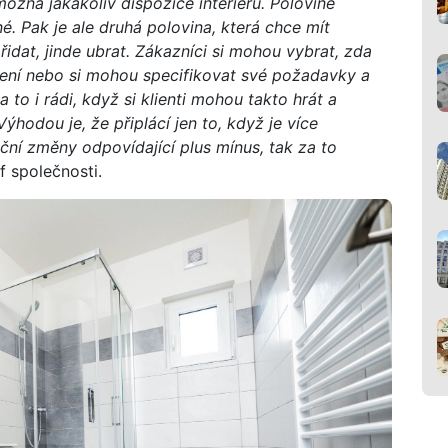
ožná jakákoliv dispozice interiéru. Polovině
é. Pak je ale druhá polovina, která chce mít
řidat, jinde ubrat. Zákazníci si mohou vybrat, zda
dení nebo si mohou specifikovat své požadavky a
a to i rádi, když si klienti mohou takto hrát a
ýhodou je, že připlácí jen to, když je více
ční změny odpovídající plus mínus, tak za to
f společnosti.