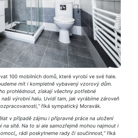
at 100 mobilních domů, které vyrobí ve své hale.
e budeme mít i kompletně vybavený vzorový dům.
o prohlédnout, získají všechny potřebné
naši výrobní halu. Uvidí tam, jak vyrábíme zároveň
rozpracovanosti,“
říká sympatický Moravák.
lat v případě zájmu i přípravné práce na uložení
í na sítě. Na to si ale samozřejmě mohou najmout i
pomocí,, rádi poskytneme rady či součinnost,“
říká