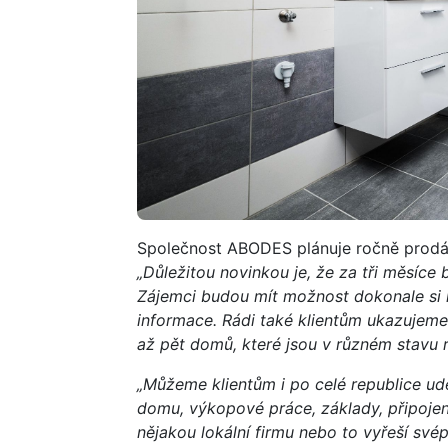
Společnost ABODES plánuje ročně prodáv
„Důležitou novinkou je, že za tři měsíc
Zájemci budou mít možnost dokonale si h
informace. Rádi také klientům ukazujeme 
až pět domů, které jsou v různém stavu 
„Můžeme klientům i po celé republice udě
domu, výkopové práce, základy, připojen
nějakou lokální firmu nebo to vyřeší své