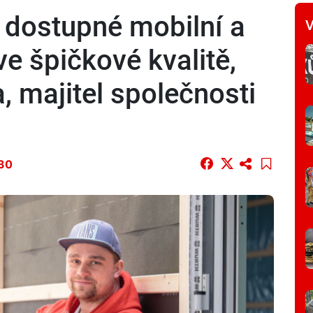
 dostupné mobilní a
V
e špičkové kvalitě,
, majitel společnosti
:30