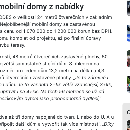
í mobilní domy z nabídky
DES o velikosti 24 metrů čtverečních v základním
Nejoblíbenější mobilní domy se zastavěnou
 za cenu od 1 070 000 do 1 200 000 korun bez DPH.
omu komplet od projektu, až po finální úpravy
avbu terasy.
ikostí, 48 metrů čtverečních zastavěné plochy, 50
největší samostatně stojící dům. S ohledem na
ozměr pro jeden dům 13,2 metru na délku a 4,3
trů čtverečních zastavěné plochy.
„Je to zároveň i
den dům. Je to varianta 2+kk větší vzdušnější, 3+kk,
pravit i na 4+kk. Na těch 56 metrech se už dá
anelákovým bytem jako plnohodnotné bydlení,“
O
dva až tři domy napojené do tvaru L nebo do U. A u
ipojit další dům a vytvořit tak více místností.
„Díky