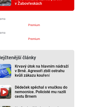
v Žabovřeskách
Premium
Premium
ejčtenější články
Krvavý útok na hlavním nádraží
v Brně. Agresoři zbili ostrahu
kvůli zákazu kouření
Dědeček spěchal s vnučkou do
nemocnice. Policisté mu razili
cestu Brnem