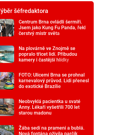
ýběr šéfredaktora
Centrum Brna ovládli šermíři.
Jsem jako Kung Fu Panda, řekl
čerstvý mistr světa
Na plovárně ve Znojmě se
popralo třicet lidí. Přibudou
kamery i častější hlídky
FOTO: Ulicemi Brna se prohnal
karnevalový průvod. Lidi přenesl
do exotické Brazílie
Neobvyklá pacientka u svaté
Anny. Lékaři vyšetřili 700 let
starou madonu
Žába sedí na prameni a bublá.
Nová fontána oživila parčík