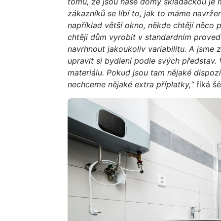
tomu, že jsou naše domy skládačkou je m
zákazníků se líbí to, jak to máme navržen
například větší okno, někde chtějí něco p
chtějí dům vyrobit v standardním prove
navrhnout jakoukoliv variabilitu. A jsme z
upravit si bydlení podle svých představ. V
materiálu. Pokud jsou tam nějaké dispozi
nechceme nějaké extra příplatky,“
říká šé