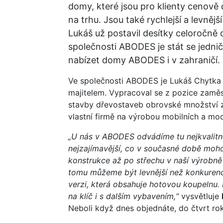
domy, které jsou pro klienty cenov
na trhu. Jsou také rychlejší a levněj
Lukáš už postavil desítky celoročně
společnosti ABODES je stát se jedni
nabízet domy ABODES i v zahraničí.
Ve společnosti ABODES je Lukáš Chytka 
majitelem. Vypracoval se z pozice zamě
stavby dřevostaveb obrovské množství zk
vlastní firmě na výrobou mobilních a mo
„U nás v ABODES odvádíme tu nejkvalitně
nejzajímavější, co v současné době moho
konstrukce až po střechu v naší výrobně
tomu můžeme být levnější než konkurenc
verzi, která obsahuje hotovou koupelnu
na klíč i s dalším vybavením,“
vysvětluje
Neboli když dnes objednáte, do čtvrt rok