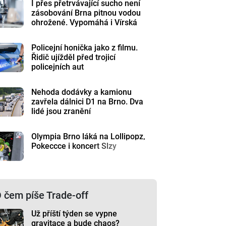
I přes přetrvávající sucho není
zásobování Brna pitnou vodou
ohrožené. Vypomáhá i Vírská
nádrž
Policejní honička jako z filmu.
Řidič ujížděl před trojicí
policejních aut
Nehoda dodávky a kamionu
zavřela dálnici D1 na Brno. Dva
lidé jsou zranění
Olympia Brno láká na Lollipopz,
Pokeccce i koncert Slzy
 čem píše Trade-off
Už příští týden se vypne
gravitace a bude chaos?