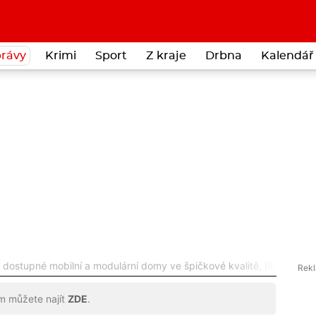
rávy
Krimi
Sport
Z kraje
Drbna
Kalendář 
dostupné mobilní a modulární domy ve špičkové kvalitě, říká Lukáš 
ům můžete najít
ZDE
.