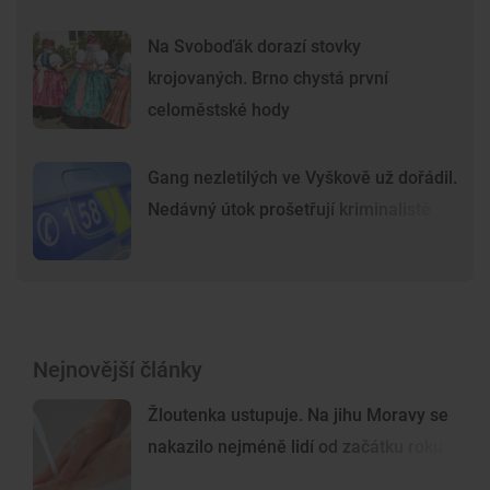
Na Svoboďák dorazí stovky
krojovaných. Brno chystá první
celoměstské hody
Gang nezletilých ve Vyškově už dořádil.
Nedávný útok prošetřují kriminalisté
Nejnovější články
Žloutenka ustupuje. Na jihu Moravy se
nakazilo nejméně lidí od začátku roku