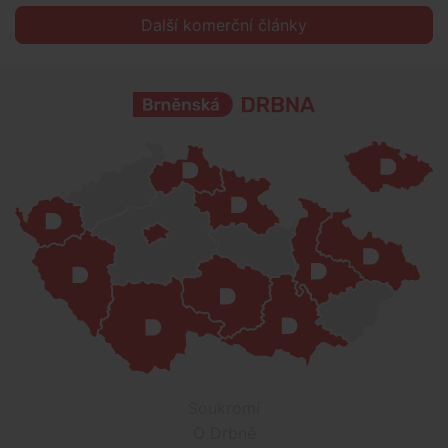
Další komerční články
Soukromí
O Drbně