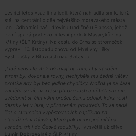
Lesníci letos vsadili na jedli, která nahradila smrk, jenž
stál na centrální ploše největšího moravského města
loni. Odborníci našli dřevinu tradičně u Blanska, jehož
okolí spadá pod Školní lesní podnik Masarykův les
Křtiny (ŠLP Křtiny). Na cestu do Brna se stromeček
vypravil 16. listopadu znovu od Myslivny lišky
Bystroušky v Bílovicích nad Svitavou.
„Lidé neustále striktně trvají na tom, aby vánoční
strom byl dokonale rovný, nechyběla mu žádná větev,
zkrátka aby byl bez jediné chybičky. Možná je na čase
zaměřit se víc na krásu přirozenosti a příběh stromu,
uvědomit si, čím vším prošel, čemu odolal, když rostl
desítky let v lese, v přirozeném prostředí. To se nedá
říct o stromcích vypěstovaných například na
plantážích v Dánsku, které pak mimo jiné míří na
vánoční trh i do České republiky,“
vysvětlil už dříve
Lumír
Dobrovolný
z ŠLP Křtiny