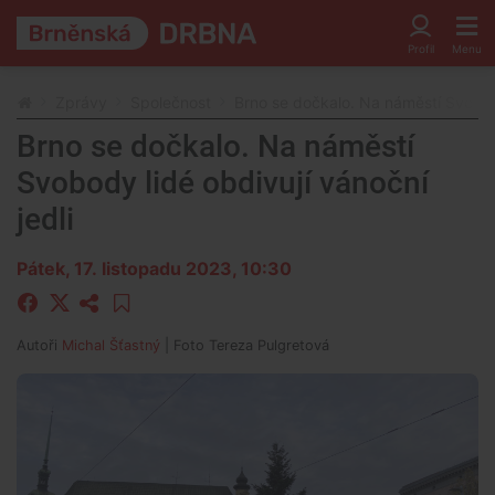
Zprávy
Společnost
Brno se dočkalo. Na náměstí Svobody
Brno se dočkalo. Na náměstí
Svobody lidé obdivují vánoční
jedli
Pátek, 17. listopadu 2023, 10:30
Autoři
Michal Šťastný
| Foto
Tereza Pulgretová