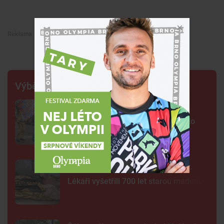
Premium
Výběr šéfredaktora
FOTO: Ulicemi Brna se prohnal
karnevalový průvod. Lidi přenesl do
exotické Brazílie
Neobvyklá pacientka u svaté Anny.
Lékaři vyšetřili 700 let starou madonu