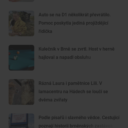
Auto se na D1 několikrát převrátilo.
Pomoc poskytla jediná projíždějící
řidička
Kulečník v Brně se zvrtl. Host v herně
hajloval a napadl obsluhu
Rázná Laura i pamětnice Lili. V
lamacentru na Hádech se loučí se
dvěma zvířaty
Podle písařů i slavného vědce. Cestující
poznají historii brněnských zastávek