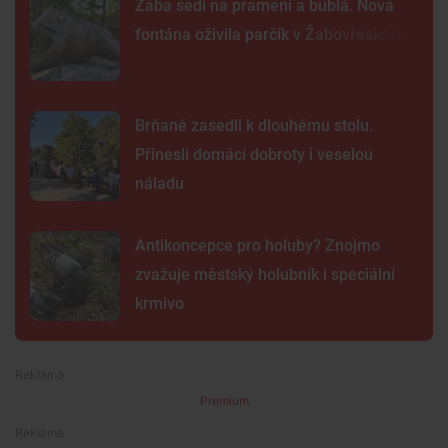
Žába sedí na prameni a bublá. Nová
fontána oživila parčík v Žabovřeskách
Brňané zasedli k dlouhému stolu.
Přinesli domácí dobroty i veselou
náladu
Antikoncepce pro holuby? Znojmo
zvažuje městský holubník i speciální
krmivo
Premium