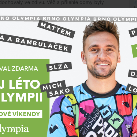
dochovaly ve zdivu. Věž a přilehlé domy byly
yl na místě postaven hotel Slavia.
ou vybuduje společnost vlastnící hotel.
„Hradební
i sanaci podzemí v roce 2002. Dnes je přístupná
omfortní přístup k památce by tak měla zajistit
 a respektující její architektonickou a historickou
la primátorka
Markéta Vaňková
. Firma se bude
lo z poloviny zasypané hlínou, stavebním odpadem
jedinečný objekt, byl vyklizen a postupně vyspraven
 nahradila původní kanalizační šachtu přístupnou
N
lady za dva miliony
y mezi městem a společností Slavia A. D. 1899, která
e stát symbolickou jednu korunu na padesát let.