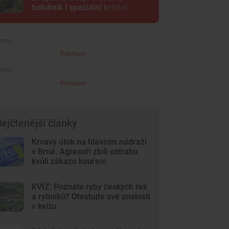
holubník i speciální krmivo
Premium
Premium
ejčtenější články
Krvavý útok na hlavním nádraží
v Brně. Agresoři zbili ostrahu
kvůli zákazu kouření
KVÍZ: Poznáte ryby českých řek
a rybníků? Otestujte své znalosti
v kvízu