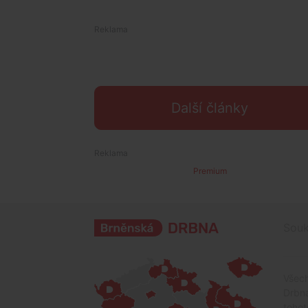
Další články
Premium
Souk
Všech
Drbna
tohot