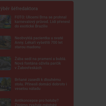
ýběr šéfredaktora
FOTO: Ulicemi Brna se prohnal
karnevalový průvod. Lidi přenesl
do exotické Brazílie
Neobvyklá pacientka u svaté
Anny. Lékaři vyšetřili 700 let
starou madonu
Žába sedí na prameni a bublá.
Nová fontána oživila parčík
v Žabovřeskách
Brňané zasedli k dlouhému
stolu. Přinesli domácí dobroty i
veselou náladu
Antikoncepce pro holuby?
Znojmo zvažuje městský