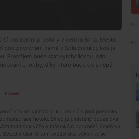
alší podzemní prostory v centru Brna. Město
í pod povrchem země v Solniční ulici, kde je
nou. Pronájem bude stát symbolickou jednu
ybudování chodby, díky které bude do sklepů
N
Premium
verečních se nachází v ulici Solniční pod pozemky
kou restaurace hotelu. Sklep je umístěný pouze dva
ástí hradební věže v městském opevnění. Směřoval
 Besední ulici. O tom svědčí dva výklenky se