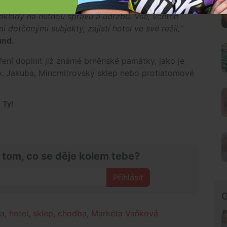
lepa projektant odhadl na 1,6 až 2 miliony korun.
 náklady na nutnou správu a údržbu. Vše, včetně
dotčenými subjekty, zajistí hotel ve své režii,“
und.
ení doplnit již známé brněnské památky, jako je
sv. Jakuba, Mincmitrovský sklep nebo protiatomové
 Ty!
 tom, co se děje kolem tebe?
Přihlásit
O
ia
,
hotel
,
sklep
,
chodba
,
Markéta Vaňková