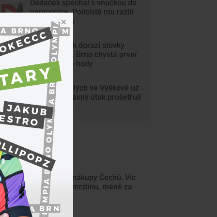
Dědeček spěchal s vnučkou do
nemocnice. Policisté mu razili
cestu Brnem
Na Svoboďák dorazí stovky
krojovaných. Brno chystá první
celoměstské hody
Gang nezletilých ve Vyškově už
dořádil. Nedávný útok prošetřují
kriminalisté
ejnovější články
Vedra mění nákupy Čechů. Víc
utrácejí za zmrzlinu, méně za
pečení