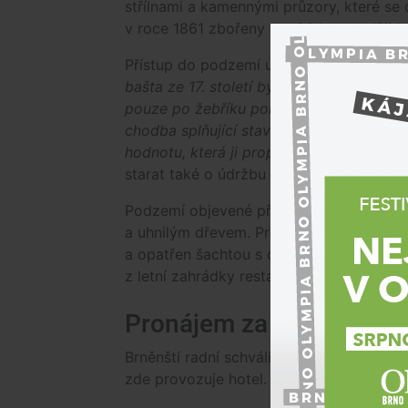
střílnami a kamennými průzory, které se 
v roce 1861 zbořeny a o 33 let později b
Přístup do podzemí usnadní chodba, kter
bašta ze 17. století byla objevena až př
pouze po žebříku poklopem v chodníku. K
chodba splňující stavebně-technické normy
hodnotu, která ji propojí s hotelem,“
uved
starat také o údržbu sklepa.
Podzemí objevené před osmnácti lety by
a uhnilým dřevem. Protože se jednalo o 
a opatřen šachtou s odvětráváním, která
z letní zahrádky restaurace.
Pronájem za korunu, nák
Brněnští radní schválili uzavření smlouv
zde provozuje hotel. Nájem prostoru bud