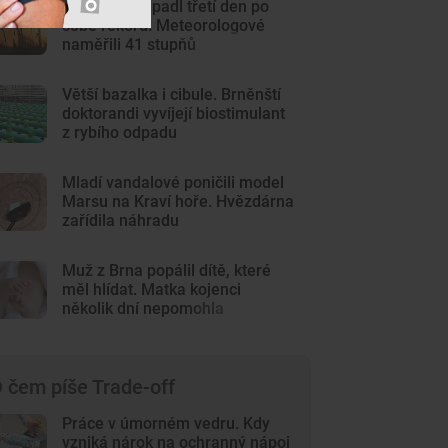
Ve Strážnici padl třetí den po
sobě rekord. Meteorologové
naměřili 41 stupňů
Větší bazalka i cibule. Brněnští
doktorandi vyvíjejí biostimulant
z rybího odpadu
Mladí vandalové poničili model
Marsu na Kraví hoře. Hvězdárna
zařídila náhradu
Muž z Brna popálil dítě, které
měl hlídat. Matka kojenci
několik dní nepomohla
 čem píše Trade-off
Práce v úmorném vedru. Kdy
vzniká nárok na ochranný nápoj