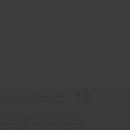
e v Drbně
Nastavení cookies
podléhá schválení provozovatelem serveru.
onem. Přepis, šíření či další zpřístupňování
z předchozího souhlasu ČTK výslovně zakázáno.