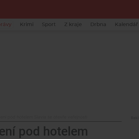
rávy
Krimi
Sport
Z kraje
Drbna
Kalendář 
ní pod hotelem Slavia se otevře veřejnosti
ení pod hotelem