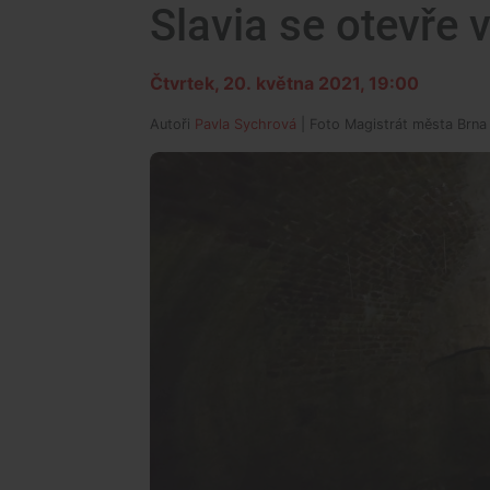
Slavia se otevře 
Čtvrtek, 20. května 2021, 19:00
Autoři
Pavla Sychrová
| Foto
Magistrát města Brna