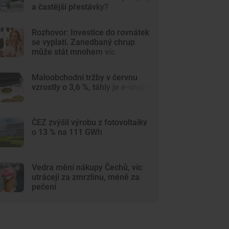
a častější přestávky?
Rozhovor: Investice do rovnátek
se vyplatí. Zanedbaný chrup
může stát mnohem víc
Maloobchodní tržby v červnu
vzrostly o 3,6 %, táhly je e-shopy
ČEZ zvýšil výrobu z fotovoltaiky
o 13 % na 111 GWh
Vedra mění nákupy Čechů, víc
utrácejí za zmrzlinu, méně za
pečení