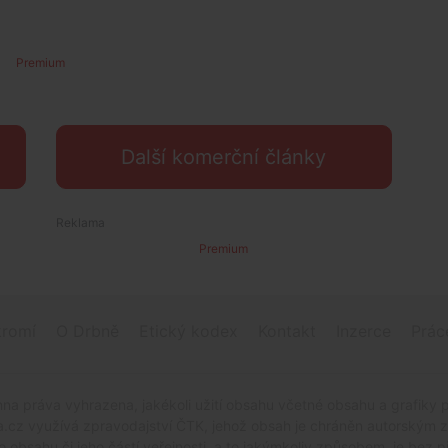
Premium
Další komerční články
Premium
romí
O Drbně
Etický kodex
Kontakt
Inzerce
Prác
na práva vyhrazena, jakékoli užití obsahu včetné obsahu a grafiky 
.cz využívá zpravodajství ČTK, jehož obsah je chráněn autorským zák
o obsahu či jeho částí veřejnosti, a to jakýmkoliv způsobem, je be