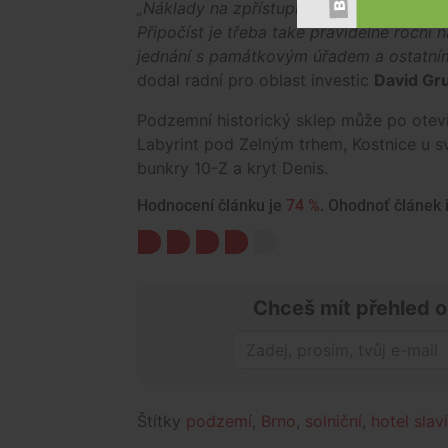
„Náklady na zpřístupnění historického sk
Připočíst je třeba také pravidelné roční
jednání s památkovým úřadem a ostatními 
dodal radní pro oblast investic
David Gr
Podzemní historický sklep může po otevř
Labyrint pod Zelným trhem, Kostnice u 
bunkry 10-Z a kryt Denis.
Hodnocení článku je
74 %
. Ohodnoť článek i
Chceš mít přehled o
Štítky
podzemí
,
Brno
,
solniční
,
hotel slav