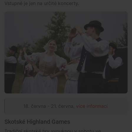
Vstupné je jen na určité koncerty.
18. června - 21. června,
více informací
Skotské Highland Games
Tradiční skotské hry vypuknou v sobotu ve