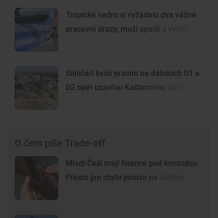
Tropické vedro si vyžádalo dva vážné
pracovní úrazy, muži spadli z výšky
Silničáři kvůli pracím na dálnicích D1 a
D2 opět uzavřou Kaštanovou ulici
O čem píše Trade-off
Mladí Češi mají finance pod kontrolou.
Přesto jim chybí peníze na zážitky