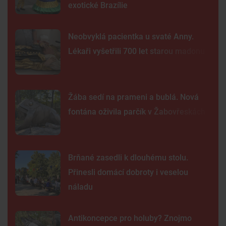
exotické Brazílie
Neobvyklá pacientka u svaté Anny.
Lékaři vyšetřili 700 let starou madonu
Žába sedí na prameni a bublá. Nová
fontána oživila parčík v Žabovřeskách
Brňané zasedli k dlouhému stolu.
Přinesli domácí dobroty i veselou
náladu
Antikoncepce pro holuby? Znojmo