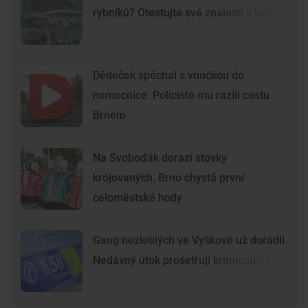
rybníků? Otestujte své znalosti v kvízu
Dědeček spěchal s vnučkou do
nemocnice. Policisté mu razili cestu
Brnem
Na Svoboďák dorazí stovky
krojovaných. Brno chystá první
celoměstské hody
Gang nezletilých ve Vyškově už dořádil.
Nedávný útok prošetřují kriminalisté