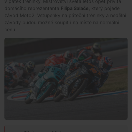
v pátek tréninky. Mistrovství světa letos opět přivítá
domácího reprezentanta
Filipa Salače
, který pojede
závod Moto2. Vstupenky na páteční tréninky a nedělní
závody budou možné koupit i na místě na normální
cenu.