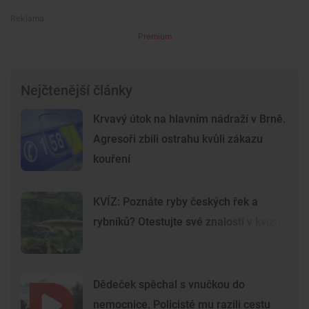
Premium
Nejčtenější články
Krvavý útok na hlavním nádraží v Brně.
Agresoři zbili ostrahu kvůli zákazu
kouření
KVÍZ: Poznáte ryby českých řek a
rybníků? Otestujte své znalosti v kvízu
Dědeček spěchal s vnučkou do
nemocnice. Policisté mu razili cestu