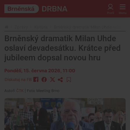
Zprávy
Kultura
Brněnský dramatik Milan Uhde oslaví de
Brněnský dramatik Milan Uhde
oslaví devadesátku. Krátce před
jubileem dopsal novou hru
Pondělí, 15. června 2026, 11:00
Diskutuj na FB
Autoři
ČTK
| Foto
Meeting Brno