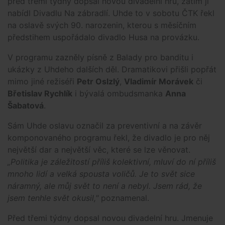
před třemi týdny dopsal novou divadelní hru, zatím ji
nabídl Divadlu Na zábradlí. Uhde to v sobotu ČTK řekl
na oslavě svých 90. narozenin, kterou s měsíčním
předstihem uspořádalo divadlo Husa na provázku.
V programu zazněly písně z Balady pro banditu i
ukázky z Uhdeho dalších děl. Dramatikovi přišli popřát
mimo jiné režiséři
Petr Oslzlý
,
Vladimír Morávek
či
Břetislav Rychlík
i bývalá ombudsmanka
Anna
Šabatová
.
Sám Uhde oslavu označil za preventivní a na závěr
komponovaného programu řekl, že divadlo je pro něj
největší dar a největší věc, které se lze věnovat.
„Politika je záležitostí příliš kolektivní, mluví do ní příliš
mnoho lidí a velká spousta voličů. Je to svět sice
náramný, ale můj svět to není a nebyl. Jsem rád, že
jsem tenhle svět okusil,"
poznamenal.
Před třemi týdny dopsal novou divadelní hru. Jmenuje