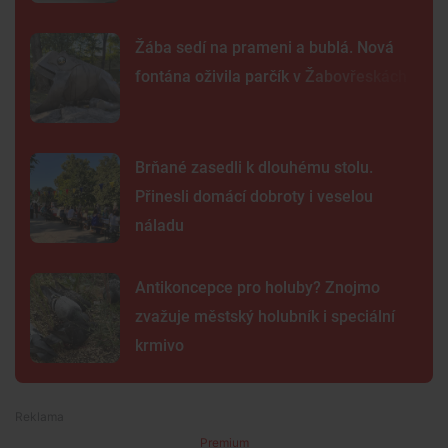
Žába sedí na prameni a bublá. Nová
fontána oživila parčík v Žabovřeskách
Brňané zasedli k dlouhému stolu.
Přinesli domácí dobroty i veselou
náladu
Antikoncepce pro holuby? Znojmo
zvažuje městský holubník i speciální
krmivo
Premium