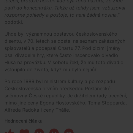
letech, protože někteří lidé byli toho názoru, že Židé
patří do koncentráku. Takže už tehdy jsem vzbuzoval
rozporné pohledy a postoje, to není žádná novina,"
podotkl.
Uhde byl významnou postavou československého
disentu, v 70. letech se dostal na seznam zakázaných
spisovatelů a podepsal Chartu 77. Pod cizími jmény
psal divadelní hry, které často inscenovalo divadlo
Husa na provázku. V sobotu řekl, že mu toto divadlo
vstoupilo do života, když mu bylo nejhůř.
Po roce 1989 byl ministrem kultury a po rozpadu
Československa prvním předsedou Poslanecké
sněmovny České republiky. Je držitelem řady ocenění,
mimo jiné ceny Egona Hostovského, Toma Stopparda,
Alfréda Radoka i ceny Thálie.
Hodnocení článku