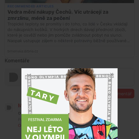
Komentáře
Přidat komentář
Marie Glanczová
o sudeťácích?
Pondělí, 15. června 2026, 12:01
Odpovědět