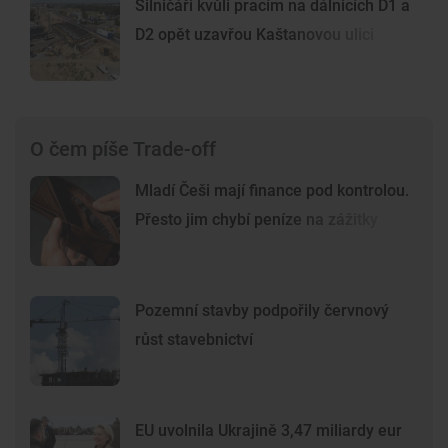
Silničáři kvůli pracím na dálnicích D1 a
D2 opět uzavřou Kaštanovou ulici
O čem píše Trade-off
Mladí Češi mají finance pod kontrolou.
Přesto jim chybí peníze na zážitky
Pozemní stavby podpořily červnový
růst stavebnictví
EU uvolnila Ukrajině 3,47 miliardy eur