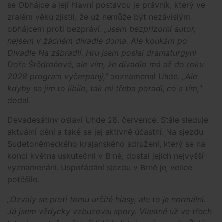
se Obhájce a její hlavní postavou je právník, který ve
zralém věku zjistil, že už nemůže být nezávislým
obhájcem proti bezpráví.
„Jsem bezprizorní autor,
nejsem v žádném divadle doma. Ale koukám po
Divadle Na zábradlí. Hru jsem poslal dramaturgyni
Doře Štědroňové, ale vím, že divadlo má až do roku
2028 program vyčerpaný,"
poznamenal Uhde.
„Ale
kdyby se jim to líbilo, tak mi třeba poradí, co s tím,"
dodal.
Devadesátiny oslaví Uhde 28. července. Stále sleduje
aktuální dění a také se jej aktivně účastní. Na sjezdu
Sudetoněmeckého krajanského sdružení, který se na
konci května uskutečnil v Brně, dostal jejich nejvyšší
vyznamenání. Uspořádání sjezdu v Brně jej velice
potěšilo.
„Ozvaly se proti tomu určité hlasy, ale to je normální.
Já jsem vždycky vzbuzoval spory. Vlastně už ve třech