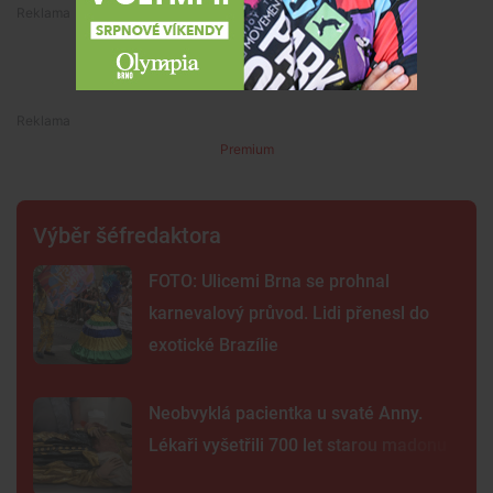
Premium
Premium
Výběr šéfredaktora
FOTO: Ulicemi Brna se prohnal
karnevalový průvod. Lidi přenesl do
exotické Brazílie
Neobvyklá pacientka u svaté Anny.
Lékaři vyšetřili 700 let starou madonu