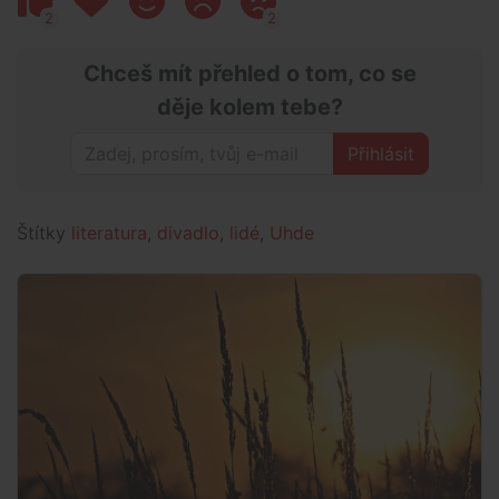
2
2
Chceš mít přehled o tom, co se
děje kolem tebe?
Přihlásit
Štítky
literatura
,
divadlo
,
lidé
,
Uhde