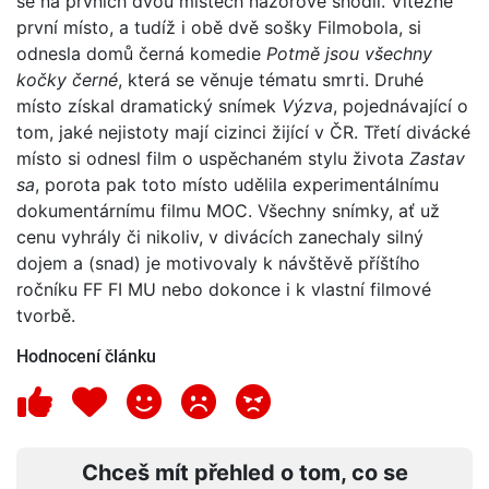
se na prvních dvou místech názorově shodli. Vítězné
první místo, a tudíž i obě dvě sošky Filmobola, si
odnesla domů černá komedie
Potmě jsou všechny
kočky černé
, která se věnuje tématu smrti. Druhé
místo získal dramatický snímek
Výzva
, pojednávající o
tom, jaké nejistoty mají cizinci žijící v ČR. Třetí divácké
místo si odnesl film o uspěchaném stylu života
Zastav
sa
, porota pak toto místo udělila experimentálnímu
dokumentárnímu filmu MOC. Všechny snímky, ať už
cenu vyhrály či nikoliv, v divácích zanechaly silný
dojem a (snad) je motivovaly k návštěvě příštího
ročníku FF FI MU nebo dokonce i k vlastní filmové
tvorbě.
Hodnocení článku
Chceš mít přehled o tom, co se