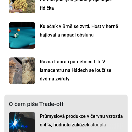
řidička
Kulečník v Brně se zvrtl. Host v herně
hajloval a napadl obsluhu
Rázná Laura i pamětnice Lili. V
lamacentru na Hádech se loučí se
dvěma zvířaty
O čem píše Trade-off
Průmyslová produkce v červnu vzrostla
o 4 %, hodnota zakázek stoupla