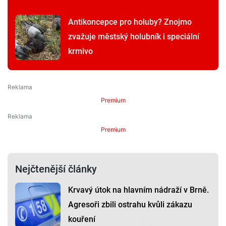
Antikoncepce pro holuby? Znojmo
zvažuje městský holubník i speciální
krmivo
Premium
Premium
Nejčtenější články
Krvavý útok na hlavním nádraží v Brně.
Agresoři zbili ostrahu kvůli zákazu
kouření