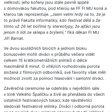
velikosti, jeho kořeny jsou stále pevně spjaté
s domovskou fakultou, pod kterou se FF FI MU koná a
kterou tak reprezentuje.
„Jsem velmi hrdý na to, že je
to právě Fakulta informatiky, kdo festival dělá a že
tímto už 26 let boříme ty stereotypy, že ajťáci jsou
jenom ti lidi ze sklepa s brýlemi,“
říká děkan FI MU
Jiří Barnat.
Ve dvou soutěžních blocích a jednom bloku
bonusovém mohli diváci v průběhu večera vidět
celkem 15 krátkometrážních snímků o délce
maximálně 8 minut. O vítězích rozhodovala porota
složená z filmových odborníků, své favority však měli
možnost zvolit za pomocí hlasování i samotní diváci.
Závěrečná ceremonie se odehrála v největším sále
v kině Velkého Špalíčku a živě se přenášela do všech
ostatních festivalových lokací, kde návštěvníci
sledovali festivalové snímky. Diváci i odborná porota