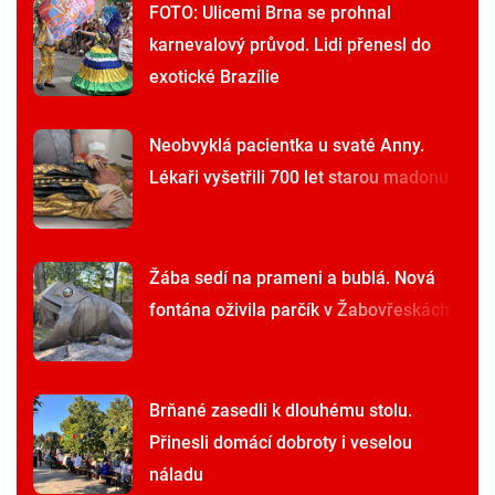
FOTO: Ulicemi Brna se prohnal
karnevalový průvod. Lidi přenesl do
exotické Brazílie
Neobvyklá pacientka u svaté Anny.
Lékaři vyšetřili 700 let starou madonu
Žába sedí na prameni a bublá. Nová
fontána oživila parčík v Žabovřeskách
Brňané zasedli k dlouhému stolu.
Přinesli domácí dobroty i veselou
náladu