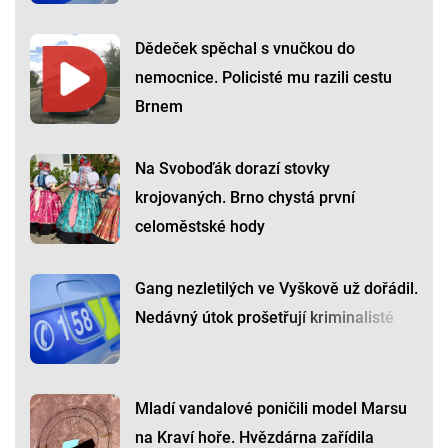
Dědeček spěchal s vnučkou do
nemocnice. Policisté mu razili cestu
Brnem
Na Svoboďák dorazí stovky
krojovaných. Brno chystá první
celoměstské hody
Gang nezletilých ve Vyškově už dořádil.
Nedávný útok prošetřují kriminalisté
Mladí vandalové poničili model Marsu
na Kraví hoře. Hvězdárna zařídila