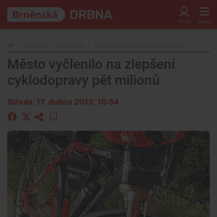
Zprávy
Doprava
Město vyčlenilo na zlepšení cyklodopr
Město vyčlenilo na zlepšení
cyklodopravy pět milionů
Středa, 17. dubna 2013, 10:54