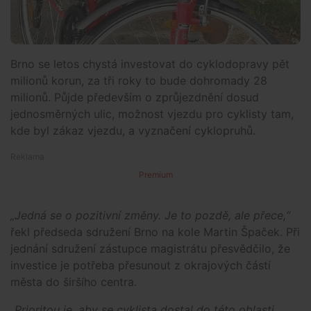
Brno se letos chystá investovat do cyklodopravy pět
milionů korun, za tři roky to bude dohromady 28
milionů. Půjde především o zprůjezdnění dosud
jednosměrných ulic, možnost vjezdu pro cyklisty tam,
kde byl zákaz vjezdu, a vyznačení cyklopruhů.
Premium
„Jedná se o pozitivní změny. Je to pozdě, ale přece,“
řekl předseda sdružení Brno na kole Martin Špaček. Při
jednání sdružení zástupce magistrátu přesvědčilo, že
investice je potřeba přesunout z okrajových částí
města do širšího centra.
„Prioritou je, aby se cyklista dostal do této oblasti