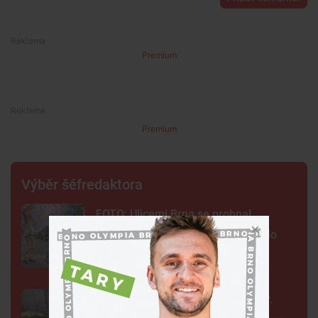
Premium
Premium
Výběr šéfredaktora
FOTO: Ulicemi Brna se prohnal
karnevalový průvod. Lidi přenesl do
exotické Brazílie
Neobvyklá pacientka u svaté Anny.