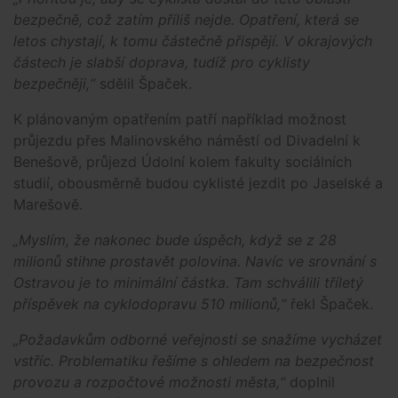
bezpečně, což zatím příliš nejde. Opatření, která se
letos chystají, k tomu částečně přispějí. V okrajových
částech je slabší doprava, tudíž pro cyklisty
bezpečněji,“
sdělil Špaček.
K plánovaným opatřením patří například možnost
průjezdu přes Malinovského náměstí od Divadelní k
Benešově, průjezd Údolní kolem fakulty sociálních
studií, obousměrně budou cyklisté jezdit po Jaselské a
Marešově.
„Myslím, že nakonec bude úspěch, když se z 28
milionů stihne prostavět polovina. Navíc ve srovnání s
Ostravou je to minimální částka. Tam schválili tříletý
příspěvek na cyklodopravu 510 milionů,“
řekl Špaček.
„Požadavkům odborné veřejnosti se snažíme vycházet
vstříc. Problematiku řešíme s ohledem na bezpečnost
provozu a rozpočtové možnosti města,“
doplnil