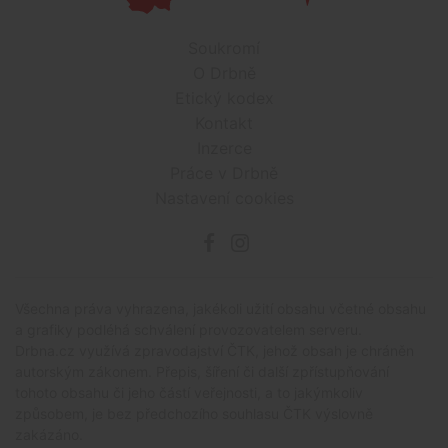
Soukromí
O Drbně
Etický kodex
Kontakt
Inzerce
Práce v Drbně
Nastavení cookies
Všechna práva vyhrazena, jakékoli užití obsahu včetné obsahu
a grafiky podléhá schválení provozovatelem serveru.
Drbna.cz využívá zpravodajství ČTK, jehož obsah je chráněn
autorským zákonem. Přepis, šíření či další zpřístupňování
tohoto obsahu či jeho částí veřejnosti, a to jakýmkoliv
způsobem, je bez předchozího souhlasu ČTK výslovně
zakázáno.