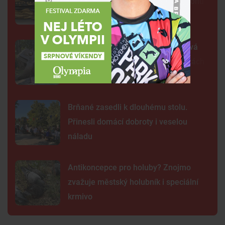
Lékaři vyšetřili 700 let starou madonu
Žába sedí na prameni a bublá. Nová
fontána oživila parčík v Žabovřeskách
Brňané zasedli k dlouhému stolu.
Přinesli domácí dobroty i veselou
náladu
Antikoncepce pro holuby? Znojmo
zvažuje městský holubník i speciální
krmivo