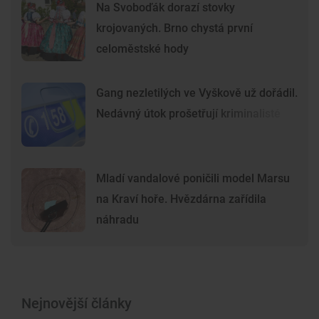
Na Svoboďák dorazí stovky
krojovaných. Brno chystá první
celoměstské hody
Gang nezletilých ve Vyškově už dořádil.
Nedávný útok prošetřují kriminalisté
Mladí vandalové poničili model Marsu
na Kraví hoře. Hvězdárna zařídila
náhradu
Nejnovější články