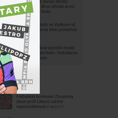
Na Svoboďák dorazí stovky
krojovaných. Brno chystá první
celoměstské hody
Gang nezletilých ve Vyškově už
dořádil. Nedávný útok prošetřují
kriminalisté
Mladí vandalové poničili model
Marsu na Kraví hoře. Hvězdárna
zařídila náhradu
ejnovější články
Fotbalisté brněnské Zbrojovky
zkusí proti Liberci udržet
neporazitelnost v sezoně