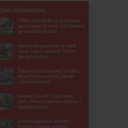
ýběr šéfredaktora
FOTO: Ulicemi Brna se prohnal
karnevalový průvod. Lidi přenesl
do exotické Brazílie
Neobvyklá pacientka u svaté
Anny. Lékaři vyšetřili 700 let
starou madonu
Žába sedí na prameni a bublá.
Nová fontána oživila parčík
v Žabovřeskách
Brňané zasedli k dlouhému
stolu. Přinesli domácí dobroty i
veselou náladu
Antikoncepce pro holuby?
Znojmo zvažuje městský