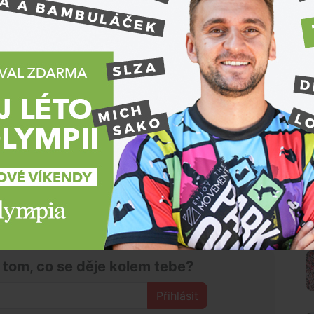
 parkovacích míst. Díky této výstavbě bude chybět
na 30 tisíc korun. Budování dalších míst v
musely měnit trasy inženýrských sítí.
„Ve výstavbě
. Do konce funkčního období bychom chtěli
efan.
brněnských sídlištích je následkem projektování,
vlastnit automobil.
 na jejich parkoviště odstaví auto lidé, kteří přijeli
 pokračují městskou dopravou.
N
 tom, co se děje kolem tebe?
Přihlásit