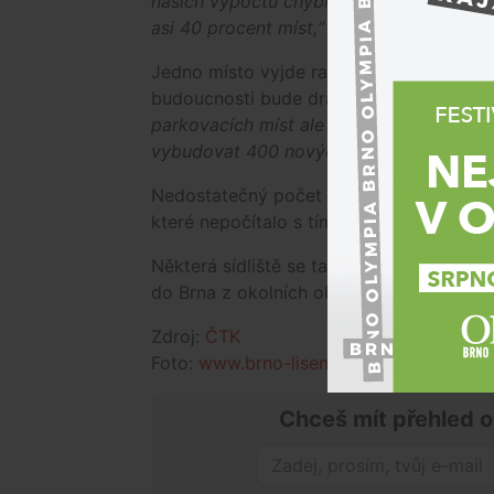
našich výpočtů chybí zhruba 50 procent
asi 40 procent míst,“
řekl Štefan.
Jedno místo vyjde radnici městské části 
budoucnosti bude dražší, protože by se 
parkovacích míst ale chceme pokračovat
vybudovat 400 nových míst,"
podotkl Št
Nedostatečný počet míst k parkování na 
které nepočítalo s tím, že bude tolik lidí 
Některá sídliště se také potýkají s tím, že
do Brna z okolních obcí a dál do centra
Zdroj:
ČTK
Foto:
www.brno-lisen.cz
Chceš mít přehled o