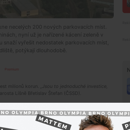
ikne necelých 200 nových parkovacích míst.
inách, nyní už je nařízené kácení zeleně v
u snaží vyřešit nedostatek parkovacích míst,
dliště, potýkají dlouhodobě.
N
Premium
est milionů korun.
„Jsou to jednoduché investice,
arosta Líšně Břetislav Štefan (ČSSD).
ova, v ulicích Molákova, Synkova, Horníkova,
4 míst.
se tak podle Štefana zlepší jen mírně.
„Podle