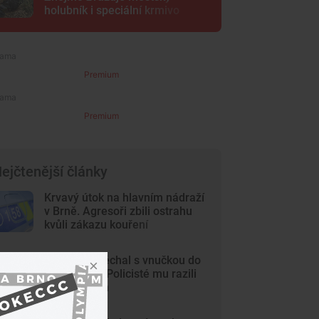
holubník i speciální krmivo
Premium
Premium
ejčtenější články
Krvavý útok na hlavním nádraží
v Brně. Agresoři zbili ostrahu
kvůli zákazu kouření
Dědeček spěchal s vnučkou do
nemocnice. Policisté mu razili
cestu Brnem