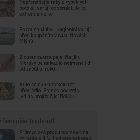
Nepřenášejte raky z vyschlých
potoků, varují odborníci. Je to
extrémní riziko
Pozor na sinice. Hygienici varují
před koupáním v části Nových
Mlýnů
Žloutenka ustupuje. Na jihu
Moravy se nakazilo nejméně lidí
od začátku roku
Auto se na D1 několikrát
převrátilo. Pomoc poskytla
jediná projíždějící řidička
 čem píše Trade-off
Průmyslová produkce v červnu
vzrostla o 4 %, hodnota zakázek