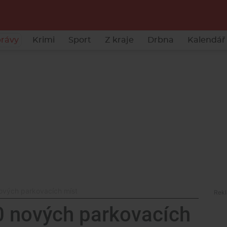
rávy
Krimi
Sport
Z kraje
Drbna
Kalendář 
nových parkovacích míst
00 nových parkovacích