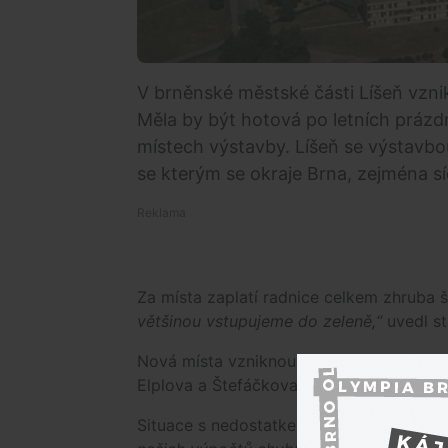
V brněnské městské části Líšeň vzn
Měla by být hotová po letních prázdn
místech výstavby. Líšeň se výstavbo
se kterým se okraje Brna, zejména sí
Za místa zaplatí radnice celkem zhruba š
většinou vstupujeme do zeleně,“
uvedl st
Nová místa vzniknou u polikliniky Horník
Elplova a Štefáčkova. Celkem přibyde 19
Situace s nedostatkem parkovacích míst 