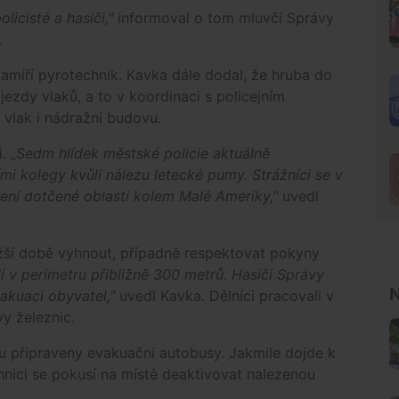
licisté a hasiči,"
i
nformoval o tom mluvčí Správy
.
 zamíří pyrotechnik. Kavka dále dodal, že hruba do
ezdy vlaků, a to v koordinaci s policejním
 vlak i nádražní budovu.
. „
Sedm hlídek městské policie aktuálně
i kolegy kvůli nálezu letecké pumy. Strážníci se v
ření dotčené oblasti kolem Malé Ameriky,"
uvedl
bližší době vyhnout, případně respektovat pokyny
í v perimetru přibližně 300 metrů. Hasiči Správy
N
akuaci obyvatel,"
uvedl Kavka. Dělníci pracovali v
vy železnic.
u připraveny evakuační autobusy. Jakmile dojde k
nici se pokusí na místě deaktivovat nalezenou