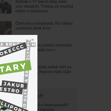
Řidičák v 17 letech láká stále
více mladých. Třetina už využívá
režim s mentorem
Čtyřnohá ochránkyně. Psí štěkot
zachránil ženě život
Na Znojemsku zemřel motorkář.
Zřejmě nezvládl řízení
Zahraniční turisté méně míří na
jižní Moravu. Nejvíce však stále
láká Slováky
 čem píše Trade-off
Bydlení Čechů v budoucnosti?
Směřujeme k menším