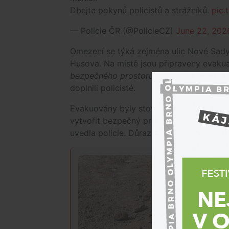
Dbejte pokynů policistů a strážníků.
pic.
— Policie ČR (@PolicieCZ)
June 22, 202
Omezení se týká zejména ulic Nové Sady,
Husova. Na místě jsou připraveny evakua
bezpečného prostoru, pyrotechnici se po
doplnili policisté.
Evakuovány byly stovky lidí, především
vytvořit bezpečný prostor, pyrotechnici 
uvedla policie. Důrazně přitom vyzývají, 