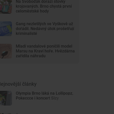
Na Svoboďák dorazí stovky
krojovaných. Brno chystá první
celoměstské hody
Gang nezletilých ve Vyškově už
dořádil. Nedávný útok prošetřují
kriminalisté
Mladí vandalové poničili model
Marsu na Kraví hoře. Hvězdárna
zařídila náhradu
ejnovější články
Olympia Brno láká na Lollipopz,
Pokeccce i koncert Slzy