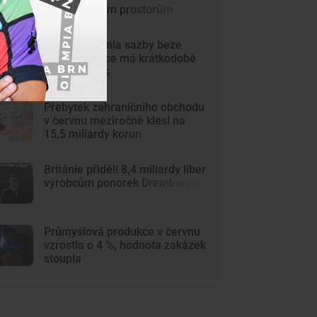
multifunkčním prostorům
ČNB ponechala sazby beze
změny, inflace má krátkodobě
vzrůst ke 3 %
Přebytek zahraničního obchodu
v červnu meziročně klesl na
15,5 miliardy korun
Británie přidělí 8,4 miliardy liber
výrobcům ponorek Dreadnought
Průmyslová produkce v červnu
vzrostla o 4 %, hodnota zakázek
stoupla