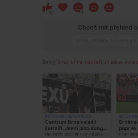
10
1
Chceš mít přehled o
Štítky
Brno
,
krimi
,
nádraží
,
munice
,
evak