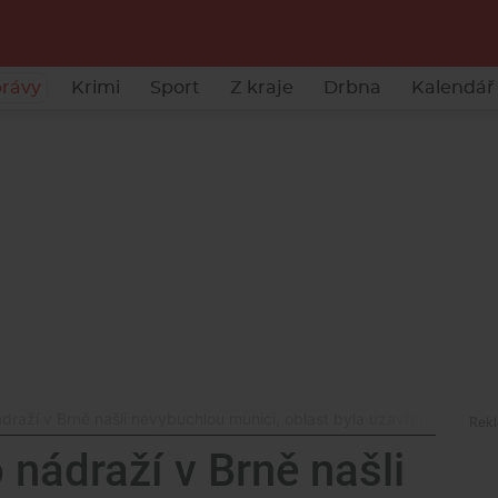
rávy
Krimi
Sport
Z kraje
Drbna
Kalendář 
ádraží v Brně našli nevybuchlou munici, oblast byla uzavřena
o nádraží v Brně našli