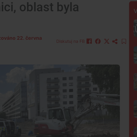
ci, oblast byla
V
izováno 22. června
Diskutuj na FB