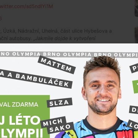
twitter.com/sd5ndlYi1M
6
 Úzká, Nádražní, Uhelná, část ulice Hybešova a
ční autobusy. „
Jakmile dojde k vytvoření
kusí na místě deaktivovat nalezenou munici,
"
bytových domů a obchodů v okolí. Až se podaří
se pokusí na místě deaktivovat nalezenou munici,
aby se lidé v okolí nepohybovali.
O