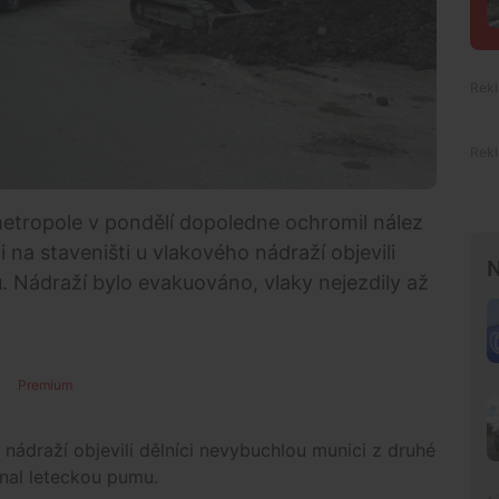
etropole v pondělí dopoledne ochromil nález
 na staveništi u vlakového nádraží objevili
N
. Nádraží bylo evakuováno, vlaky nejezdily až
Premium
 nádraží objevili dělníci nevybuchlou munici z druhé
nal leteckou pumu.