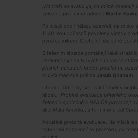
„Nádraží se evakuuje, na místě zasahují po
železnic pro mimořádnosti
Martin
Kavka
Policisté okolí nálezu uzavřeli, na místo
11:30 jsou dočasně povoleny vjezdy a odj
pyrotechnikem. Cestující následně opustí
S řešením situace pomáhají také strážníci
spolupracuje na Nových sadech se státním
příštích minutách budou podílet na uzav
mluvčí městské policie
Jakub
Ghanem
.
Chodci i řidiči by se lokalitě měli v nej
hlídek.
„Probíhá evakuace přilehlého okol
železnic společně s HZS ČR provádějí ev
ulici Malá Amerika, a to mimo areál Sprá
Aktuálně probíhá evakuace. Na místě jso
vytvoření bezpečného prostoru, pyrotech
munici.