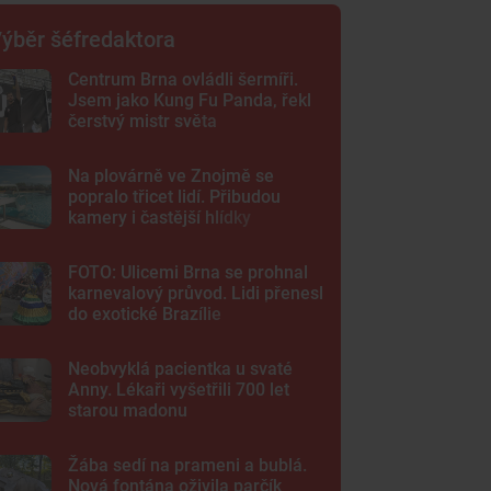
ýběr šéfredaktora
Centrum Brna ovládli šermíři.
Jsem jako Kung Fu Panda, řekl
čerstvý mistr světa
Na plovárně ve Znojmě se
popralo třicet lidí. Přibudou
kamery i častější hlídky
FOTO: Ulicemi Brna se prohnal
karnevalový průvod. Lidi přenesl
do exotické Brazílie
Neobvyklá pacientka u svaté
Anny. Lékaři vyšetřili 700 let
starou madonu
Žába sedí na prameni a bublá.
Nová fontána oživila parčík