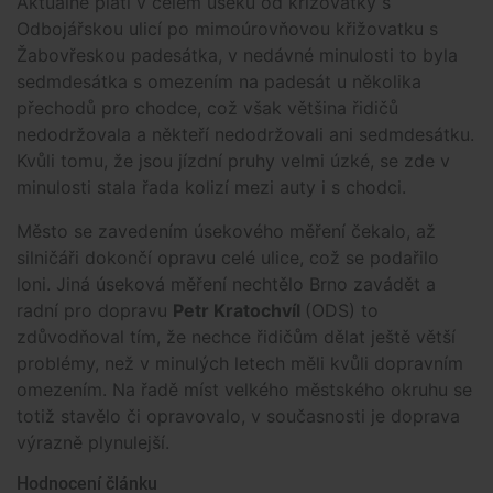
Aktuálně platí v celém úseku od křižovatky s
Odbojářskou ulicí po mimoúrovňovou křižovatku s
Žabovřeskou padesátka, v nedávné minulosti to byla
sedmdesátka s omezením na padesát u několika
přechodů pro chodce, což však většina řidičů
nedodržovala a někteří nedodržovali ani sedmdesátku.
Kvůli tomu, že jsou jízdní pruhy velmi úzké, se zde v
minulosti stala řada kolizí mezi auty i s chodci.
Město se zavedením úsekového měření čekalo, až
silničáři dokončí opravu celé ulice, což se podařilo
loni. Jiná úseková měření nechtělo Brno zavádět a
radní pro dopravu
Petr Kratochvíl
(ODS) to
zdůvodňoval tím, že nechce řidičům dělat ještě větší
problémy, než v minulých letech měli kvůli dopravním
omezením. Na řadě míst velkého městského okruhu se
totiž stavělo či opravovalo, v současnosti je doprava
výrazně plynulejší.
Hodnocení článku