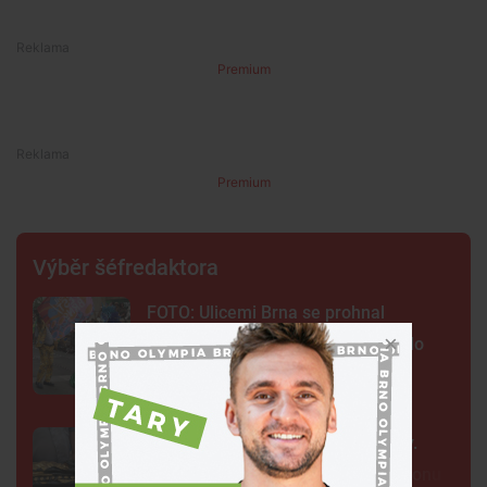
Premium
Premium
Výběr šéfredaktora
FOTO: Ulicemi Brna se prohnal
karnevalový průvod. Lidi přenesl do
exotické Brazílie
Neobvyklá pacientka u svaté Anny.
Lékaři vyšetřili 700 let starou madonu