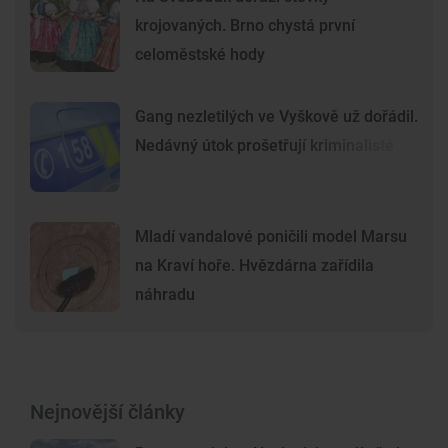
krojovaných. Brno chystá první
celoměstské hody
Gang nezletilých ve Vyškově už dořádil.
Nedávný útok prošetřují kriminalisté
Mladí vandalové poničili model Marsu
na Kraví hoře. Hvězdárna zařídila
náhradu
Nejnovější články