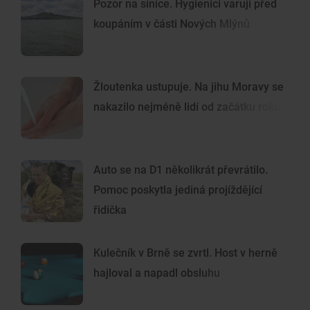
Pozor na sinice. Hygienici varují před
koupáním v části Nových Mlýnů
Žloutenka ustupuje. Na jihu Moravy se
nakazilo nejméně lidí od začátku roku
Auto se na D1 několikrát převrátilo.
Pomoc poskytla jediná projíždějící
řidička
Kulečník v Brně se zvrtl. Host v herně
hajloval a napadl obsluhu