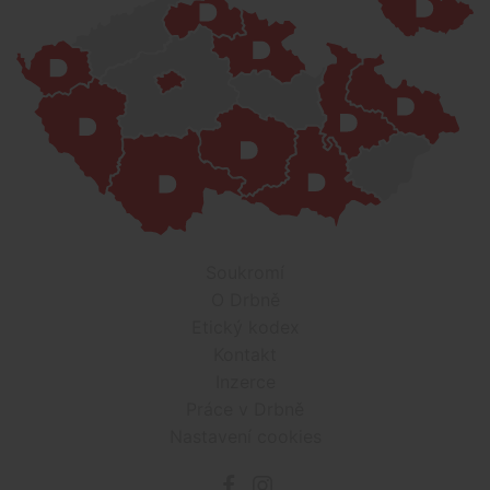
Soukromí
O Drbně
Etický kodex
Kontakt
Inzerce
Práce v Drbně
Nastavení cookies