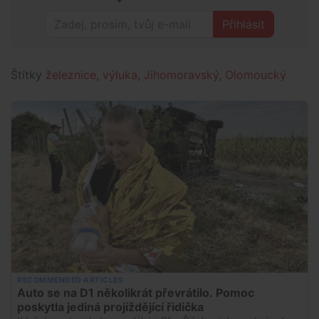
Přihlásit
Štítky
železnice
,
výluka
,
Jihomoravský
,
Olomoucký