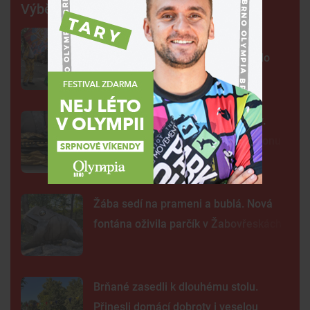
Výběr šéfredaktora
FOTO: Ulicemi Brna se prohnal
karnevalový průvod. Lidi přenesl do
exotické Brazílie
Neobvyklá pacientka u svaté Anny.
Lékaři vyšetřili 700 let starou madonu
Žába sedí na prameni a bublá. Nová
fontána oživila parčík v Žabovřeskách
Brňané zasedli k dlouhému stolu.
Přinesli domácí dobroty i veselou