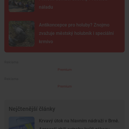
náladu
Antikoncepce pro holuby? Znojmo
zvažuje městský holubník i speciální
krmivo
Premium
Premium
Nejčtenější články
Krvavý útok na hlavním nádraží v Brně.