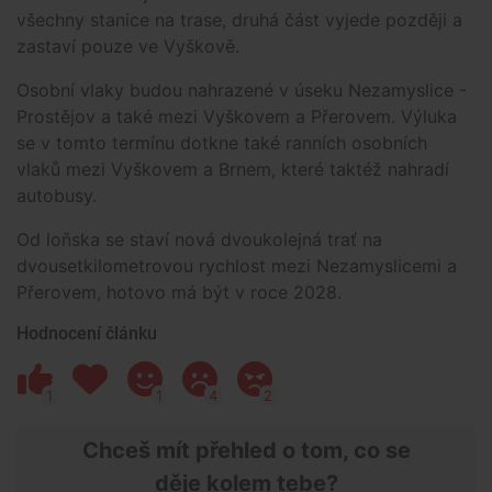
všechny stanice na trase, druhá část vyjede později a
zastaví pouze ve Vyškově.
Osobní vlaky budou nahrazené v úseku Nezamyslice -
Prostějov a také mezi Vyškovem a Přerovem. Výluka
se v tomto termínu dotkne také ranních osobních
vlaků mezi Vyškovem a Brnem, které taktéž nahradí
autobusy.
Od loňska se staví nová dvoukolejná trať na
dvousetkilometrovou rychlost mezi Nezamyslicemi a
Přerovem, hotovo má být v roce 2028.
Hodnocení článku
1
1
4
2
Chceš mít přehled o tom, co se
děje kolem tebe?