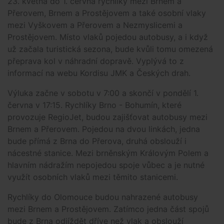
23. května do 1. června rychlíky mezi Brnem a
Přerovem, Brnem a Prostějovem a také osobní vlaky
mezi Vyškovem a Přerovem a Nezmyslicemi a
Prostějovem. Místo vlaků pojedou autobusy, a i když
už začala turistická sezona, bude kvůli tomu omezená
přeprava kol v náhradní dopravě. Vyplývá to z
informací na webu Kordisu JMK a Českých drah.
Výluka začne v sobotu v 7:00 a skončí v pondělí 1.
června v 17:15. Rychlíky Brno - Bohumín, které
provozuje RegioJet, budou zajišťovat autobusy mezi
Brnem a Přerovem. Pojedou na dvou linkách, jedna
bude přímá z Brna do Přerova, druhá obslouží i
nácestné stanice. Mezi brněnským Královým Polem a
hlavním nádražím nepojedou spoje vůbec a je nutné
využít osobních vlaků mezi těmito stanicemi.
Rychlíky do Olomouce budou nahrazené autobusy
mezi Brnem a Prostějovem. Zatímco jedna část spojů
bude z Brna odjíždět dříve než vlak a obslouží