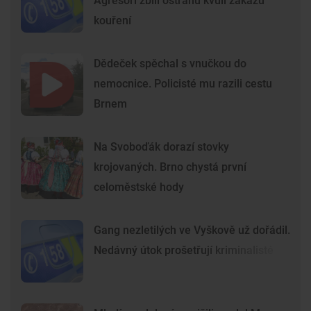
Agresoři zbili ostrahu kvůli zákazu
kouření
Dědeček spěchal s vnučkou do
nemocnice. Policisté mu razili cestu
Brnem
Na Svoboďák dorazí stovky
krojovaných. Brno chystá první
celoměstské hody
Gang nezletilých ve Vyškově už dořádil.
Nedávný útok prošetřují kriminalisté