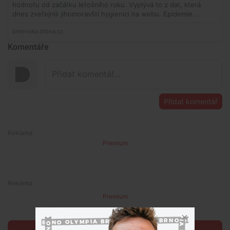
Komentáře
Přidat komentář
Premium
Premium