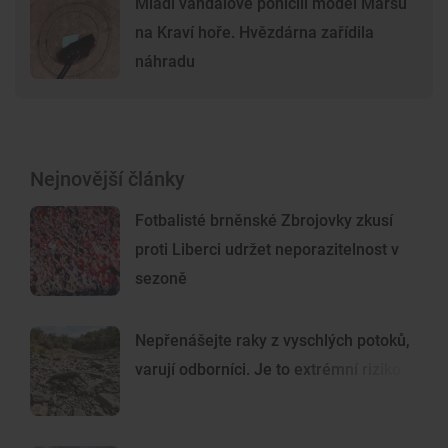
Mladí vandalové poničili model Marsu
na Kraví hoře. Hvězdárna zařídila
náhradu
Nejnovější články
Fotbalisté brněnské Zbrojovky zkusí
proti Liberci udržet neporazitelnost v
sezoně
Nepřenášejte raky z vyschlých potoků,
varují odborníci. Je to extrémní riziko