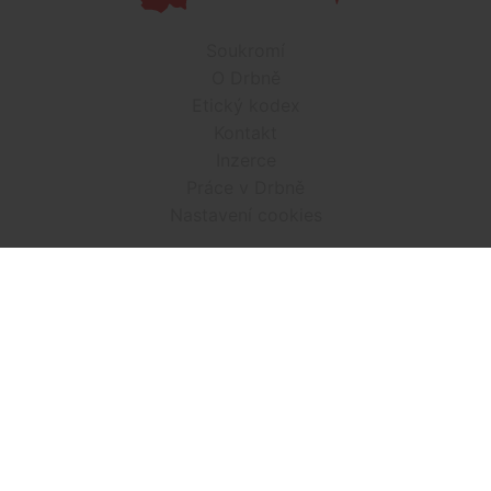
Soukromí
O Drbně
Etický kodex
Kontakt
Inzerce
Práce v Drbně
Nastavení cookies
Všechna práva vyhrazena, jakékoli užití obsahu včetné obsahu
a grafiky podléhá schválení provozovatelem serveru.
Drbna.cz využívá zpravodajství ČTK, jehož obsah je chráněn
autorským zákonem. Přepis, šíření či další zpřístupňování
tohoto obsahu či jeho částí veřejnosti, a to jakýmkoliv
způsobem, je bez předchozího souhlasu ČTK výslovně
zakázáno.