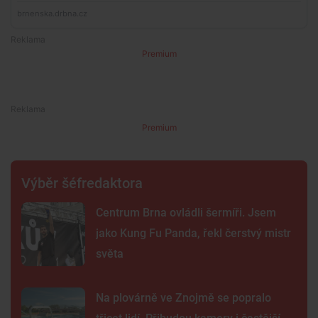
Premium
Premium
Výběr šéfredaktora
Centrum Brna ovládli šermíři. Jsem
jako Kung Fu Panda, řekl čerstvý mistr
světa
Na plovárně ve Znojmě se popralo