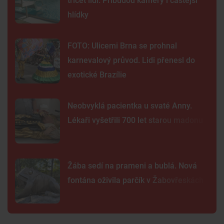
třicet lidí. Přibudou kamery i častější
hlídky
FOTO: Ulicemi Brna se prohnal
karnevalový průvod. Lidi přenesl do
exotické Brazílie
Neobvyklá pacientka u svaté Anny.
Lékaři vyšetřili 700 let starou madonu
Žába sedí na prameni a bublá. Nová
fontána oživila parčík v Žabovřeskách