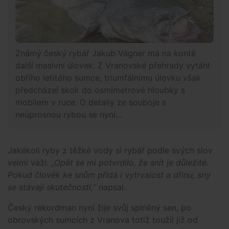
Známý český rybář Jakub Vágner má na kontě
další masivní úlovek. Z Vranovské přehrady vytáhl
obřího letitého sumce, triumfálnímu úlovku však
předcházel skok do osmimetrové hloubky s
mobilem v ruce. O detaily ze souboje s
neúprosnou rybou se nyní...
Jakékoli ryby z těžké vody si rybář podle svých slov
velmi váží.
„Opět se mi potvrdilo, že snít je důležité.
Pokud člověk ke snům přidá i vytrvalost a dřinu, sny
se stávají skutečností,“
napsal.
Český rekordman nyní žije svůj splněný sen, po
obrovských sumcích z Vranova totiž toužil již od