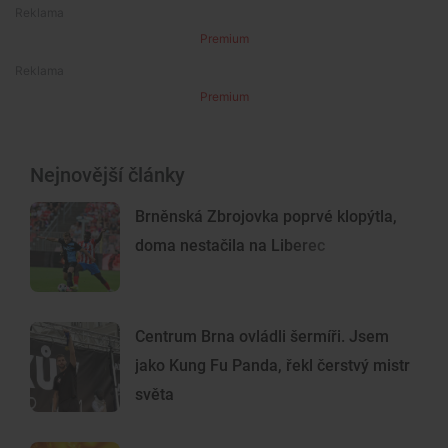
Premium
Premium
Nejnovější články
Brněnská Zbrojovka poprvé klopýtla,
doma nestačila na Liberec
Centrum Brna ovládli šermíři. Jsem
jako Kung Fu Panda, řekl čerstvý mistr
světa