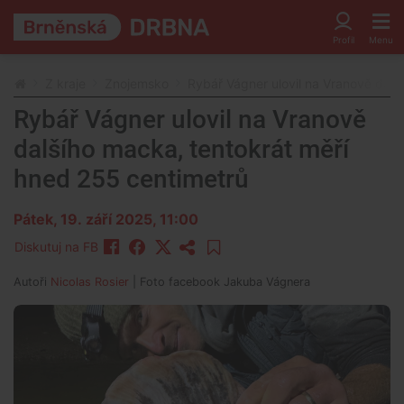
Z kraje
Znojemsko
Rybář Vágner ulovil na Vranově dalš
Rybář Vágner ulovil na Vranově
dalšího macka, tentokrát měří
hned 255 centimetrů
Pátek, 19. září 2025, 11:00
Diskutuj na FB
Autoři
Nicolas Rosier
| Foto
facebook Jakuba Vágnera