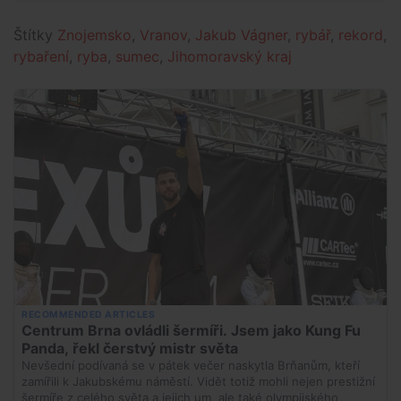
Štítky
Znojemsko
,
Vranov
,
Jakub Vágner
,
rybář
,
rekord
,
rybaření
,
ryba
,
sumec
,
Jihomoravský kraj