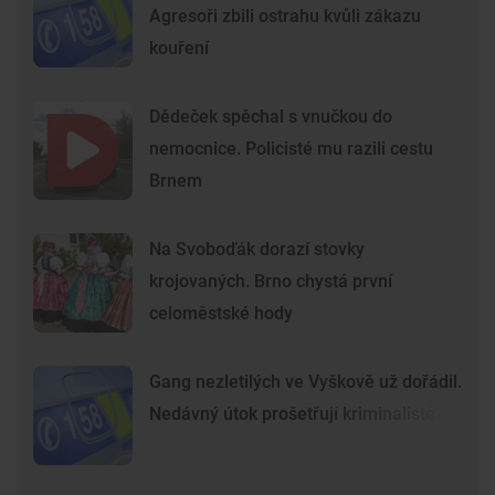
Agresoři zbili ostrahu kvůli zákazu
kouření
Dědeček spěchal s vnučkou do
nemocnice. Policisté mu razili cestu
Brnem
Na Svoboďák dorazí stovky
krojovaných. Brno chystá první
celoměstské hody
Gang nezletilých ve Vyškově už dořádil.
Nedávný útok prošetřují kriminalisté