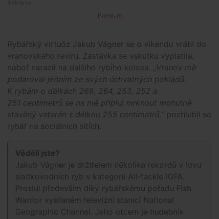
Premium
Rybářský virtuóz Jakub Vágner se o víkendu vrátil do
vranovského revíru. Zastávka se vskutku vyplatila,
neboť narazil na dalšího rybího kolosa. „
Vranov mě
podaroval jedním ze svých úchvatných pokladů.
K rybám o délkách 268, 264, 253, 252 a
251 centimetrů se na mě připlul mrknout mohutně
stavěný veterán s délkou 255 centimetrů,“
pochlubil se
rybář na sociálních sítích.
Věděli jste?
Jakub Vágner je držitelem několika rekordů v lovu
sladkovodních ryb v kategorii All-tackle IGFA.
Proslul především díky rybářskému pořadu Fish
Warrior vysílaném televizní stanicí National
Geographic Channel. Jeho otcem je hudebník