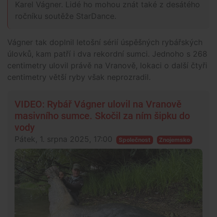
Karel Vágner. Lidé ho mohou znát také z desátého
ročníku soutěže StarDance.
Vágner tak doplnil letošní sérií úspěšných rybářských
úlovků, kam patří i dva rekordní sumci. Jednoho s 268
centimetry ulovil právě na Vranově, lokaci o další čtyři
centimetry větší ryby však neprozradil.
VIDEO: Rybář Vágner ulovil na Vranově
masivního sumce. Skočil za ním šipku do
vody
Pátek, 1. srpna 2025, 17:00
Společnost
Znojemsko