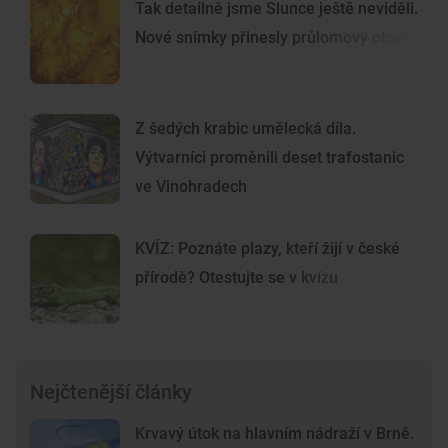
Tak detailně jsme Slunce ještě neviděli.
Nové snímky přinesly průlomový objev
Z šedých krabic umělecká díla.
Výtvarníci proměnili deset trafostanic
ve Vinohradech
KVÍZ: Poznáte plazy, kteří žijí v české
přírodě? Otestujte se v kvízu
Nejčtenější články
Krvavý útok na hlavním nádraží v Brně.