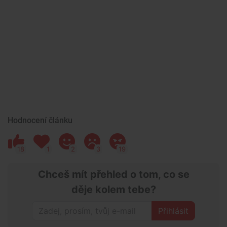
Hodnocení článku
18
1
2
3
19
Chceš mít přehled o tom, co se
děje kolem tebe?
Přihlásit