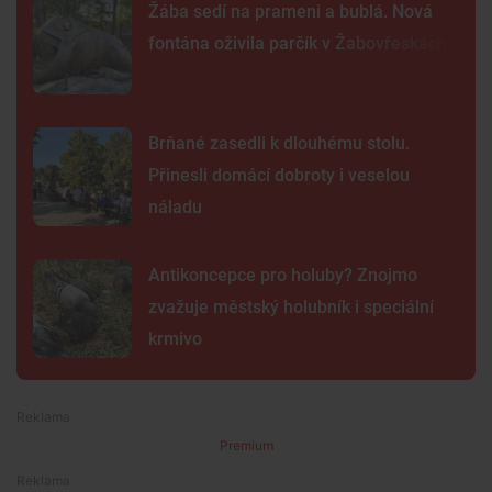
Žába sedí na prameni a bublá. Nová
fontána oživila parčík v Žabovřeskách
Brňané zasedli k dlouhému stolu.
Přinesli domácí dobroty i veselou
náladu
Antikoncepce pro holuby? Znojmo
zvažuje městský holubník i speciální
krmivo
Premium