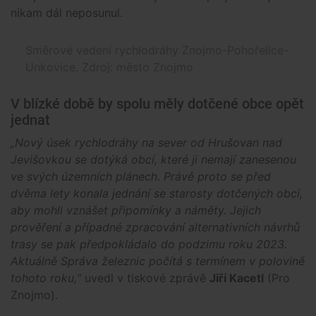
nikam dál neposunul.
Směrové vedení rychlodráhy Znojmo-Pohořelice-
Unkovice. Zdroj: město Znojmo
V blízké době by spolu měly dotčené obce opět
jednat
„Nový úsek rychlodráhy na sever od Hrušovan nad
Jevišovkou se dotýká obcí, které ji nemají zanesenou
ve svých územních plánech. Právě proto se před
dvěma lety konala jednání se starosty dotčených obcí,
aby mohli vznášet připomínky a náměty. Jejich
prověření a případné zpracování alternativních návrhů
trasy se pak předpokládalo do podzimu roku 2023.
Aktuálně Správa železnic počítá s termínem v polovině
tohoto roku,“
uvedl v tiskové zprávě
Jiří Kacetl
(Pro
Znojmo).