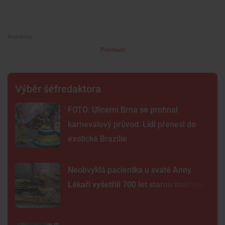
Premium
Výběr šéfredaktora
FOTO: Ulicemi Brna se prohnal
karnevalový průvod. Lidi přenesl do
exotické Brazílie
Neobvyklá pacientka u svaté Anny.
Lékaři vyšetřili 700 let starou madonu