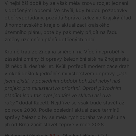
V nejbližší době by se však měla znovu rozjet jednání
s dotčenými obcemi. Ve chvíli, kdy budou požadavky
obcí vypořádány, požádá Správa železnic Krajský úřad
Jihomoravského kraje o aktualizaci krajského
územního plánu, poté by pak měly přijdít na řadu
změny územních plánů dotčených obcí.
Kromě trati ze Znojma směrem na Vídeň neproběhly
zásadní změny či opravy železniční sítě na Znojemsku
již několik desítek let. Kvůli potřebě modernizace drah
v okolí došlo k jednání s ministerstvem dopravy.
„Jak
jsem zjistil, v posledním období bohužel nebyl náš
projekt pro ministerstvo prioritní. Oproti původním
plánům jsou tak nyní jednání ve skluzu asi dva
roky,“
dodal Kacetl. Nejdříve se však bude stavět až
po roce 2030. Podle poslední aktualizace termínů
správy železnic by se měla rychlodráha ve směru na
jih od Brna začít stavět teprve v roce 2028.
Hodnocení článku je
80 %
. Ohodnoť článek i Ty!