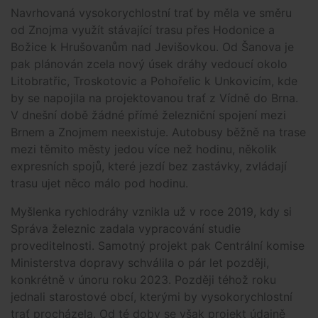
Navrhovaná vysokorychlostní trať by měla ve směru
od Znojma využít stávající trasu přes Hodonice a
Božice k Hrušovanům nad Jevišovkou. Od Šanova je
pak plánován zcela nový úsek dráhy vedoucí okolo
Litobratřic, Troskotovic a Pohořelic k Unkovicím, kde
by se napojila na projektovanou trať z Vídně do Brna.
V dnešní době žádné přímé železniční spojení mezi
Brnem a Znojmem neexistuje. Autobusy běžně na trase
mezi těmito městy jedou více než hodinu, několik
expresních spojů, které jezdí bez zastávky, zvládají
trasu ujet něco málo pod hodinu.
Myšlenka rychlodráhy vznikla už v roce 2019, kdy si
Správa železnic zadala vypracování studie
proveditelnosti. Samotný projekt pak Centrální komise
Ministerstva dopravy schválila o pár let později,
konkrétně v únoru roku 2023. Později téhož roku
jednali starostové obcí, kterými by vysokorychlostní
trať procházela. Od té doby se však projekt údajně