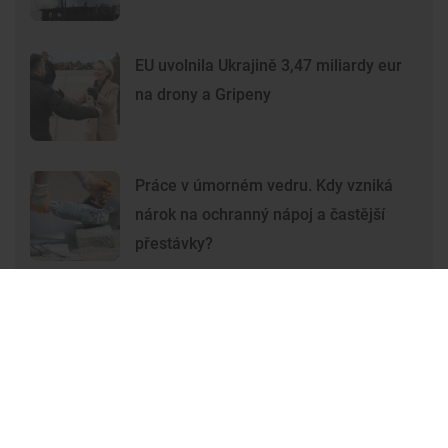
EU uvolnila Ukrajině 3,47 miliardy eur
na drony a Gripeny
Práce v úmorném vedru. Kdy vzniká
nárok na ochranný nápoj a častější
přestávky?
Premium
Premium
Další články