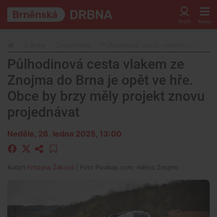
Z kraje
Znojemsko
Půlhodinová cesta vlakem ze Znojma
Půlhodinová cesta vlakem ze
Znojma do Brna je opět ve hře.
Obce by brzy měly projekt znovu
projednávat
Neděle, 26. ledna 2025, 13:00
Autoři
Kristýna Žáková
| Foto
Pixabay.com, město Znojmo