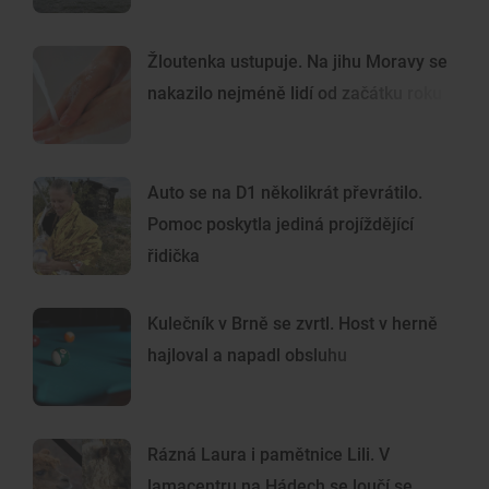
Žloutenka ustupuje. Na jihu Moravy se
nakazilo nejméně lidí od začátku roku
Auto se na D1 několikrát převrátilo.
Pomoc poskytla jediná projíždějící
řidička
Kulečník v Brně se zvrtl. Host v herně
hajloval a napadl obsluhu
Rázná Laura i pamětnice Lili. V
lamacentru na Hádech se loučí se