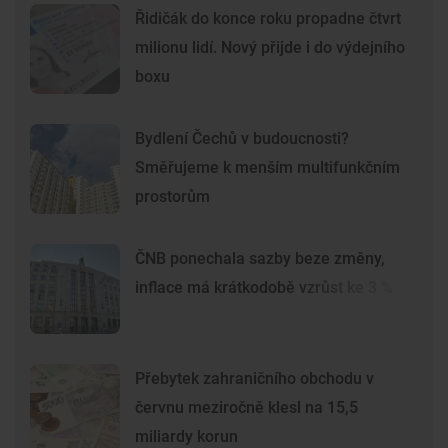
Řidičák do konce roku propadne čtvrt
milionu lidí. Nový přijde i do výdejního
boxu
Bydlení Čechů v budoucnosti?
Směřujeme k menším multifunkčním
prostorům
ČNB ponechala sazby beze změny,
inflace má krátkodobě vzrůst ke 3 %
Přebytek zahraničního obchodu v
červnu meziročně klesl na 15,5
miliardy korun