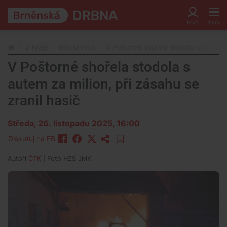
Z kraje
Břeclavsko
V Poštorné shořela stodola s autem za
V Poštorné shořela stodola s
autem za milion, při zásahu se
zranil hasič
Středa, 26. listopadu 2025, 16:00
Diskutuj na FB
Autoři
ČTK
| Foto
HZS JMK