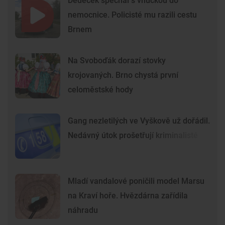
Dědeček spěchal s vnučkou do
nemocnice. Policisté mu razili cestu
Brnem
Na Svoboďák dorazí stovky
krojovaných. Brno chystá první
celoměstské hody
Gang nezletilých ve Vyškově už dořádil.
Nedávný útok prošetřují kriminalisté
Mladí vandalové poničili model Marsu
na Kraví hoře. Hvězdárna zařídila
náhradu