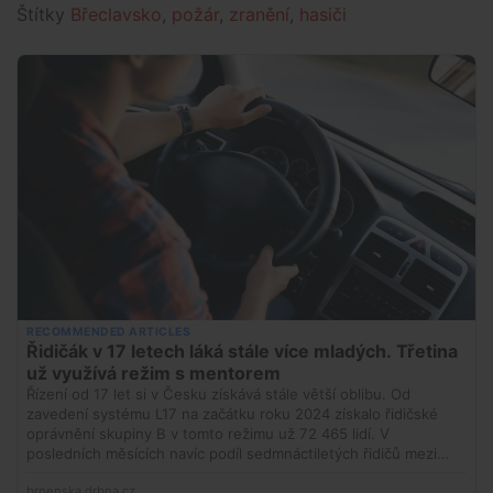
Štítky
Břeclavsko
,
požár
,
zranění
,
hasiči