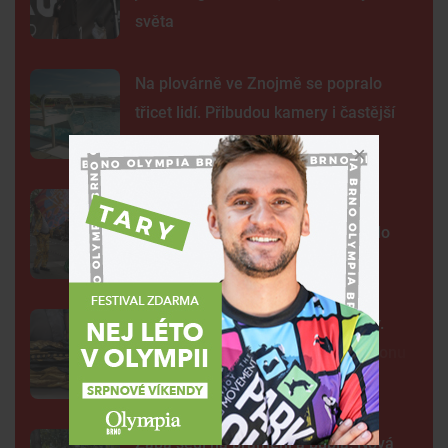
světa
Na plovárně ve Znojmě se popralo
třicet lidí. Přibudou kamery i častější
hlídky
FOTO: Ulicemi Brna se prohnal
karnevalový průvod. Lidi přenesl do
exotické Brazílie
Neobvyklá pacientka u svaté Anny.
Lékaři vyšetřili 700 let starou madonu
Žába sedí na prameni a bublá. Nová