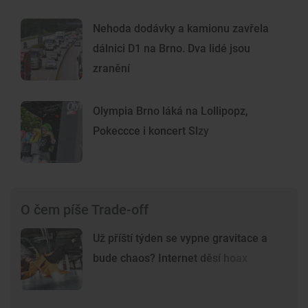
Nehoda dodávky a kamionu zavřela
dálnici D1 na Brno. Dva lidé jsou
zranění
Olympia Brno láká na Lollipopz,
Pokeccce i koncert Slzy
O čem píše Trade-off
Už příští týden se vypne gravitace a
bude chaos? Internet děsí hoax