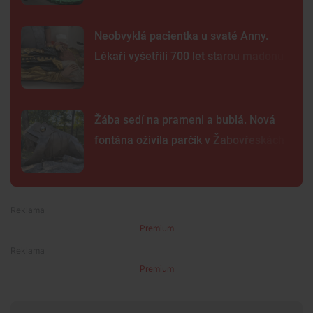
Neobvyklá pacientka u svaté Anny.
Lékaři vyšetřili 700 let starou madonu
Žába sedí na prameni a bublá. Nová
fontána oživila parčík v Žabovřeskách
Premium
Premium