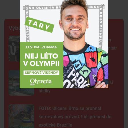
Premium
Výběr šéfredaktora
Centrum Brna ovládli šermíři. Jsem
jako Kung Fu Panda, řekl čerstvý mistr
světa
Na plovárně ve Znojmě se popralo
třicet lidí. Přibudou kamery i častější
hlídky
FOTO: Ulicemi Brna se prohnal
karnevalový průvod. Lidi přenesl do
exotické Brazílie