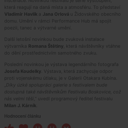
inscenace. Novinkou festivalu je série vystoupení,
která reagují na daná místa a atmosféru. To představí
Vladimír Havlík
a
Jana Orlová
u Židovského obecního
domu. Umění v rámci Performance Hub má spojit
poezii, tanec a výtvarné umění.
Další letošní novinkou bude zvuková instalace
výtvarníka
Romana Štětiny
, která návštěvníky vtáhne
do dění prostřednictvím samotného zvuku.
Poslední novinkou je výstava legendárního fotografa
Josefa Koudelky
. Výstava, která zachycuje odpor
proti vojenskému útlaku, je v Galerii Otakara Kubína.
„
Díky úzké spolupráci galerie s festivalem bude
dostupná také návštěvníkům Festivalu Boskovice, což
nás velmi těší
,“ uvedl programový ředitel festivalu
Milan J. Kárník
.
Hodnocení článku