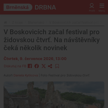
Z kraje
Blanensko
V Boskovicích začal festival pro žid
V Boskovicích začal festival pro
židovskou čtvrť. Na návštěvníky
čeká několik novinek
Čtvrtek, 9. července 2026, 13:00
Diskutuj na FB
Autoři
Daniela Kytlicova
| Foto
Festival pro židovskou čtvrť