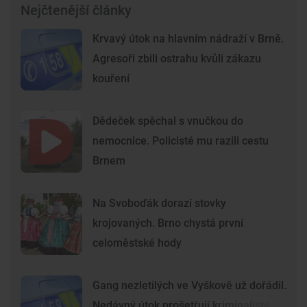
Nejčtenější články
Krvavý útok na hlavním nádraží v Brně.
Agresoři zbili ostrahu kvůli zákazu
kouření
Dědeček spěchal s vnučkou do
nemocnice. Policisté mu razili cestu
Brnem
Na Svoboďák dorazí stovky
krojovaných. Brno chystá první
celoměstské hody
Gang nezletilých ve Vyškově už dořádil.
Nedávný útok prošetřují kriminalisté