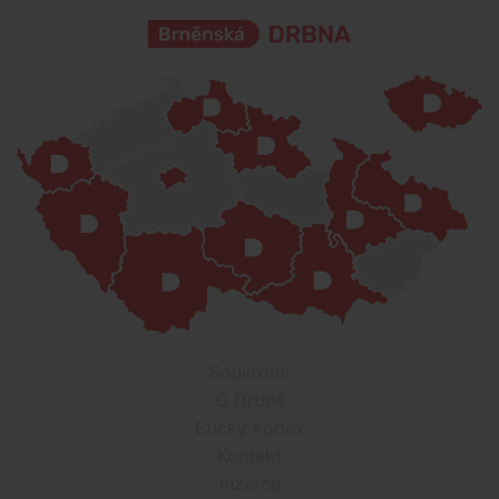
Soukromí
O Drbně
Etický kodex
Kontakt
Inzerce