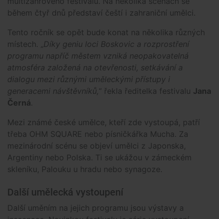
multižánrového festivalu. Na několika scénách se
během čtyř dnů představí čeští i zahraniční umělci.
Tento ročník se opět bude konat na několika různých
místech. „
Díky geniu loci Boskovic a rozprostření
programu napříč městem vzniká neopakovatelná
atmosféra založená na otevřenosti, setkávání a
dialogu mezi různými uměleckými přístupy i
generacemi návštěvníků,
“ řekla ředitelka festivalu
Jana
Černá
.
Mezi známé české umělce, kteří zde vystoupá, patří
třeba OHM SQUARE nebo písničkářka Mucha. Za
mezinárodní scénu se objeví umělci z Japonska,
Argentiny nebo Polska. Ti se ukážou v zámeckém
skleníku, Palouku u hradu nebo synagoze.
Další umělecká vystoupení
Další uměním na jejich programu jsou výstavy a