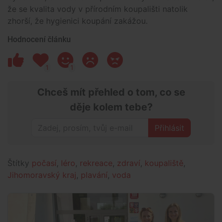
že se kvalita vody v přírodním koupališti natolik
zhorší, že hygienici koupání zakážou.
Hodnocení článku
1
1
Chceš mít přehled o tom, co se
děje kolem tebe?
Přihlásit
Štítky
počasí
,
léro
,
rekreace
,
zdraví
,
koupaliště
,
Jihomoravský kraj
,
plavání
,
voda