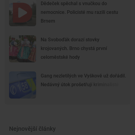
Dědeček spěchal s vnučkou do
nemocnice. Policisté mu razili cestu
Brnem
Na Svoboďák dorazí stovky
krojovaných. Brno chystá první
celoměstské hody
Gang nezletilých ve Vyškově už dořádil.
Nedávný útok prošetřují kriminalisté
Nejnovější články