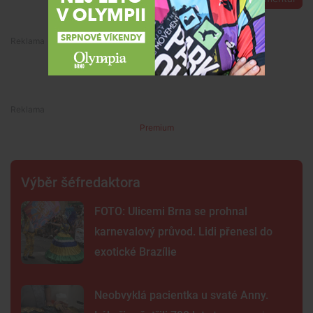
Premium
Premium
Výběr šéfredaktora
FOTO: Ulicemi Brna se prohnal
karnevalový průvod. Lidi přenesl do
exotické Brazílie
Neobvyklá pacientka u svaté Anny.