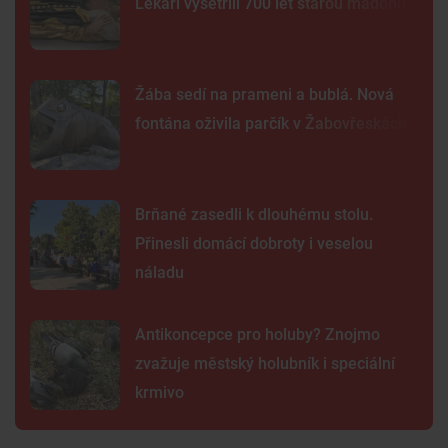
Lékaři vyšetřili 700 let starou madonu
Žába sedí na prameni a bublá. Nová
fontána oživila parčík v Žabovřeskách
Brňané zasedli k dlouhému stolu.
Přinesli domácí dobroty i veselou
náladu
Antikoncepce pro holuby? Znojmo
zvažuje městský holubník i speciální
krmivo