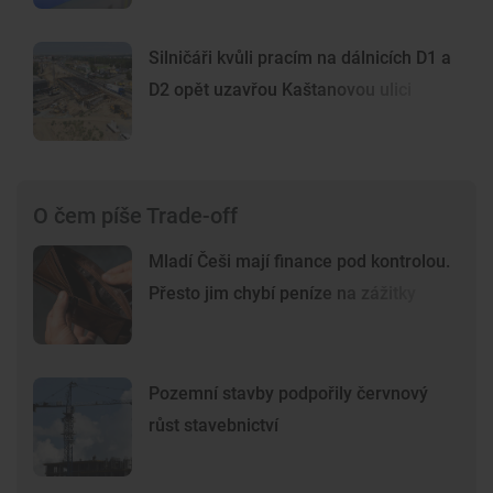
Silničáři kvůli pracím na dálnicích D1 a
D2 opět uzavřou Kaštanovou ulici
O čem píše Trade-off
Mladí Češi mají finance pod kontrolou.
Přesto jim chybí peníze na zážitky
Pozemní stavby podpořily červnový
růst stavebnictví