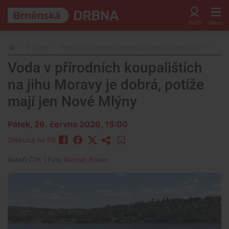
Z kraje
Voda v přírodních koupalištích na jihu Moravy je d
Voda v přírodních koupalištích
na jihu Moravy je dobrá, potíže
mají jen Nové Mlýny
Pátek, 26. června 2026, 15:00
Diskutuj na FB
Autoři
ČTK
| Foto
Nicolas Rosier