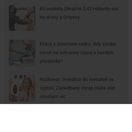
EU uvolnila Ukrajině 3,47 miliardy eur
na drony a Gripeny
Práce v úmorném vedru. Kdy vzniká
nárok na ochranný nápoj a častější
přestávky?
Rozhovor: Investice do rovnátek se
vyplatí. Zanedbaný chrup může stát
mnohem víc
Premium