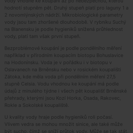
vody vhodné ke koupání až po nebezpečnou, kterou
hodnotí stupněm pět. Druhý stupeň platí pro laguny 1 a
2 novomlýnských nádrží. Mikrobiologické parametry
vody jsou tam zhoršené dlouhodobě. V rybníku Suchý
na Blanensku je podle hygieniků snížená průhlednost
vody, platí tam však první stupeň.
Bezproblémové koupání je podle pondělního měření
například v přírodním koupacím biotopu Bohuslavice
na Hodonínsku. Voda je v pořádku i v biotopu v
Oslavanech na Brněnsku nebo v rosickém koupališti
Zátoka, kde měla voda při pondělním měření 27,5
stupně Celsia. Vodu vhodnou ke koupání má podle
údajů z minulého týdne i všech pět koupališť Brněnské
přehrady, kterými jsou Kozí Horka, Osada, Rakovec,
Rokle a Sokolské koupaliště.
U kvality vody hraje podle hygieniků roli počasí.
Vlivem vedra se mohou množit sinice, ale také může
být sucho, čímž se sníží průtok vody. Může se tak stát,