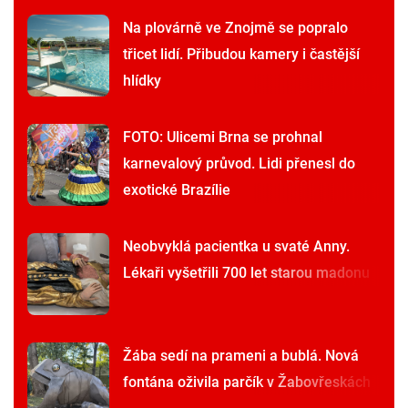
Na plovárně ve Znojmě se popralo
třicet lidí. Přibudou kamery i častější
hlídky
FOTO: Ulicemi Brna se prohnal
karnevalový průvod. Lidi přenesl do
exotické Brazílie
Neobvyklá pacientka u svaté Anny.
Lékaři vyšetřili 700 let starou madonu
Žába sedí na prameni a bublá. Nová
fontána oživila parčík v Žabovřeskách