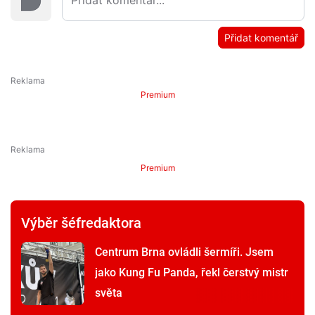
Přidat komentář
Premium
Premium
Výběr šéfredaktora
Centrum Brna ovládli šermíři. Jsem
jako Kung Fu Panda, řekl čerstvý mistr
světa