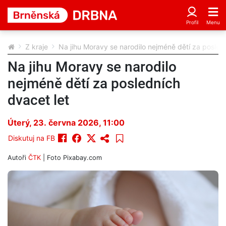
Z kraje
Na jihu Moravy se narodilo nejméně dětí za posled
Na jihu Moravy se narodilo
nejméně dětí za posledních
dvacet let
Úterý, 23. června 2026, 11:00
Diskutuj na FB
Autoři
ČTK
| Foto
Pixabay.com