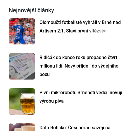
Nejnovější články
Olomoučtí fotbalisté vyhráli v Brně nad
Artisem 2:1. Slaví první vítězství
Řidičák do konce roku propadne čtvrt
milionu lidí. Nový přijde i do výdejního
boxu
Pivní mikroroboti. Brněnští vědci inovují
výrobu piva
Data Rohlíku: Češi pořád sázejí na