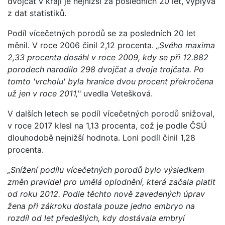
dvojčat v kraji je nejnižší za posledních 20 let, vyplývá
z dat statistiků.
Podíl vícečetných porodů se za posledních 20 let
měnil. V roce 2006 činil 2,12 procenta.
„Svého maxima
2,33 procenta dosáhl v roce 2009, kdy se při 12.882
porodech narodilo 298 dvojčat a dvoje trojčata. Po
tomto 'vrcholu' byla hranice dvou procent překročena
už jen v roce 2011,
" uvedla Vetešková.
V dalších letech se podíl vícečetných porodů snižoval,
v roce 2017 klesl na 1,13 procenta, což je podle ČSÚ
dlouhodobě nejnižší hodnota. Loni podíl činil 1,28
procenta.
„Snížení podílu vícečetných porodů bylo výsledkem
změn pravidel pro umělá oplodnění, která začala platit
od roku 2012. Podle těchto nově zavedených úprav
žena při zákroku dostala pouze jedno embryo na
rozdíl od let předešlých, kdy dostávala embryí