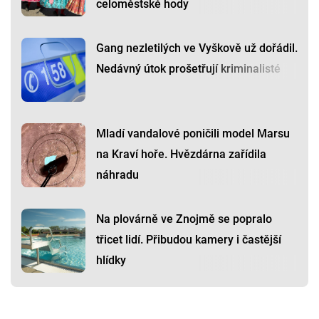
celoměstské hody
Gang nezletilých ve Vyškově už dořádil.
Nedávný útok prošetřují kriminalisté
Mladí vandalové poničili model Marsu
na Kraví hoře. Hvězdárna zařídila
náhradu
Na plovárně ve Znojmě se popralo
třicet lidí. Přibudou kamery i častější
hlídky