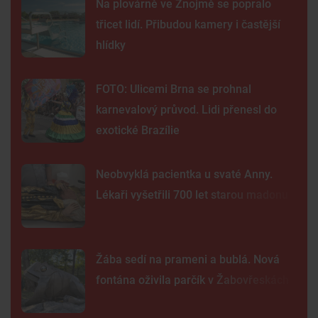
Na plovárně ve Znojmě se popralo
třicet lidí. Přibudou kamery i častější
hlídky
FOTO: Ulicemi Brna se prohnal
karnevalový průvod. Lidi přenesl do
exotické Brazílie
Neobvyklá pacientka u svaté Anny.
Lékaři vyšetřili 700 let starou madonu
Žába sedí na prameni a bublá. Nová
fontána oživila parčík v Žabovřeskách