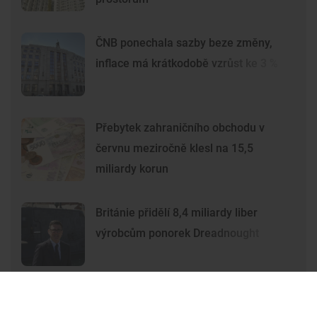
ČNB ponechala sazby beze změny,
inflace má krátkodobě vzrůst ke 3 %
Přebytek zahraničního obchodu v
červnu meziročně klesl na 15,5
miliardy korun
Británie přidělí 8,4 miliardy liber
výrobcům ponorek Dreadnought
Premium