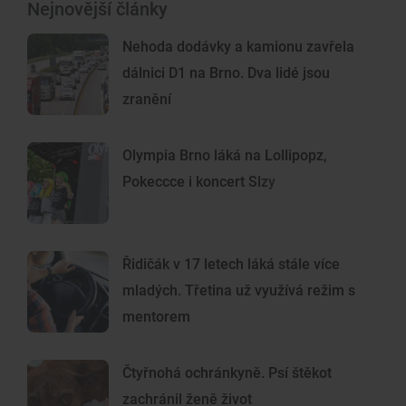
Nejnovější články
Nehoda dodávky a kamionu zavřela
dálnici D1 na Brno. Dva lidé jsou
zranění
Olympia Brno láká na Lollipopz,
Pokeccce i koncert Slzy
Řidičák v 17 letech láká stále více
mladých. Třetina už využívá režim s
mentorem
Čtyřnohá ochránkyně. Psí štěkot
zachránil ženě život