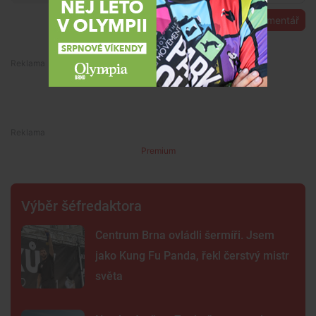
Přidat komentář
Premium
Premium
Výběr šéfredaktora
Centrum Brna ovládli šermíři. Jsem
jako Kung Fu Panda, řekl čerstvý mistr
světa