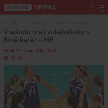
Sport
Míčové sporty
V sobotu hrají volejbalistky v Brně
V sobotu hrají volejbalistky v
Brně baráž o ME
Pátek, 7. června 2013, 12:42