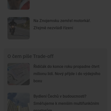
Na Znojemsku zemřel motorkář.
Zřejmě nezvládl řízení
O čem píše Trade-off
Řidičák do konce roku propadne čtvrt
milionu lidí. Nový přijde i do výdejního
boxu
Bydlení Čechů v budoucnosti?
Směřujeme k menším multifunkčním
prostorům