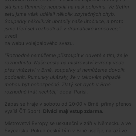
síti jsme Rumunky nepustili na naši polovinu. Ve třetím
setu jsme však udělali několik zbytečných chyb.
Soupeřky několikrát ubránily naše útočnice, a proto
jsme třetí set rozhodli až v dramatické koncovce,"
uvedl
na webu volejbalového svazu.
"Rozhodně nemůžeme přistoupit k odvetě s tím, že je
rozhodnuto. Naše cesta na mistrovství Evropy vede
přes vítězství v Brně, soupeřky si nemůžeme dovolit
podcenit. Rumunky ukázaly, že v takovém případě
mohou být nebezpečné. Zlatý set bych v Brně
rozhodně hrát nechtěl,"
dodal Parisi.
Zápas se hraje v sobotu od 20:00 v Brně, přímý přenos
vysílá ČT Sport.
Diváci mají vstup zdarma.
Mistrovství Evropy se uskuteční v září v Německu a ve
Švýcarsku. Pokud český tým v Brně uspěje, narazí ve