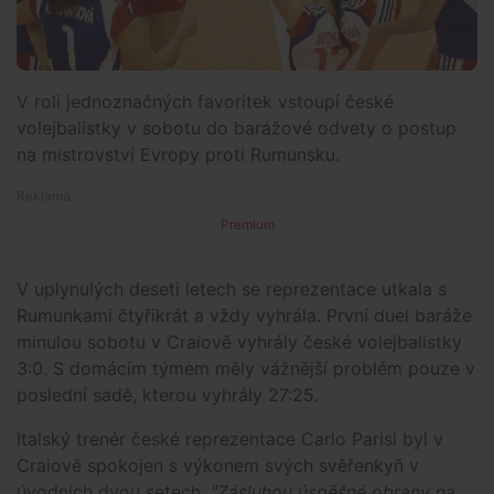
V roli jednoznačných favoritek vstoupí české
volejbalistky v sobotu do barážové odvety o postup
na mistrovství Evropy proti Rumunsku.
Premium
V uplynulých deseti letech se reprezentace utkala s
Rumunkami čtyřikrát a vždy vyhrála. První duel baráže
minulou sobotu v Craiově vyhrály české volejbalistky
3:0. S domácím týmem měly vážnější problém pouze v
poslední sadě, kterou vyhrály 27:25.
Italský trenér české reprezentace Carlo Parisi byl v
Craiově spokojen s výkonem svých svěřenkyň v
úvodních dvou setech.
"Zásluhou úspěšné obrany na