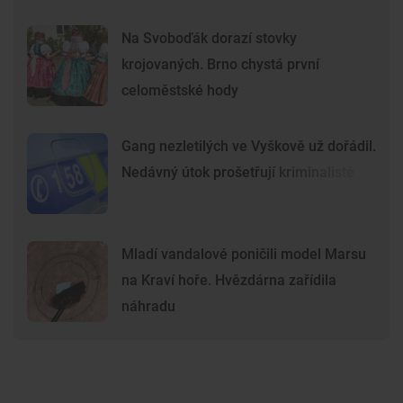
Na Svoboďák dorazí stovky
krojovaných. Brno chystá první
celoměstské hody
Gang nezletilých ve Vyškově už dořádil.
Nedávný útok prošetřují kriminalisté
Mladí vandalové poničili model Marsu
na Kraví hoře. Hvězdárna zařídila
náhradu