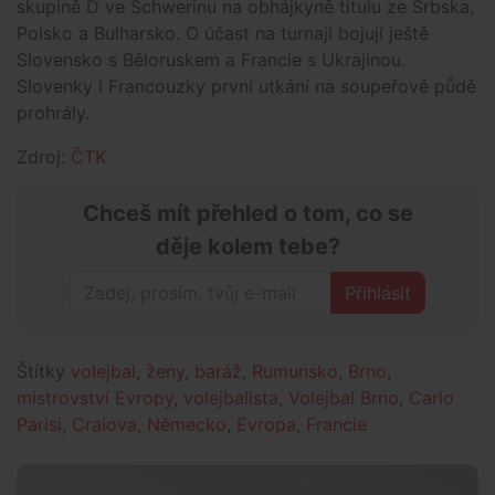
skupině D ve Schwerinu na obhájkyně titulu ze Srbska,
Polsko a Bulharsko. O účast na turnaji bojují ještě
Slovensko s Běloruskem a Francie s Ukrajinou.
Slovenky i Francouzky první utkání na soupeřově půdě
prohrály.
Zdroj:
ČTK
Chceš mít přehled o tom, co se
děje kolem tebe?
Přihlásit
Štítky
volejbal
,
ženy
,
baráž
,
Rumunsko
,
Brno
,
mistrovství Evropy
,
volejbalista
,
Volejbal Brno
,
Carlo
Parisi
,
Craiova
,
Německo
,
Evropa
,
Francie