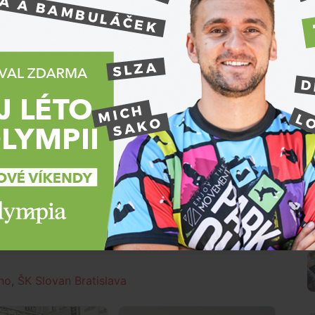
„A“ týmu Komety je zdarma, obě události se konají
. Předutkání týmů FC Zbrojovka Brno – HC Kometa
ci musí zaplatit vstupné. Zakoupit si ho můžete buď
elé vstupenek samozřejmě mají v ceně i utkání „A“
slava, které se hraje od 20:00 hodin.
 tom, co se děje kolem tebe?
Přihlásit
N
no
,
ŠK Slovan Bratislava