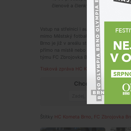
členové a členky Fan Klubu)
Vstup na střelnici i autogramiádu hráčů 
mimo Městský fotbalový stadion Srbská
Brno je již v areálu stadionu, takže divá
přímo na místě nebo na
internetu
. Majit
týmu FC Zbrojovka Brno - FC Slovan Brati
Tisková zpráva HC Kometa
Chceš mít přehled o
Štítky
HC Kometa Brno
,
FC Zbrojovka Br