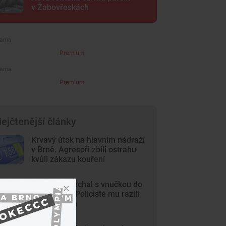
v Žabovřeskách
Premium
Premium
ejčtenější články
Krvavý útok na hlavním nádraží
v Brně. Agresoři zbili ostrahu
kvůli zákazu kouření
Dědeček spěchal s vnučkou do
nemocnice. Policisté mu razili
cestu Brnem