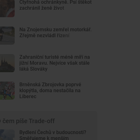
Čtyřnohá ochránkyně. Psí štěkot
zachránil ženě život
Na Znojemsku zemřel motorkář.
Zřejmě nezvládl řízení
Zahraniční turisté méně míří na
jižní Moravu. Nejvíce však stále
láká Slováky
Brněnská Zbrojovka poprvé
klopýtla, doma nestačila na
Liberec
 čem píše Trade-off
Bydlení Čechů v budoucnosti?
Směřujeme k menším