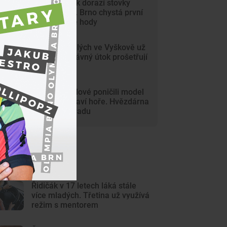
Na Svoboďák dorazí stovky
krojovaných. Brno chystá první
celoměstské hody
Gang nezletilých ve Vyškově už
dořádil. Nedávný útok prošetřují
kriminalisté
Mladí vandalové poničili model
Marsu na Kraví hoře. Hvězdárna
zařídila náhradu
ejnovější články
Řidičák v 17 letech láká stále
více mladých. Třetina už využívá
režim s mentorem