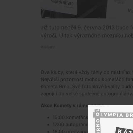
Již tuto neděli 9. června 2013 bude f
výročí. U tak výrazného mezníku ne
Dva kluby, které vždy táhly do místního hl
Největší pozornost mohou komeťáčtí fan
Kometa Brno. Své fotbalové kvality budo
zapojí i do velké společné autogramiády.
Akce Komety v rámci oslav:
15:00 komeťácká střelnice - házenk
17:00 autogramiáda celého „A“ tým
18:00 předzápas FC Zbrojovka – HC K