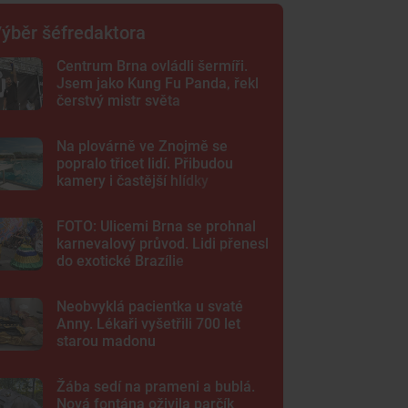
ýběr šéfredaktora
Centrum Brna ovládli šermíři.
Jsem jako Kung Fu Panda, řekl
čerstvý mistr světa
Na plovárně ve Znojmě se
popralo třicet lidí. Přibudou
kamery i častější hlídky
FOTO: Ulicemi Brna se prohnal
karnevalový průvod. Lidi přenesl
do exotické Brazílie
Neobvyklá pacientka u svaté
Anny. Lékaři vyšetřili 700 let
starou madonu
Žába sedí na prameni a bublá.
Nová fontána oživila parčík