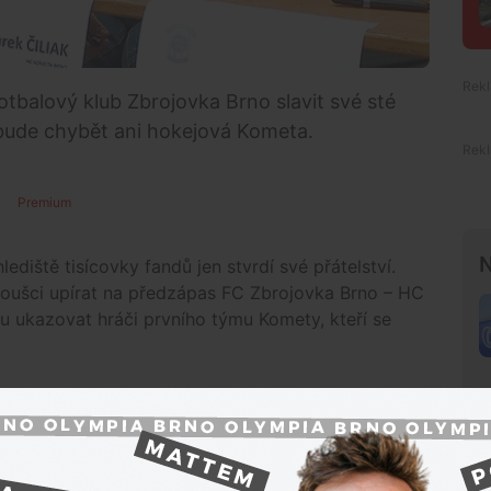
otbalový klub Zbrojovka Brno slavit své sté
bude chybět ani hokejová Kometa.
Premium
N
ediště tisícovky fandů jen stvrdí své přátelství.
oušci upírat na předzápas FC Zbrojovka Brno – HC
u ukazovat hráči prvního týmu Komety, kteří se
ářské hřiště vedle kluziště Vodova
u Komety - mezi kluzištěm a fotbalovým stadionem
ometa Brno (hráči „A“ týmu, bývalí hráči, trenéři,