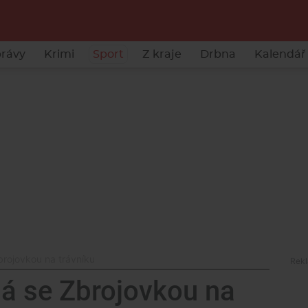
rávy
Krimi
Sport
Z kraje
Drbna
Kalendář 
brojovkou na trávníku
dá se Zbrojovkou na