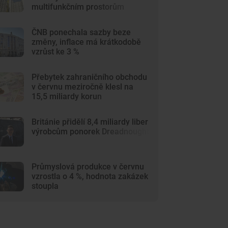
multifunkčním prostorům
ČNB ponechala sazby beze
změny, inflace má krátkodobě
vzrůst ke 3 %
Přebytek zahraničního obchodu
v červnu meziročně klesl na
15,5 miliardy korun
Británie přidělí 8,4 miliardy liber
výrobcům ponorek Dreadnought
Průmyslová produkce v červnu
vzrostla o 4 %, hodnota zakázek
stoupla