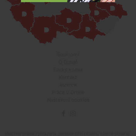
Soukromí
O Drbně
Etický kodex
Kontakt
Inzerce
Práce v Drbně
Nastavení cookies
Všechna práva vyhrazena, jakékoli užití obsahu včetné obsahu