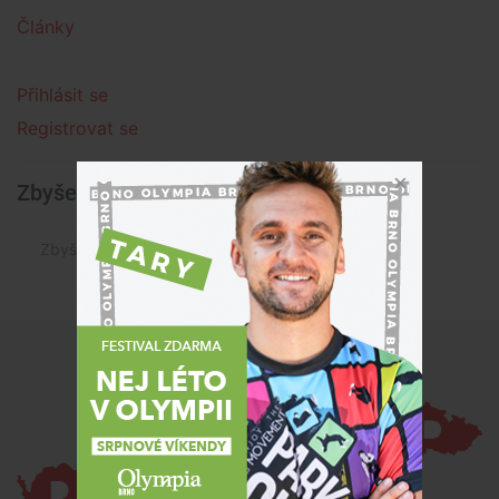
Články
Přihlásit se
Registrovat se
Zbyšek Zabloudil » Články
Zbyšek Zabloudil není autorem žádného článku.