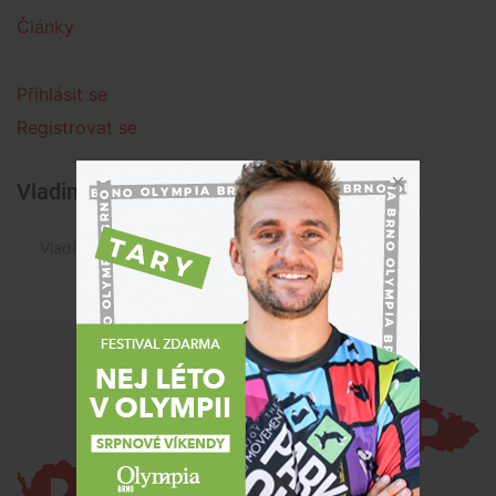
Články
Přihlásit se
Registrovat se
Vladimír Nerud » Články
Vladimír Nerud není autorem žádného článku.