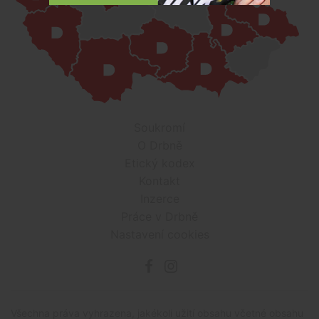
Soukromí
O Drbně
Etický kodex
Kontakt
Inzerce
Práce v Drbně
Nastavení cookies
Všechna práva vyhrazena, jakékoli užití obsahu včetné obsahu