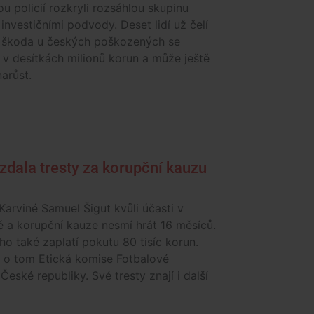
ou policií rozkryli rozsáhlou skupinu
a investičními podvody. Deset lidí už čelí
, škoda u českých poškozených se
v desítkách milionů korun a může ještě
arůst.
zdala tresty za korupční kauzu
Karviné Samuel Šigut kvůli účasti v
 a korupční kauze nesmí hrát 16 měsíců.
o také zaplatí pokutu 80 tisíc korun.
 o tom Etická komise Fotbalové
České republiky. Své tresty znají i další