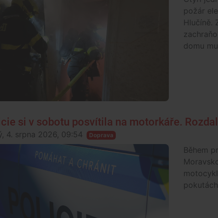
požár el
Hlučíně. 
zachraňov
domu mus
icie si v sobotu posvítila na motorkáře. Rozdal
ý, 4. srpna 2026, 09:54
Doprava
Během prv
Moravskos
motocykli
pokutách 