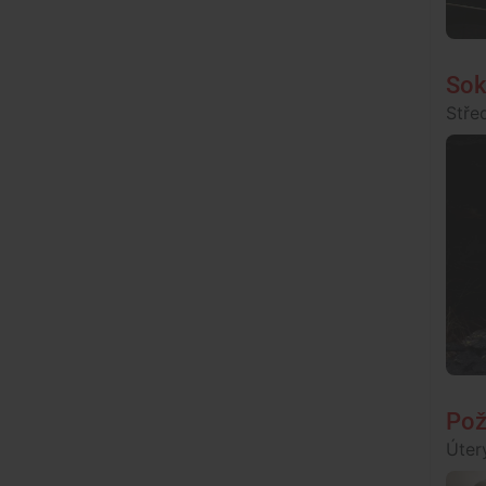
Sok
Stře
Pož
Úter