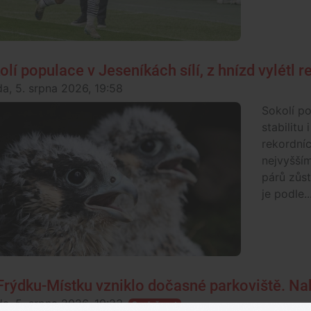
olí populace v Jeseníkách sílí, z hnízd vylétl 
da, 5. srpna 2026, 19:58
Sokolí po
stabilitu 
rekordníc
nejvyšší
párů zůs
je podle..
Frýdku-Místku vzniklo dočasné parkoviště. Nab
da, 5. srpna 2026, 19:23
Společnost