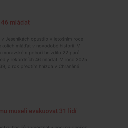
o 46 mláďat
 v Jeseníkách opustilo v letošním roce
okolích mláďat v novodobé historii. V
m moravském pohoří hnízdilo 22 párů,
vedly rekordních 46 mláďat. V roce 2025
 39, o rok předtím hnízda v Chráněné
mu museli evakuovat 31 lidí
notky hasičů zaměstnal v noci na dnešek