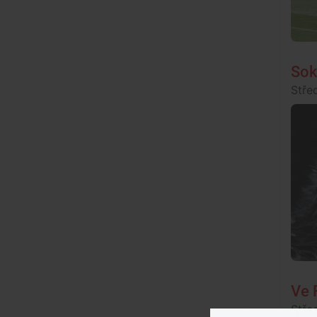
Sok
Stře
Ve 
Stře