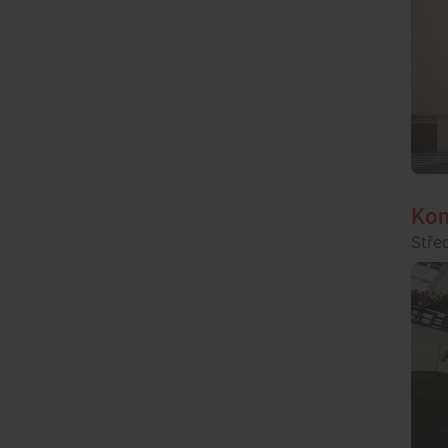
Kom
Stře