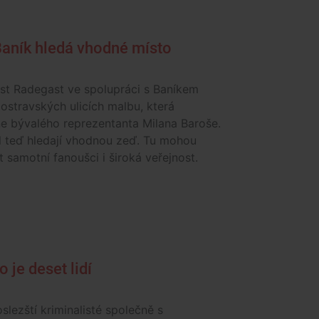
aník hledá vhodné místo
st Radegast ve spolupráci s Baníkem
 ostravských ulicích malbu, která
e bývalého reprezentanta Milana Baroše.
l teď hledají vhodnou zeď. Tu mohou
 samotní fanoušci i široká veřejnost.
 je deset lidí
lezští kriminalisté společně s