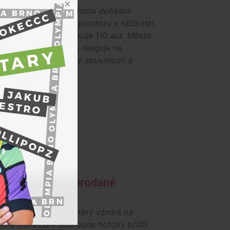
-Místecká radnice zřídila dočasné
ě v centru města. V prostoru v blízkosti
nské a Slezské zaparkuje 110 aut. Město
 odstavnou plochou reaguje na
potřebu parkování v souvislosti s
 kulturního...
ny byty už jsou prodané
ezidence Stodolní, který vzniká na
nné ostravské ulici bude hotový příští