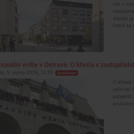
rok v srp
obsazené 
stavby je
která za 
unální volby v Ostravě: O křesla v zastupitels
da, 5. srpna 2026, 12:35
Společnost
O křesla 
usilovat 
subjektů.
současný