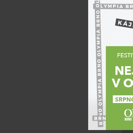
Rez
Stře