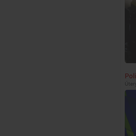
Pol
Úter