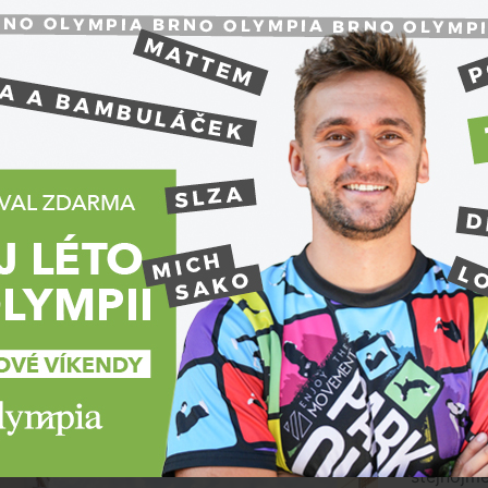
Frýdecko
parkovišt
ulic Těší
dočasnou
zvýšenou 
otevřením
Premium
idence Stodolní bude hotová příští rok. Všech
da, 5. srpna 2026, 14:32
Společnost
Projekt R
stejnojme