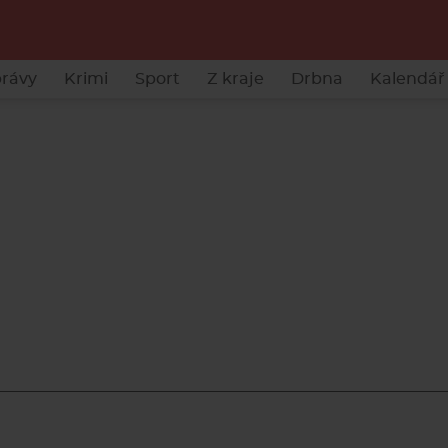
rávy
Krimi
Sport
Z kraje
Drbna
Kalendář 