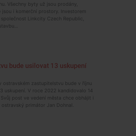
nu. Všechny byty už jsou prodány,
jsou i komerční prostory. Investorem
 společnost Linkcity Czech Republic,
stavbu...
tvu bude usilovat 13 uskupení
v ostravském zastupitelstvu bude v říjnu
13 uskupení. V roce 2022 kandidovalo 14
 Svůj post ve vedení města chce obhájit i
 ostravský primátor Jan Dohnal.