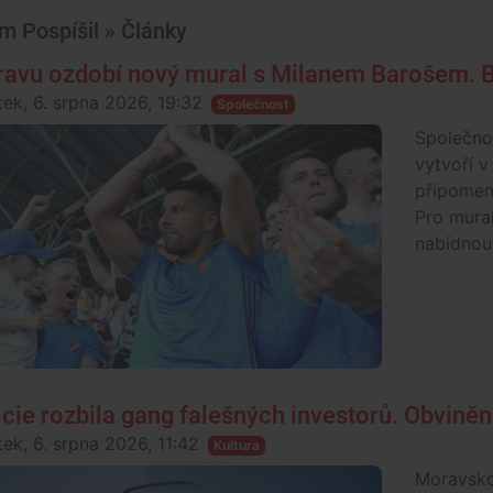
m Pospíšil » Články
ravu ozdobí nový mural s Milanem Barošem. B
tek, 6. srpna 2026, 19:32
Společnost
Společno
vytvoří v
připomen
Pro mura
nabídnout
icie rozbila gang falešných investorů. Obviněno
tek, 6. srpna 2026, 11:42
Kultura
Moravskos