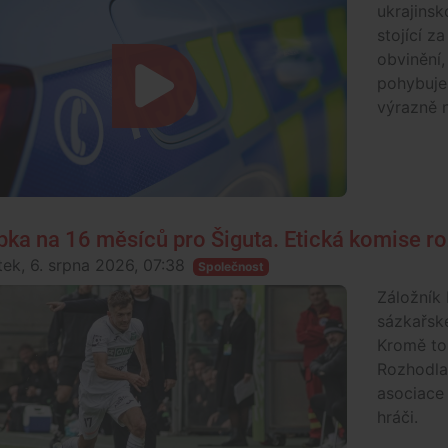
ukrajinsk
stojící z
obvinění
pohybuje 
výrazně n
pka na 16 měsíců pro Šiguta. Etická komise ro
tek, 6. srpna 2026, 07:38
Společnost
Záložník 
sázkařské
Kromě toh
Rozhodla
asociace 
hráči.