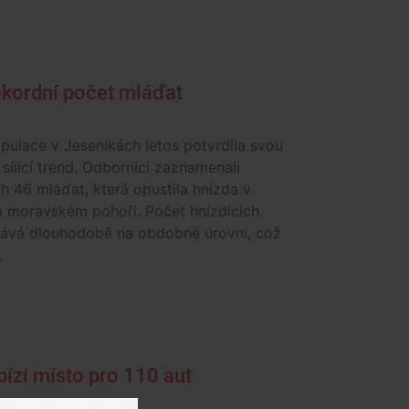
rekordní počet mláďat
pulace v Jeseníkách letos potvrdila svou
i sílící trend. Odborníci zaznamenali
h 46 mláďat, která opustila hnízda v
m moravském pohoří. Počet hnízdících
tává dlouhodobě na obdobné úrovni, což
.
ízí místo pro 110 aut