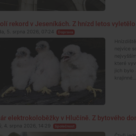
olí rekord v Jeseníkách. Z hnízd letos vyletěl
da, 5. srpna 2026, 07:24
Doprava
Hnízdiště
nejvíce s
nejvyšší
které vy
jich bylo
krajinné...
ár elektrokoloběžky v Hlučíně. Z bytového do
ý, 4. srpna 2026, 14:29
Společnost
Čtyři jed