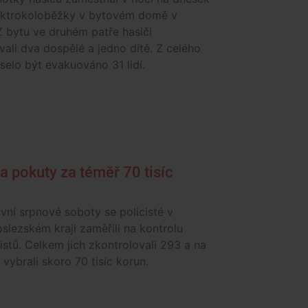
ektrokoloběžky v bytovém domě v
Z bytu ve druhém patře hasiči
ali dva dospělé a jedno dítě. Z celého
elo být evakuováno 31 lidí.
a pokuty za téměř 70 tisíc
ní srpnové soboty se policisté v
lezském kraji zaměřili na kontrolu
stů. Celkem jich zkontrolovali 293 a na
vybrali skoro 70 tisíc korun.