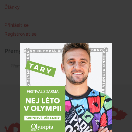
Články
Přihlásit se
Registrovat se
Přemysl Filip » Články
Přemysl Filip není autorem žádného článku.