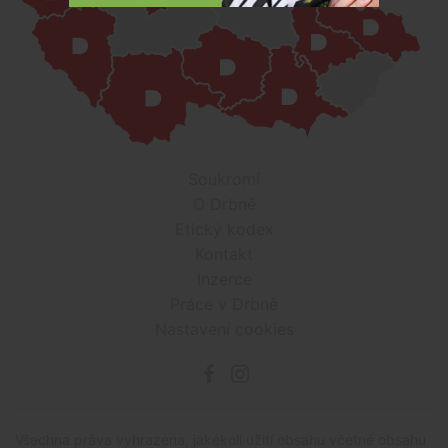
Soukromí
O Drbně
Etický kodex
Kontakt
Inzerce
Práce v Drbně
Nastavení cookies
Všechna práva vyhrazena, jakékoli užití obsahu včetné obsahu