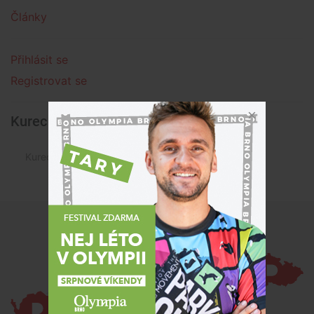
Články
Přihlásit se
Registrovat se
Kurec Miloslav » Články
Kurec Miloslav není autorem žádného článku.