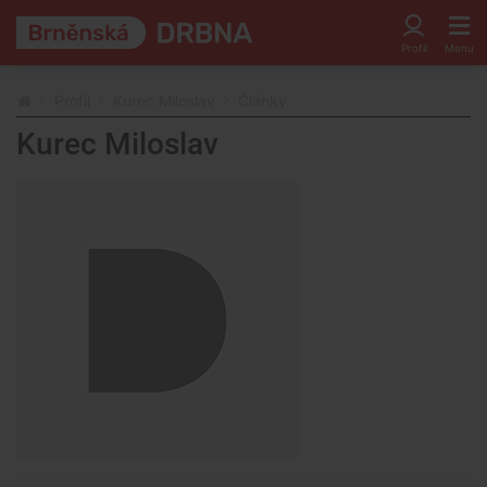
Profil
Kurec Miloslav
Články
Kurec Miloslav