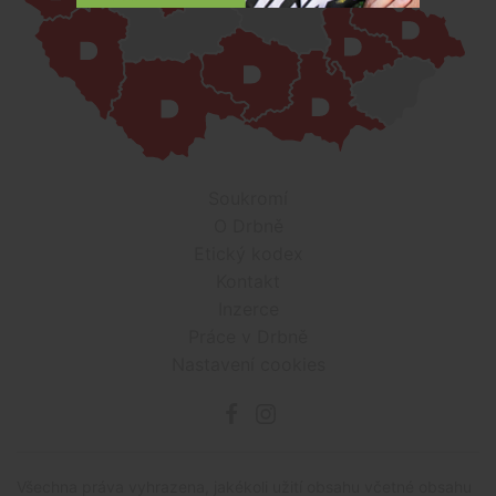
Soukromí
O Drbně
Etický kodex
Kontakt
Inzerce
Práce v Drbně
Nastavení cookies
Všechna práva vyhrazena, jakékoli užití obsahu včetné obsahu