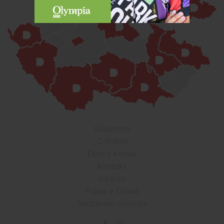
Soukromí
O Drbně
Etický kodex
Kontakt
Inzerce
Práce v Drbně
Nastavení cookies