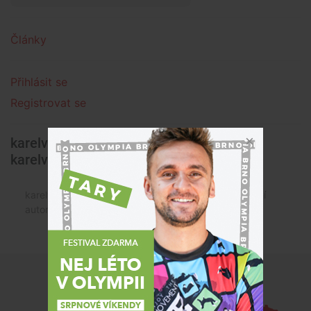
Články
Přihlásit se
Registrovat se
karelvazler@seznam.cz
karelvazler@seznam.cz » Články
karelvazler@seznam.cz karelvazler@seznam.cz není
autorem žádného článku.