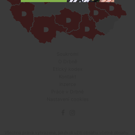
Soukromí
O Drbně
Etický kodex
Kontakt
Inzerce
Práce v Drbně
Nastavení cookies
Všechna práva vyhrazena, jakékoli užití obsahu včetné obsahu