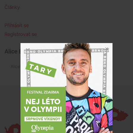
Články
Přihlásit se
Registrovat se
Alice Bělíčková » Články
Alice Bělíčková není autorem žádného článku.