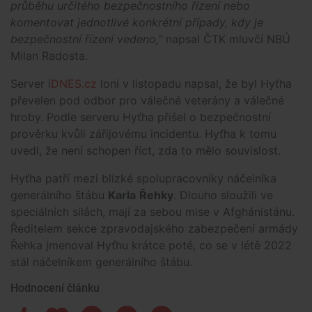
průběhu určitého bezpečnostního řízení nebo
komentovat jednotlivé konkrétní případy, kdy je
bezpečnostní řízení vedeno,"
napsal ČTK mluvčí NBÚ
Milan Radosta.
Server i
DNES.cz
loni v listopadu napsal, že byl Hyťha
převelen pod odbor pro válečné veterány a válečné
hroby. Podle serveru Hyťha přišel o bezpečnostní
prověrku kvůli zářijovému incidentu. Hyťha k tomu
uvedl, že není schopen říct, zda to mělo souvislost.
Hyťha patří mezi blízké spolupracovníky náčelníka
generálního štábu
Karla
Řehky
. Dlouho sloužili ve
speciálních silách, mají za sebou mise v Afghánistánu.
Ředitelem sekce zpravodajského zabezpečení armády
Řehka jmenoval Hyťhu krátce poté, co se v létě 2022
stál náčelníkem generálního štábu.
Hodnocení článku