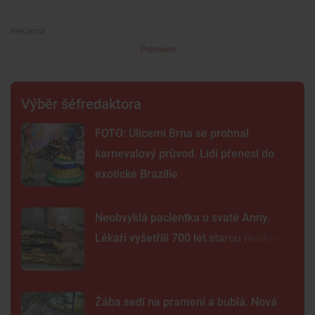
Premium
Výběr šéfredaktora
FOTO: Ulicemi Brna se prohnal
karnevalový průvod. Lidi přenesl do
exotické Brazílie
Neobvyklá pacientka u svaté Anny.
Lékaři vyšetřili 700 let starou madonu
Žába sedí na prameni a bublá. Nová