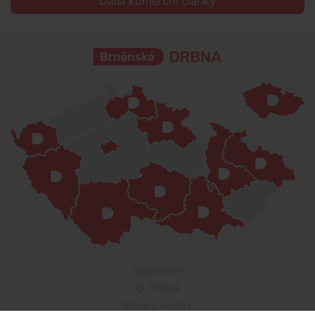
Další komerční články
Soukromí
O Drbně
Etický kodex