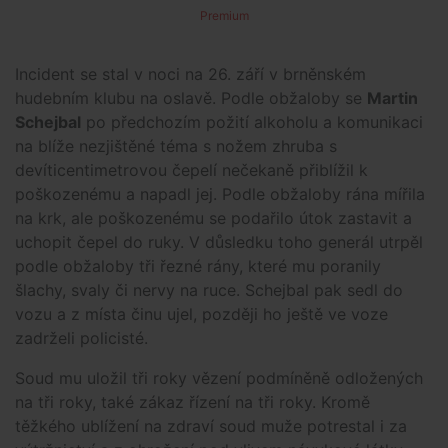
Premium
Incident se stal v noci na 26. září v brněnském
hudebním klubu na oslavě. Podle obžaloby se
Martin
Schejbal
po předchozím požití alkoholu a komunikaci
na blíže nezjištěné téma s nožem zhruba s
devíticentimetrovou čepelí nečekaně přiblížil k
poškozenému a napadl jej. Podle obžaloby rána mířila
na krk, ale poškozenému se podařilo útok zastavit a
uchopit čepel do ruky. V důsledku toho generál utrpěl
podle obžaloby tři řezné rány, které mu poranily
šlachy, svaly či nervy na ruce. Schejbal pak sedl do
vozu a z místa činu ujel, později ho ještě ve voze
zadrželi policisté.
Soud mu uložil tři roky vězení podmíněně odložených
na tři roky, také zákaz řízení na tři roky. Kromě
těžkého ublížení na zdraví soud muže potrestal i za