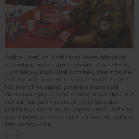
Vojákovi, který loni v září napadl nožem šéfa sekce
zpravodajského zabezpečení armády Romana Hyťhu,
uložil Městský soud v Brně podmíněný trest mimo jiné
za těžké ublížení na zdraví. Vojákovi rovněž zakázal
řídit a nařídil mu zaplatit generálovi bezmála půl
milionu korun jako bolestné a nemajetkovou újmu. Muž
prohlásil vinu, za čin se omluvil. Voják generálovi
pořezal ruku, hrozilo mu až deset let vězení. Hyťha byl
jednání přítomný. Rozhodnutí je pravomocné, žádná ze
stran se neodvolala.