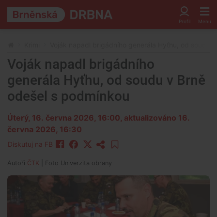
Krimi
Voják napadl brigádního generála Hyťhu, od soudu 
Voják napadl brigádního
generála Hyťhu, od soudu v Brně
odešel s podmínkou
Úterý, 16. června 2026, 16:00
, aktualizováno 16.
června 2026, 16:30
Diskutuj na FB
Autoři
ČTK
| Foto
Univerzita obrany