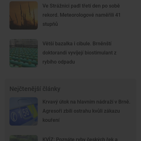
Ve Strážnici padl třetí den po sobě
rekord. Meteorologové naměřili 41
stupňů
Větší bazalka i cibule. Brněnští
doktorandi vyvíjejí biostimulant z
rybího odpadu
Nejčtenější články
Krvavý útok na hlavním nádraží v Brně.
Agresoři zbili ostrahu kvůli zákazu
kouření
KVÍZ: Poznáte ryby českých řek a