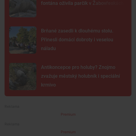
fontána oživila parčík v Žabovřeskách
Brňané zasedli k dlouhému stolu.
Přinesli domácí dobroty i veselou
náladu
Antikoncepce pro holuby? Znojmo
zvažuje městský holubník i speciální
krmivo
Premium
Premium