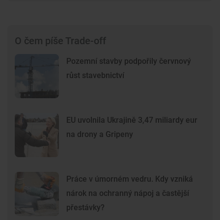
O čem píše Trade-off
Pozemní stavby podpořily červnový
růst stavebnictví
EU uvolnila Ukrajině 3,47 miliardy eur
na drony a Gripeny
Práce v úmorném vedru. Kdy vzniká
nárok na ochranný nápoj a častější
přestávky?