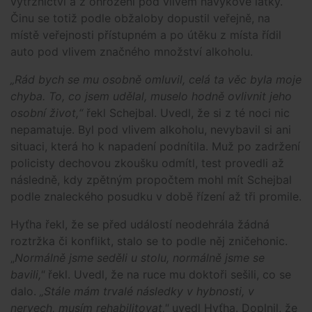
výtržnictví a z ohrožení pod vlivem návykové látky.
Činu se totiž podle obžaloby dopustil veřejně, na
místě veřejnosti přístupném a po útěku z místa řídil
auto pod vlivem značného množství alkoholu.
„Rád bych se mu osobně omluvil, celá ta věc byla moje
chyba. To, co jsem udělal, muselo hodně ovlivnit jeho
osobní život,“
řekl Schejbal. Uvedl, že si z té noci nic
nepamatuje. Byl pod vlivem alkoholu, nevybavil si ani
situaci, která ho k napadení podnítila. Muž po zadržení
policisty dechovou zkoušku odmítl, test provedli až
následně, kdy zpětným propočtem mohl mít Schejbal
podle znaleckého posudku v době řízení až tři promile.
Hyťha řekl, že se před událostí neodehrála žádná
roztržka či konflikt, stalo se to podle něj zničehonic.
„
Normálně jsme seděli u stolu, normálně jsme se
bavili,"
řekl. Uvedl, že na ruce mu doktoři sešili, co se
dalo.
„Stále mám trvalé následky v hybnosti, v
nervech, musím rehabilitovat,"
uvedl Hyťha. Doplnil, že