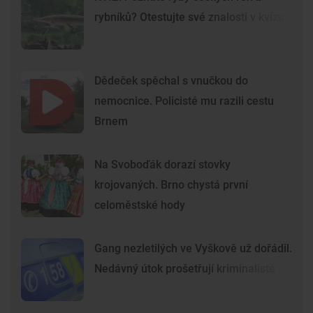
rybníků? Otestujte své znalosti v kvízu
Dědeček spěchal s vnučkou do
nemocnice. Policisté mu razili cestu
Brnem
Na Svoboďák dorazí stovky
krojovaných. Brno chystá první
celoměstské hody
Gang nezletilých ve Vyškově už dořádil.
Nedávný útok prošetřují kriminalisté