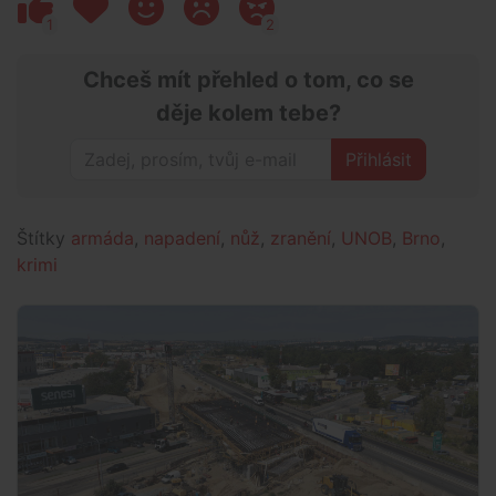
1
2
Chceš mít přehled o tom, co se
děje kolem tebe?
Přihlásit
Štítky
armáda
,
napadení
,
nůž
,
zranění
,
UNOB
,
Brno
,
krimi