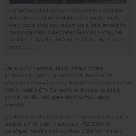
Loňské napadení vysoce postaveného armádního
generála v brněnském klubu míří k soudu. Voják,
který podle obžaloby nožem zranil šéfa armádního
zpravodajského zabezpečení Romana Hyťhu, čelí
obvinění z těžkého ublížení na zdraví. Hrozí mu až
deset let...
„Je to úplný nesmysl, žádný ministr obrany
bezpečnostní prověrku neodebírá. Prověrku ze
závažných důvodů odebírá Národní bezpečnostní úřad
(NBÚ),"
sdělila ČTK Černochová. Dodala, že žádný
podnět na NBÚ vůči generálovi Hyťhovi nikdy
nepodala.
„Vzhledem ke skutečnosti, že bezpečnostní řízení je v
souladu s § 89 odst. 4 zákona č. 412/2005 Sb.
neveřejné, nemůže NBÚ podávat bližší informace k