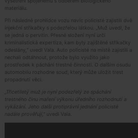
vyšetření spojenému s odběrem biologického
materiálu.
Při následné prohlídce vozu navíc policisté zajistili dvě
injekční stříkačky s podezřelou látkou. „Muž uvedl, že
se jedná o pervitin. Přesné složení nyní určí
kriminalistická expertiza, kam byly zajištěné stříkačky
odeslány,“ uvedl Vala. Auto policisté na místě zajistili a
nechali odtáhnout, protože bylo využito jako
prostředek k páchání trestné činnosti. O dalším osudu
automobilu rozhodne soud, který může uložit trest
propadnutí věci.
„Třicetiletý muž je nyní podezřelý ze spáchání
trestného činu maření výkonu úředního rozhodnutí a
vykázání. Jeho další protiprávní jednání policisté
nadále prověřují,"
uvedl Vala.