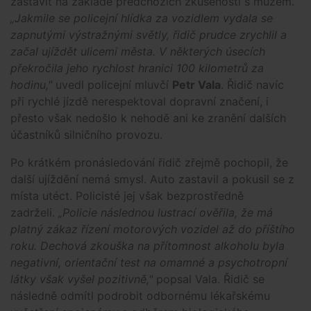
zastavit na základě předchozích zkušeností s mužem.
„Jakmile se policejní hlídka za vozidlem vydala se
zapnutými výstražnými světly, řidič prudce zrychlil a
začal ujíždět ulicemi města. V některých úsecích
překročila jeho rychlost hranici 100 kilometrů za
hodinu,"
uvedl policejní mluvčí
Petr Vala
. Řidič navíc
při rychlé jízdě nerespektoval dopravní značení, i
přesto však nedošlo k nehodě ani ke zranění dalších
účastníků silničního provozu.
Po krátkém pronásledování řidič zřejmě pochopil, že
další ujíždění nemá smysl. Auto zastavil a pokusil se z
místa utéct. Policisté jej však bezprostředně
zadrželi.
„Policie následnou lustrací ověřila, že má
platný zákaz řízení motorových vozidel až do příštího
roku. Dechová zkouška na přítomnost alkoholu byla
negativní, orientační test na omamné a psychotropní
látky však vyšel pozitivně,"
popsal Vala. Řidič se
následně odmítl podrobit odbornému lékařskému