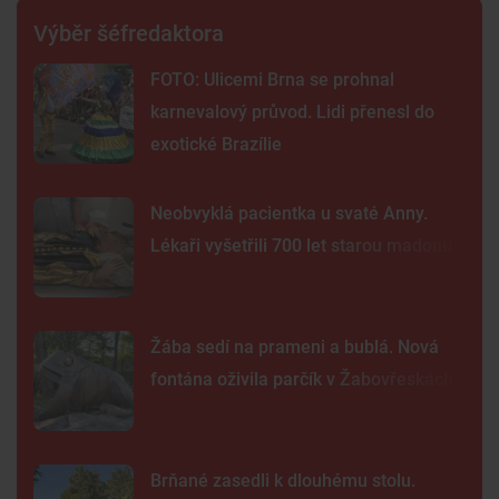
Výběr šéfredaktora
FOTO: Ulicemi Brna se prohnal
karnevalový průvod. Lidi přenesl do
exotické Brazílie
Neobvyklá pacientka u svaté Anny.
Lékaři vyšetřili 700 let starou madonu
Žába sedí na prameni a bublá. Nová
fontána oživila parčík v Žabovřeskách
Brňané zasedli k dlouhému stolu.