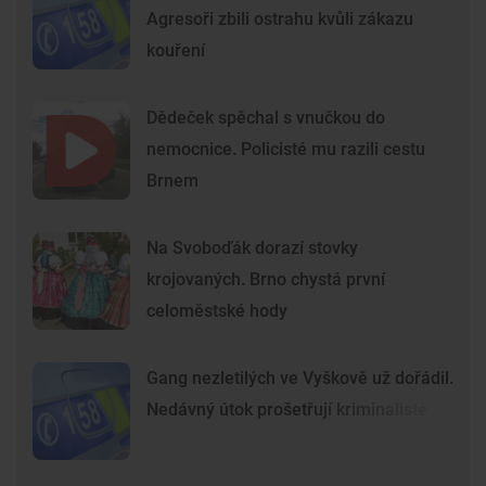
Agresoři zbili ostrahu kvůli zákazu
kouření
Dědeček spěchal s vnučkou do
nemocnice. Policisté mu razili cestu
Brnem
Na Svoboďák dorazí stovky
krojovaných. Brno chystá první
celoměstské hody
Gang nezletilých ve Vyškově už dořádil.
Nedávný útok prošetřují kriminalisté