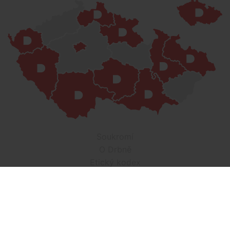
Soukromí
O Drbně
Etický kodex
Kontakt
Inzerce
Práce v Drbně
Nastavení cookies