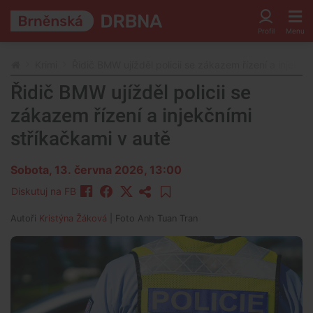
Krimi
Řidič BMW ujížděl policii se zákazem řízení a injekčn
Řidič BMW ujížděl policii se
zákazem řízení a injekčními
stříkačkami v autě
Sobota, 13. června 2026, 13:00
Diskutuj na FB
Autoři
Kristýna Žáková
| Foto
Anh Tuan Tran