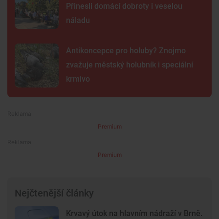
Přinesli domácí dobroty i veselou
náladu
Antikoncepce pro holuby? Znojmo
zvažuje městský holubník i speciální
krmivo
Premium
Premium
Nejčtenější články
Krvavý útok na hlavním nádraží v Brně.