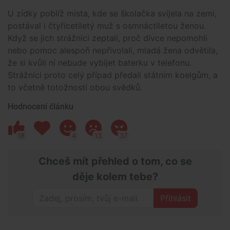
U zídky poblíž místa, kde se školačka svíjela na zemi,
postával i čtyřicetiletý muž s osmnáctiletou ženou.
Když se jich strážníci zeptali, proč dívce nepomohli
nebo pomoc alespoň nepřivolali, mladá žena odvětila,
že si kvůli ní nebude vybíjet baterku v telefonu.
Strážníci proto celý případ předali státním koelgům, a
to včetně totožností obou svědků.
Hodnocení článku
18
4
13
37
Chceš mít přehled o tom, co se
děje kolem tebe?
Přihlásit