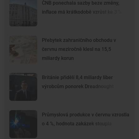
ČNB ponechala sazby beze změny,
inflace má krátkodobě vzrůst ke 3 %
Přebytek zahraničního obchodu v
červnu meziročně klesl na 15,5
miliardy korun
Británie přidělí 8,4 miliardy liber
výrobcům ponorek Dreadnought
Průmyslová produkce v červnu vzrostla
o 4 %, hodnota zakázek stoupla