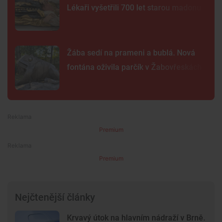
Lékaři vyšetřili 700 let starou madonu
Žába sedí na prameni a bublá. Nová
fontána oživila parčík v Žabovřeskách
Premium
Premium
Nejčtenější články
Krvavý útok na hlavním nádraží v Brně.