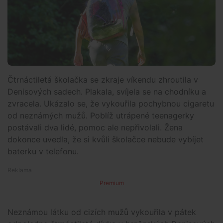
Čtrnáctiletá školačka se zkraje víkendu zhroutila v
Denisových sadech. Plakala, svíjela se na chodníku a
zvracela. Ukázalo se, že vykouřila pochybnou cigaretu
od neznámých mužů. Poblíž utrápené teenagerky
postávali dva lidé, pomoc ale nepřivolali. Žena
dokonce uvedla, že si kvůli školačce nebude vybíjet
baterku v telefonu.
Premium
Neznámou látku od cizích mužů vykouřila v pátek