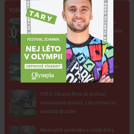
Výběr šéfredaktora
Centrum Brna ovládli šermíři. Jsem
jako Kung Fu Panda, řekl čerstvý mistr
světa
Na plovárně ve Znojmě se popralo
třicet lidí. Přibudou kamery i častější
hlídky
FOTO: Ulicemi Brna se prohnal
karnevalový průvod. Lidi přenesl do
exotické Brazílie
Neobvyklá pacientka u svaté Anny.