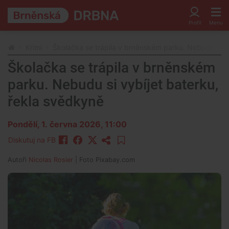
Krimi
Školačka se trápila v brněnském parku. Nebudu si vy
Školačka se trápila v brněnském
parku. Nebudu si vybíjet baterku,
řekla svědkyně
Pondělí, 1. června 2026, 11:00
Diskutuj na FB
Autoři
Nicolas Rosier
| Foto
Pixabay.com