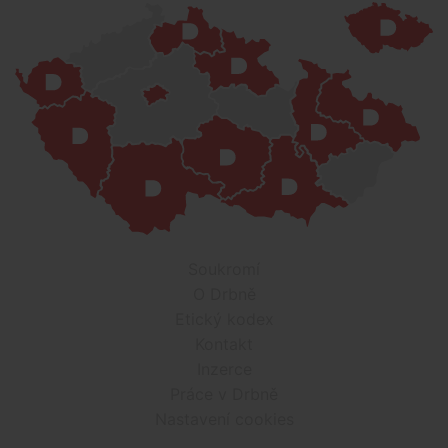
Soukromí
O Drbně
Etický kodex
Kontakt
Inzerce
Práce v Drbně
Nastavení cookies