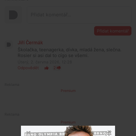
Přidat komentář
Jiří Čermák
Školačka, teenagerka, dívka, mladá žena, slečna.
Rosier si asi dal to cígo se všemi.
Úterý, 2. června 2026, 12:28
Odpovědět
2
Premium
Premium