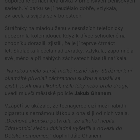
odpoledne čtrnáctiletá dívka v brněnských Denisových
sadech. V parku se jí neudělalo dobře, vzlykala,
zvracela a svíjela se v bolestech.
Strážníky na mladou ženu v nesnázích telefonicky
upozornila kolemjdoucí. Když k dívce schoulené na
chodníku dorazili, zjistili, že je jí teprve čtrnáct
let. Školačka klečela nad zvratky, vzlykala, zapomněla
své jméno a při náhlých záchvatech hlasitě naříkala.
„Na rukou měla starší, mělké řezné rány. Strážníci k ní
okamžitě přivolali záchrannou službu a snažili se
zjistit, jestli pila alkohol, užila léky nebo brala drogy,"
uvedl mluvčí městské policie
Jakub
Ghanem
.
Vzápětí se ukázalo, že teenagerce cizí muži nabídli
cigaretu s neznámou látkou a ona si ji od nich vzala.
„
Dechová zkouška potvrdila, že alkohol nepila.
Zdravotníci slečnu důkladně vyšetřili a odvezli do
Dětské nemocnice,"
doplnil dále Ghanem.