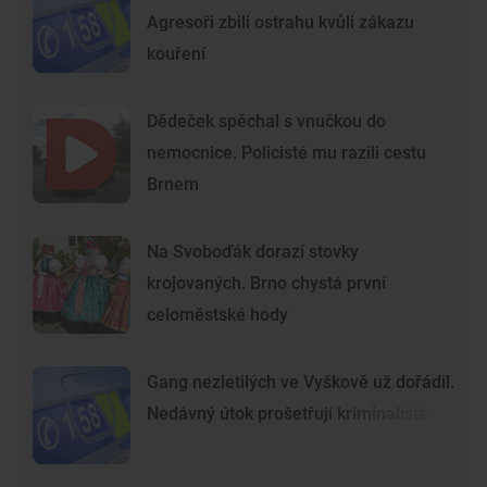
Agresoři zbili ostrahu kvůli zákazu
kouření
Dědeček spěchal s vnučkou do
nemocnice. Policisté mu razili cestu
Brnem
Na Svoboďák dorazí stovky
krojovaných. Brno chystá první
celoměstské hody
Gang nezletilých ve Vyškově už dořádil.
Nedávný útok prošetřují kriminalisté