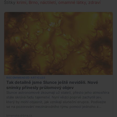
Štítky
krimi
,
Brno
,
náctiletí
,
omamné látky
,
zdraví