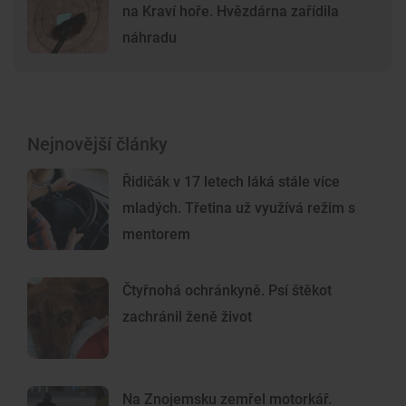
na Kraví hoře. Hvězdárna zařídila
náhradu
Nejnovější články
Řidičák v 17 letech láká stále více
mladých. Třetina už využívá režim s
mentorem
Čtyřnohá ochránkyně. Psí štěkot
zachránil ženě život
Na Znojemsku zemřel motorkář.