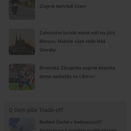
Zřejmě nezvládl řízení
Zahraniční turisté méně míří na jižní
Moravu. Nejvíce však stále láká
Slováky
Brněnská Zbrojovka poprvé klopýtla,
doma nestačila na Liberec
O čem píše Trade-off
Bydlení Čechů v budoucnosti?
Směřujeme k menším multifunkčním