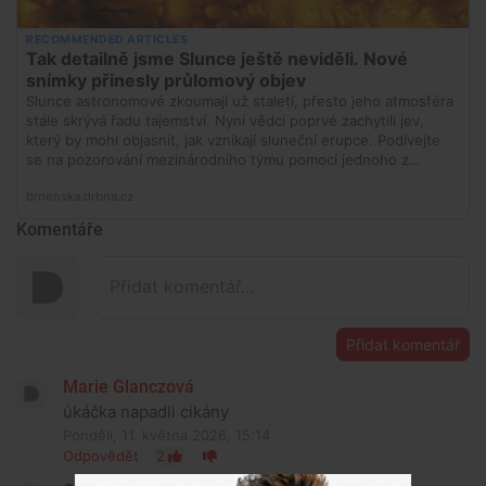
Komentáře
Přidat komentář
Marie Glanczová
úkáčka napadli cikány
Pondělí, 11. května 2026, 15:14
Odpovědět
2