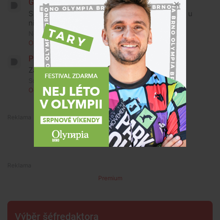
Graziel Morgurth
Sarančata okradla saranče, tak jak jsou zvyklá u
nich doma.
Neděle, 10. května 2026, 08:56
Odpovědět
6
Pavel Petr
Zase cizinec
Sobota, 9. května 2026, 16:56
Odpovědět
17
Premium
Premium
Výběr šéfredaktora