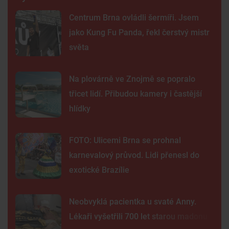
Centrum Brna ovládli šermíři. Jsem
jako Kung Fu Panda, řekl čerstvý mistr
světa
Na plovárně ve Znojmě se popralo
třicet lidí. Přibudou kamery i častější
hlídky
FOTO: Ulicemi Brna se prohnal
karnevalový průvod. Lidi přenesl do
exotické Brazílie
Neobvyklá pacientka u svaté Anny.
Lékaři vyšetřili 700 let starou madonu