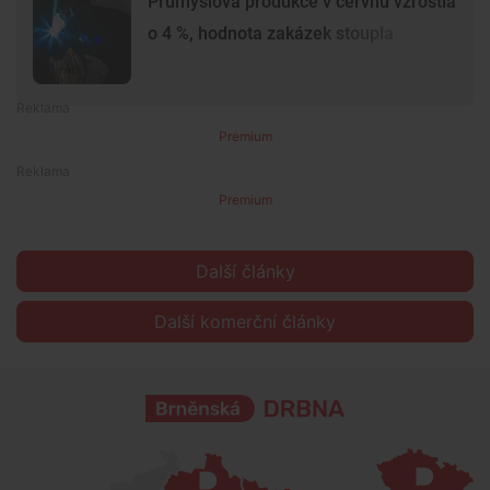
Průmyslová produkce v červnu vzrostla
o 4 %, hodnota zakázek stoupla
Premium
Premium
Další články
Další komerční články