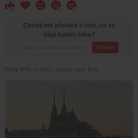
20
2
3
Chceš mít přehled o tom, co se
děje kolem tebe?
Přihlásit
Štítky
MPB
,
strážníci
,
krádež
,
pasy
,
Brno