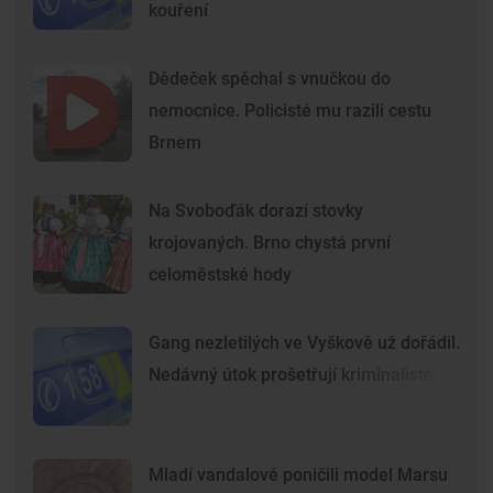
kouření
Dědeček spěchal s vnučkou do
nemocnice. Policisté mu razili cestu
Brnem
Na Svoboďák dorazí stovky
krojovaných. Brno chystá první
celoměstské hody
Gang nezletilých ve Vyškově už dořádil.
Nedávný útok prošetřují kriminalisté
Mladí vandalové poničili model Marsu