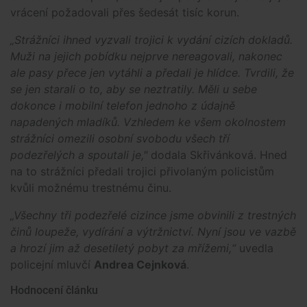
vrácení požadovali přes šedesát tisíc korun.
„Strážníci ihned vyzvali trojici k vydání cizích dokladů.
Muži na jejich pobídku nejprve nereagovali, nakonec
ale pasy přece jen vytáhli a předali je hlídce. Tvrdili, že
se jen starali o to, aby se neztratily. Měli u sebe
dokonce i mobilní telefon jednoho z údajně
napadených mladíků. Vzhledem ke všem okolnostem
strážníci omezili osobní svobodu všech tří
podezřelých a spoutali je,"
dodala Skřivánková. Hned
na to strážníci předali trojici přivolaným policistům
kvůli možnému trestnému činu.
„Všechny tři podezřelé cizince jsme obvinili z trestných
činů loupeže, vydírání a výtržnictví. Nyní jsou ve vazbě
a hrozí jim až desetiletý pobyt za mřížemi,“
uvedla
policejní mluvčí
Andrea Cejnková
.
Hodnocení článku