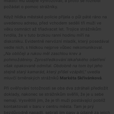
mladíci mu údajně vyhrožovali, a proto se rozhodl
požádat o pomoc strážníky.
Když hlídka městské policie přijela o půl páté ráno na
uvedenou adresu, před vchodem seděli tři muži ve
věku osmnáct až třiadvacet let. Trojice strážníkům
tvrdila, že v tuto brzkou ranní hodinu míří na
diskotéku. Evidentně nervózní mladík, který posedával
vedle nich, s hlídkou nejprve vůbec nekomunikoval.
„Na obličeji a rukou měl zaschlou krev a
pohmožděniny. Zprostředkování lékařského ošetření
však opakovaně odmítal. Obdobně na tom byl jeho
stejně starý kamarád, který přišel vzápětí,"
uvedla
mluvčí brněnských strážníků
Markéta Skřivánková
.
Při ověřování totožnosti se oba dva zdráhali předložit
doklady, nakonec se strážníkům svěřili, že je u sebe
nemají. Vysvětlili jim, že je tři muži postávající poblíž
kontaktovali v baru v centru města. Tam je prý
bezdůvodně napadli, sebrali jim pasy a údajně za jejich