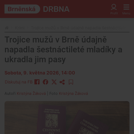
Krimi
Trojice mužů v Brně údajně napadla šestnáctileté ml
Trojice mužů v Brně údajně
napadla šestnáctileté mladíky a
ukradla jim pasy
Sobota, 9. května 2026, 14:00
Diskutuj na FB
Autoři
Kristýna Žáková
| Foto
Kristýna Žáková