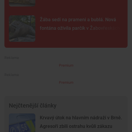
Žába sedí na prameni a bublá. Nová
fontána oživila parčík v Žabovřeskách
Premium
Premium
Nejčtenější články
Krvavý útok na hlavním nádraží v Brně.
Agresoři zbili ostrahu kvůli zákazu