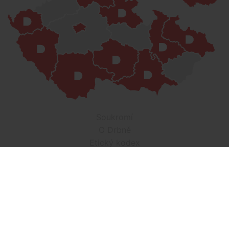
Soukromí
O Drbně
Etický kodex
Kontakt
Inzerce
Práce v Drbně
Nastavení cookies