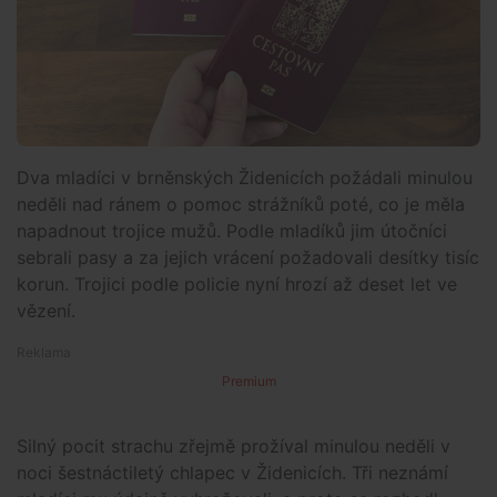
Dva mladíci v brněnských Židenicích požádali minulou
neděli nad ránem o pomoc strážníků poté, co je měla
napadnout trojice mužů. Podle mladíků jim útočníci
sebrali pasy a za jejich vrácení požadovali desítky tisíc
korun. Trojici podle policie nyní hrozí až deset let ve
vězení.
Premium
Silný pocit strachu zřejmě prožíval minulou neděli v
noci šestnáctiletý chlapec v Židenicích. Tři neznámí