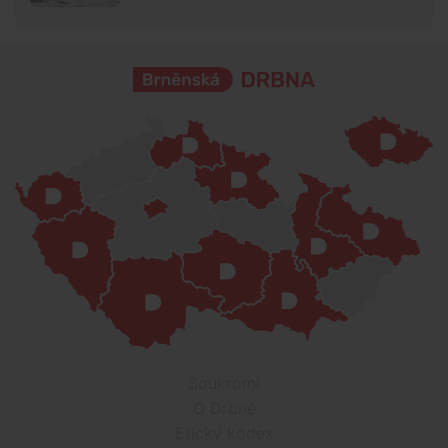
Soukromí
O Drbně
Etický kodex