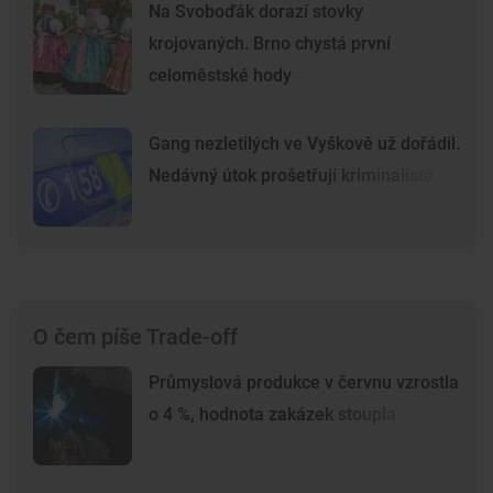
Na Svoboďák dorazí stovky
krojovaných. Brno chystá první
celoměstské hody
Gang nezletilých ve Vyškově už dořádil.
Nedávný útok prošetřují kriminalisté
O čem píše Trade-off
Průmyslová produkce v červnu vzrostla
o 4 %, hodnota zakázek stoupla