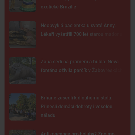
exotické Brazílie
Neobvyklá pacientka u svaté Anny.
Lékaři vyšetřili 700 let starou madonu
Žába sedí na prameni a bublá. Nová
fontána oživila parčík v Žabovřeskách
Brňané zasedli k dlouhému stolu.
Přinesli domácí dobroty i veselou
náladu
Antikoncepce pro holuby? Znojmo