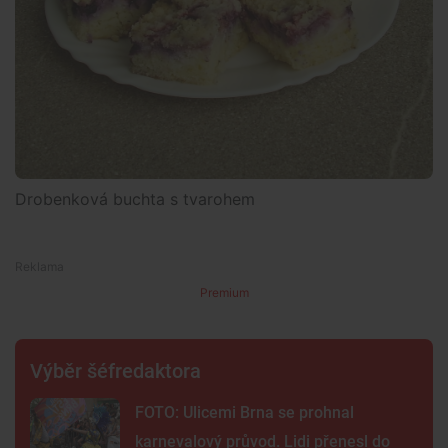
Drobenková buchta s tvarohem
Premium
Výběr šéfredaktora
FOTO: Ulicemi Brna se prohnal
karnevalový průvod. Lidi přenesl do