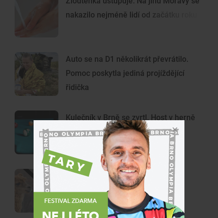
Žloutenka ustupuje. Na jihu Moravy se
nakazilo nejméně lidí od začátku roku
Auto se na D1 několikrát převrátilo.
Pomoc poskytla jediná projíždějící
řidička
Kulečník v Brně se zvrtl. Host v herně
hajloval a napadl obsluhu
Rázná Laura i pamětnice Lili. V
lamacentru na Hádech se loučí se
dvěma zvířaty