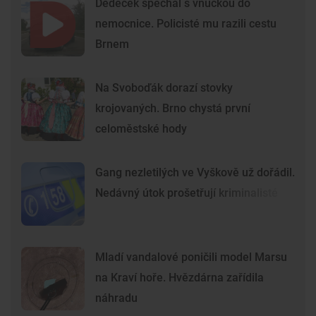
Dědeček spěchal s vnučkou do
nemocnice. Policisté mu razili cestu
Brnem
Na Svoboďák dorazí stovky
krojovaných. Brno chystá první
celoměstské hody
Gang nezletilých ve Vyškově už dořádil.
Nedávný útok prošetřují kriminalisté
Mladí vandalové poničili model Marsu
na Kraví hoře. Hvězdárna zařídila
náhradu