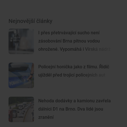
Nejnovější články
I přes přetrvávající sucho není
zásobování Brna pitnou vodou
ohrožené. Vypomáhá i Vírská nádrž
Policejní honička jako z filmu. Řidič
ujížděl před trojicí policejních aut
Nehoda dodávky a kamionu zavřela
dálnici D1 na Brno. Dva lidé jsou
zranění