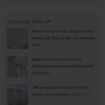
O čem píše Trade-off
Řidičák do konce roku propadne čtvrt
milionu lidí. Nový přijde i do výdejního
boxu
Bydlení Čechů v budoucnosti?
Směřujeme k menším multifunkčním
prostorům
ČNB ponechala sazby beze změny,
inflace má krátkodobě vzrůst ke 3 %