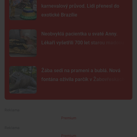
karnevalový průvod. Lidi přenesl do
exotické Brazílie
Neobvyklá pacientka u svaté Anny.
Lékaři vyšetřili 700 let starou madonu
Žába sedí na prameni a bublá. Nová
fontána oživila parčík v Žabovřeskách
Premium
Premium