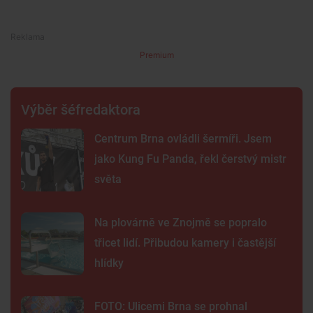
Premium
Výběr šéfredaktora
Centrum Brna ovládli šermíři. Jsem
jako Kung Fu Panda, řekl čerstvý mistr
světa
Na plovárně ve Znojmě se popralo
třicet lidí. Přibudou kamery i častější
hlídky
FOTO: Ulicemi Brna se prohnal