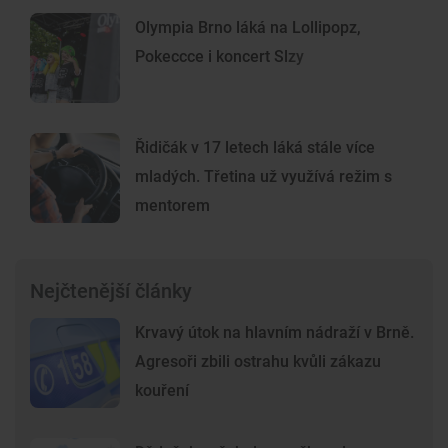
Olympia Brno láká na Lollipopz,
Pokeccce i koncert Slzy
Řidičák v 17 letech láká stále více
mladých. Třetina už využívá režim s
mentorem
Nejčtenější články
Krvavý útok na hlavním nádraží v Brně.
Agresoři zbili ostrahu kvůli zákazu
kouření