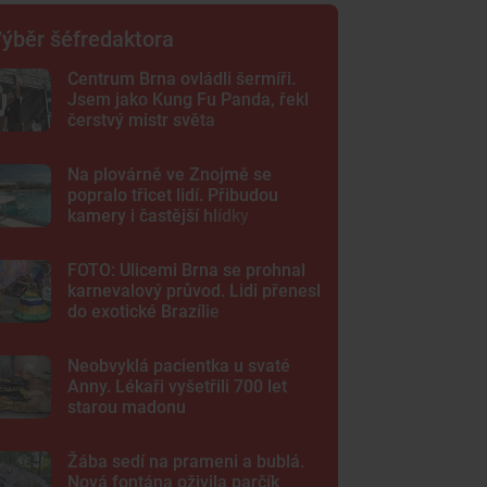
ýběr šéfredaktora
Centrum Brna ovládli šermíři.
Jsem jako Kung Fu Panda, řekl
čerstvý mistr světa
Na plovárně ve Znojmě se
popralo třicet lidí. Přibudou
kamery i častější hlídky
FOTO: Ulicemi Brna se prohnal
karnevalový průvod. Lidi přenesl
do exotické Brazílie
Neobvyklá pacientka u svaté
Anny. Lékaři vyšetřili 700 let
starou madonu
Žába sedí na prameni a bublá.
Nová fontána oživila parčík