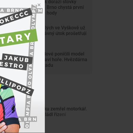
Na Svoboďák dorazí stovky
krojovaných. Brno chystá první
celoměstské hody
Gang nezletilých ve Vyškově už
dořádil. Nedávný útok prošetřují
kriminalisté
Mladí vandalové poničili model
Marsu na Kraví hoře. Hvězdárna
zařídila náhradu
ejnovější články
Na Znojemsku zemřel motorkář.
Zřejmě nezvládl řízení