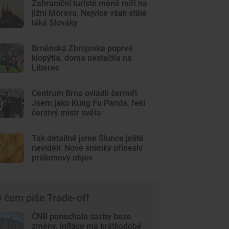
Zahraniční turisté méně míří na
jižní Moravu. Nejvíce však stále
láká Slováky
Brněnská Zbrojovka poprvé
klopýtla, doma nestačila na
Liberec
Centrum Brna ovládli šermíři.
Jsem jako Kung Fu Panda, řekl
čerstvý mistr světa
Tak detailně jsme Slunce ještě
neviděli. Nové snímky přinesly
průlomový objev
 čem píše Trade-off
ČNB ponechala sazby beze
změny, inflace má krátkodobě