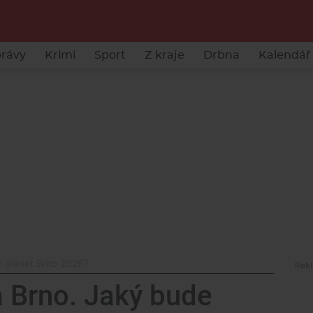
rávy
Krimi
Sport
Z kraje
Drbna
Kalendář 
al planet Brno 2026?
a Brno. Jaký bude