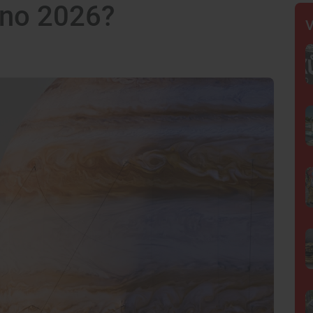
rno 2026?
V