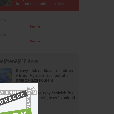
holubník i speciální krmivo
Premium
Premium
ejčtenější články
Krvavý útok na hlavním nádraží
v Brně. Agresoři zbili ostrahu
kvůli zákazu kouření
KVÍZ: Poznáte ryby českých řek
a rybníků? Otestujte své znalosti
v kvízu