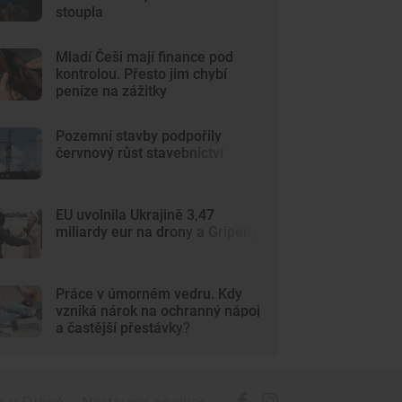
stoupla
Mladí Češi mají finance pod
kontrolou. Přesto jim chybí
peníze na zážitky
Pozemní stavby podpořily
červnový růst stavebnictví
EU uvolnila Ukrajině 3,47
miliardy eur na drony a Gripeny
Práce v úmorném vedru. Kdy
vzniká nárok na ochranný nápoj
a častější přestávky?