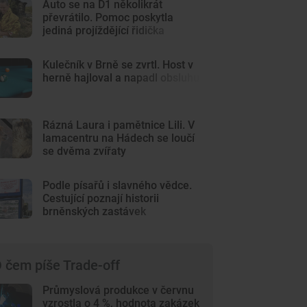
Auto se na D1 několikrát
převrátilo. Pomoc poskytla
jediná projíždějící řidička
Kulečník v Brně se zvrtl. Host v
herně hajloval a napadl obsluhu
Rázná Laura i pamětnice Lili. V
lamacentru na Hádech se loučí
se dvěma zvířaty
Podle písařů i slavného vědce.
Cestující poznají historii
brněnských zastávek
 čem píše Trade-off
Průmyslová produkce v červnu
vzrostla o 4 %, hodnota zakázek