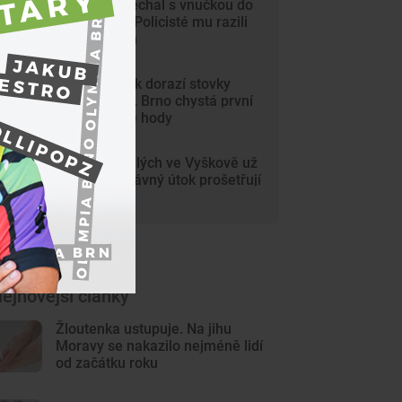
Dědeček spěchal s vnučkou do
nemocnice. Policisté mu razili
cestu Brnem
Na Svoboďák dorazí stovky
krojovaných. Brno chystá první
celoměstské hody
Gang nezletilých ve Vyškově už
dořádil. Nedávný útok prošetřují
kriminalisté
ejnovější články
Žloutenka ustupuje. Na jihu
Moravy se nakazilo nejméně lidí
od začátku roku