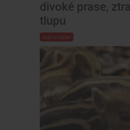
divoké prase, ztr
tlupu
Zpět na článek