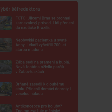
ýběr šéfredaktora
FOTO: Ulicemi Brna se prohnal
karnevalový průvod. Lidi přenesl
do exotické Brazílie
Neobvyklá pacientka u svaté
Anny. Lékaři vyšetřili 700 let
starou madonu
Žába sedí na prameni a bublá.
Nová fontána oživila parčík
v Žabovřeskách
Brňané zasedli k dlouhému
stolu. Přinesli domácí dobroty i
veselou náladu
Antikoncepce pro holuby?
Znojmo zvažuje městský