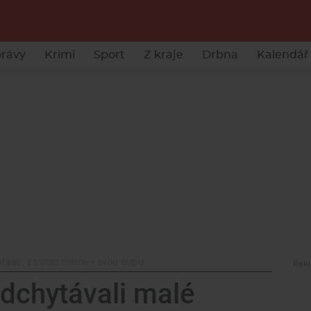
rávy
Krimi
Sport
Z kraje
Drbna
Kalendář 
rase, ztratilo mámu i svou tlupu
odchytávali malé