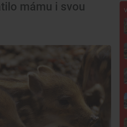
atilo mámu i svou
V