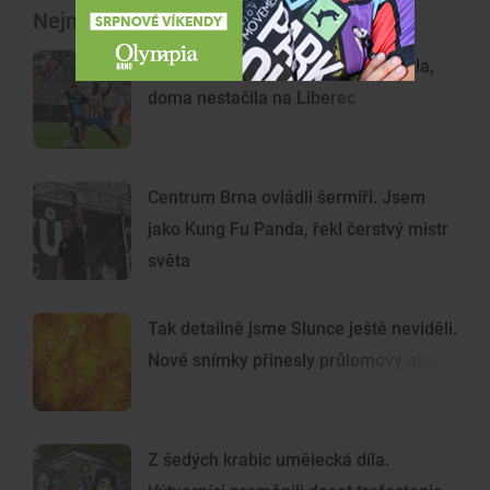
Nejnovější články
Brněnská Zbrojovka poprvé klopýtla,
doma nestačila na Liberec
Centrum Brna ovládli šermíři. Jsem
jako Kung Fu Panda, řekl čerstvý mistr
světa
Tak detailně jsme Slunce ještě neviděli.
Nové snímky přinesly průlomový objev
Z šedých krabic umělecká díla.