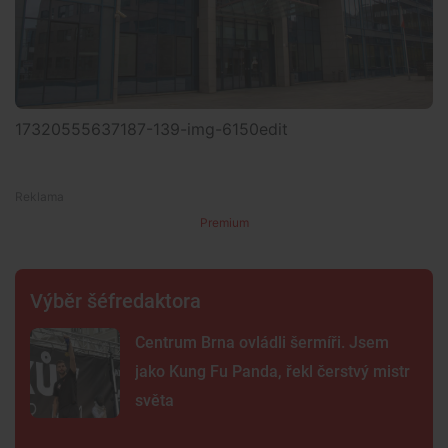
17320555637187-139-img-6150edit
Premium
Výběr šéfredaktora
Centrum Brna ovládli šermíři. Jsem
jako Kung Fu Panda, řekl čerstvý mistr
světa