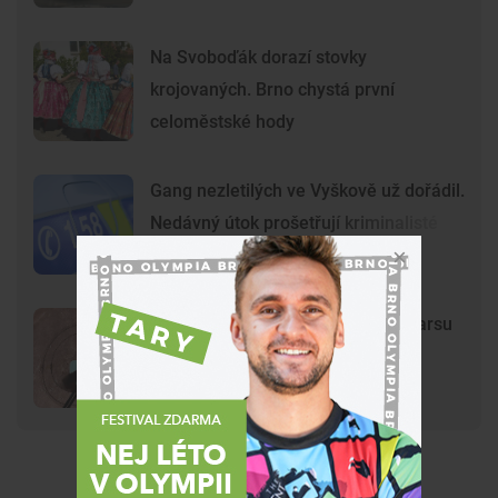
Na Svoboďák dorazí stovky
krojovaných. Brno chystá první
celoměstské hody
Gang nezletilých ve Vyškově už dořádil.
Nedávný útok prošetřují kriminalisté
Mladí vandalové poničili model Marsu
na Kraví hoře. Hvězdárna zařídila
náhradu