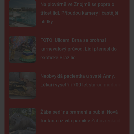
Na plovárně ve Znojmě se popralo
třicet lidí. Přibudou kamery i častější
hlídky
FOTO: Ulicemi Brna se prohnal
karnevalový průvod. Lidi přenesl do
exotické Brazílie
Neobvyklá pacientka u svaté Anny.
Lékaři vyšetřili 700 let starou madonu
Žába sedí na prameni a bublá. Nová
fontána oživila parčík v Žabovřeskách