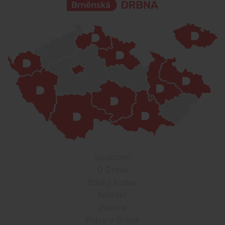
Soukromí
O Drbně
Etický kodex
Kontakt
Inzerce
Práce v Drbně