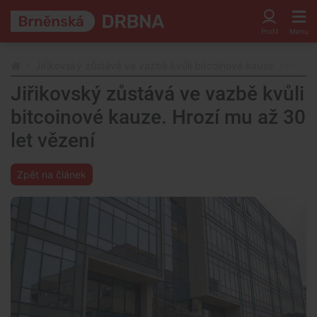
Jiřikovský zůstává ve vazbě kvůli bitcoinové kauze. Hrozí m
Jiřikovský zůstává ve vazbě kvůli
bitcoinové kauze. Hrozí mu až 30
let vězení
Zpět na článek