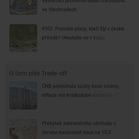
Výtvarníci proměnili deset trafostanic
ve Vinohradech
KVÍZ: Poznáte plazy, kteří žijí v české
přírodě? Otestujte se v kvízu
O čem píše Trade-off
ČNB ponechala sazby beze změny,
inflace má krátkodobě vzrůst ke 3 %
Přebytek zahraničního obchodu v
červnu meziročně klesl na 15,5