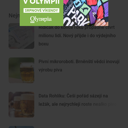
Nejnovější články
Řidičák do konce roku propadne čtvrt
milionu lidí. Nový přijde i do výdejního
boxu
Pivní mikroroboti. Brněnští vědci inovují
výrobu piva
Data Rohlíku: Češi pořád sázejí na
ležák, ale nejrychleji roste nealko pivo