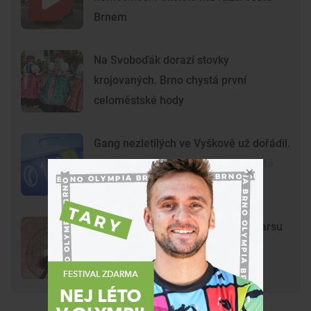
Brnem
Na Svoboďák dorazí stovky
krojovaných. Brno chystá první
celoměstské hody
Gang nezletilých ve Vyškově už dořádil.
Nedávný útok prošetřují kriminalisté
Mladí vandalové poničili model Marsu
na Kraví hoře. Hvězdárna zařídila
náhradu