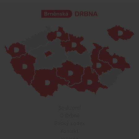
Soukromí
O Drbně
Etický kodex
Kontakt
Inzerce