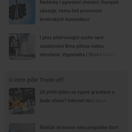
Nadávky i agresivní chování. Kampaň
ukazuje, čemu čelí pracovníci
brněnských komunikací
I přes přetrvávající sucho není
zásobování Brna pitnou vodou
ohrožené. Vypomáhá i Vírská nádrž
O čem píše Trade-off
Už příští týden se vypne gravitace a
bude chaos? Internet děsí hoax
Řidičák do konce roku propadne čtvrt