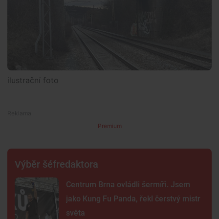
ilustrační foto
Premium
Výběr šéfredaktora
Centrum Brna ovládli šermíři. Jsem
jako Kung Fu Panda, řekl čerstvý mistr
světa