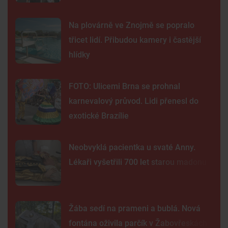
Na plovárně ve Znojmě se popralo
třicet lidí. Přibudou kamery i častější
hlídky
FOTO: Ulicemi Brna se prohnal
karnevalový průvod. Lidi přenesl do
exotické Brazílie
Neobvyklá pacientka u svaté Anny.
Lékaři vyšetřili 700 let starou madonu
Žába sedí na prameni a bublá. Nová
fontána oživila parčík v Žabovřeskách