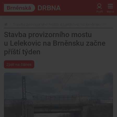
Stavba provizorního mostu u Lelekovic na Brněnsku začne př
Stavba provizorního mostu
u Lelekovic na Brněnsku začne
příští týden
Zpět na článek