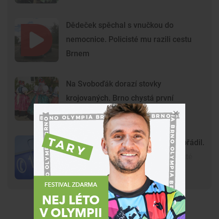
Dědeček spěchal s vnučkou do
nemocnice. Policisté mu razili cestu
Brnem
Na Svoboďák dorazí stovky
krojovaných. Brno chystá první
celoměstské hody
Gang nezletilých ve Vyškově už dořádil.
Nedávný útok prošetřují kriminalisté