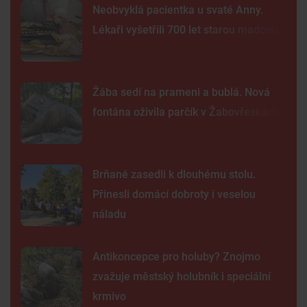
Neobvyklá pacientka u svaté Anny.
Lékaři vyšetřili 700 let starou madonu
Žába sedí na prameni a bublá. Nová
fontána oživila parčík v Žabovřeskách
Brňané zasedli k dlouhému stolu.
Přinesli domácí dobroty i veselou
náladu
Antikoncepce pro holuby? Znojmo
zvažuje městský holubník i speciální
krmivo