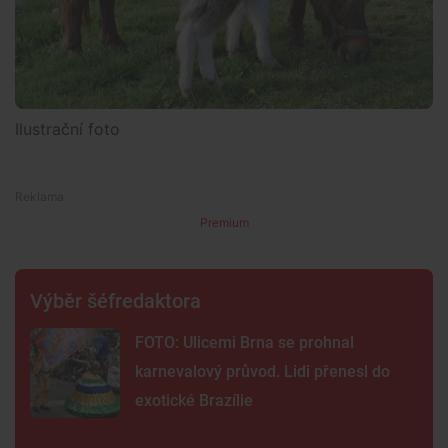
Ilustrační foto
Premium
Výběr šéfredaktora
FOTO: Ulicemi Brna se prohnal
karnevalový průvod. Lidi přenesl do
exotické Brazílie