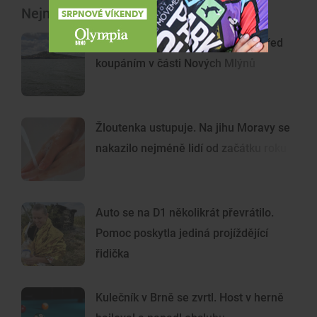
Nejnovější články
Pozor na sinice. Hygienici varují před
koupáním v části Nových Mlýnů
Žloutenka ustupuje. Na jihu Moravy se
nakazilo nejméně lidí od začátku roku
Auto se na D1 několikrát převrátilo.
Pomoc poskytla jediná projíždějící
řidička
Kulečník v Brně se zvrtl. Host v herně