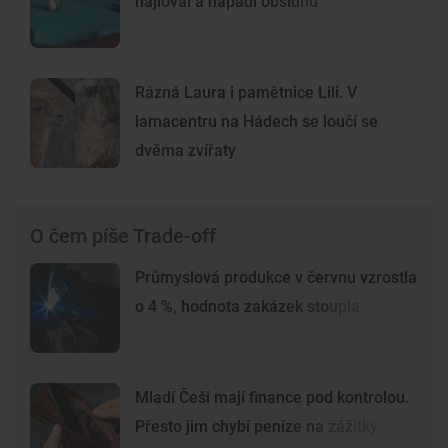
hajloval a napadl obsluhu
Rázná Laura i pamětnice Lili. V
lamacentru na Hádech se loučí se
dvěma zvířaty
O čem píše Trade-off
Průmyslová produkce v červnu vzrostla
o 4 %, hodnota zakázek stoupla
Mladí Češi mají finance pod kontrolou.
Přesto jim chybí peníze na zážitky