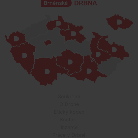
Soukromí
O Drbně
Etický kodex
Kontakt
Inzerce
Práce v Drbně