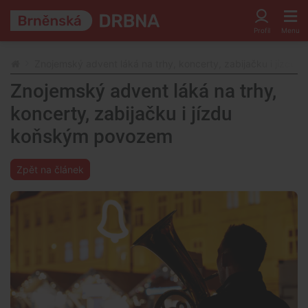
Znojemský advent láká na trhy, koncerty, zabijačku i jízd
Znojemský advent láká na trhy,
koncerty, zabijačku i jízdu
koňským povozem
Zpět na článek