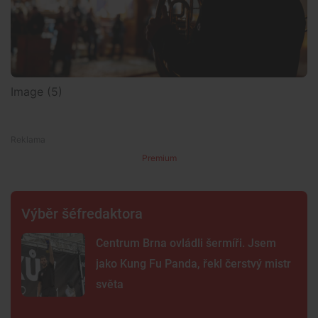
Image (5)
Premium
Výběr šéfredaktora
Centrum Brna ovládli šermíři. Jsem
jako Kung Fu Panda, řekl čerstvý mistr
světa