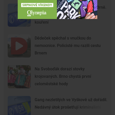
Krvavý útok na hlavním nádraží v Brně.
Agresoři zbili ostrahu kvůli zákazu
kouření
Dědeček spěchal s vnučkou do
nemocnice. Policisté mu razili cestu
Brnem
Na Svoboďák dorazí stovky
krojovaných. Brno chystá první
celoměstské hody
Gang nezletilých ve Vyškově už dořádil.
Nedávný útok prošetřují kriminalisté