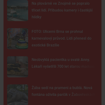
Na plovárně ve Znojmě se popralo
třicet lidí. Přibudou kamery i častější
hlídky
FOTO: Ulicemi Brna se prohnal
karnevalový průvod. Lidi přenesl do
exotické Brazílie
Neobvyklá pacientka u svaté Anny.
Lékaři vyšetřili 700 let starou madonu
Žába sedí na prameni a bublá. Nová
fontána oživila parčík v Žabovřeskách