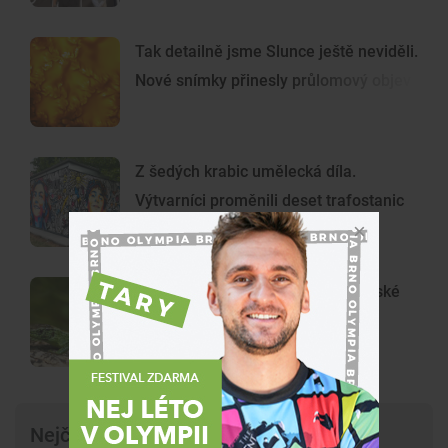
Tak detailně jsme Slunce ještě neviděli.
Nové snímky přinesly průlomový objev
Z šedých krabic umělecká díla.
Výtvarníci proměnili deset trafostanic
ve Vinohradech
KVÍZ: Poznáte plazy, kteří žijí v české
přírodě? Otestujte se v kvízu
Nejčtenější články