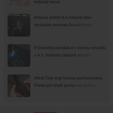
miliardy korun
Británie přidělí 8,4 miliardy liber
výrobcům ponorek Dreadnought
Průmyslová produkce v červnu vzrostla
o 4 %, hodnota zakázek stoupla
Mladí Češi mají finance pod kontrolou.
Přesto jim chybí peníze na zážitky