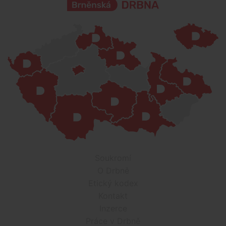
Soukromí
O Drbně
Etický kodex
Kontakt
Inzerce
Práce v Drbně