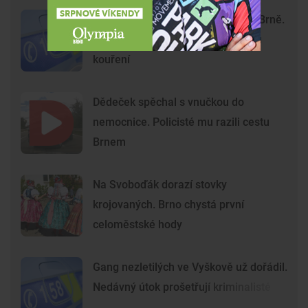
Krvavý útok na hlavním nádraží v Brně.
Agresoři zbili ostrahu kvůli zákazu
kouření
Dědeček spěchal s vnučkou do
nemocnice. Policisté mu razili cestu
Brnem
Na Svoboďák dorazí stovky
krojovaných. Brno chystá první
celoměstské hody
Gang nezletilých ve Vyškově už dořádil.
Nedávný útok prošetřují kriminalisté