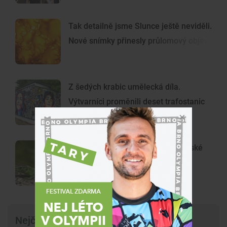
Tak detailně jsme Slunce ještě neviděli.
Nové snímky přinesly průlomový objev
Z šedých krabic umělecká díla.
Výtvarníci proměnili deset trafostanic
ve Vinohradech
KVÍZ: Poznáte plazy, kteří žijí v české
přírodě? Otestujte se v kvízu
Nejčtenější články