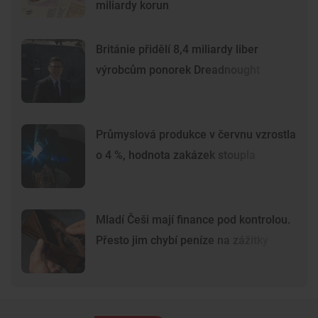
miliardy korun
Británie přidělí 8,4 miliardy liber
výrobcům ponorek Dreadnought
Průmyslová produkce v červnu vzrostla
o 4 %, hodnota zakázek stoupla
Mladí Češi mají finance pod kontrolou.
Přesto jim chybí peníze na zážitky