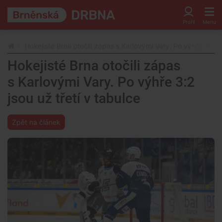
Hokejisté Brna otočili zápas s Karlovými Vary. Po výhře 3:2 js
Hokejisté Brna otočili zápas
s Karlovými Vary. Po výhře 3:2
jsou už třetí v tabulce
Zpět na článek