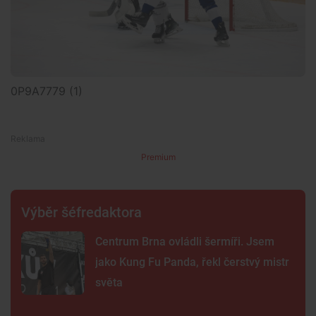
0P9A7779 (1)
Premium
Výběr šéfredaktora
Centrum Brna ovládli šermíři. Jsem
jako Kung Fu Panda, řekl čerstvý mistr
světa