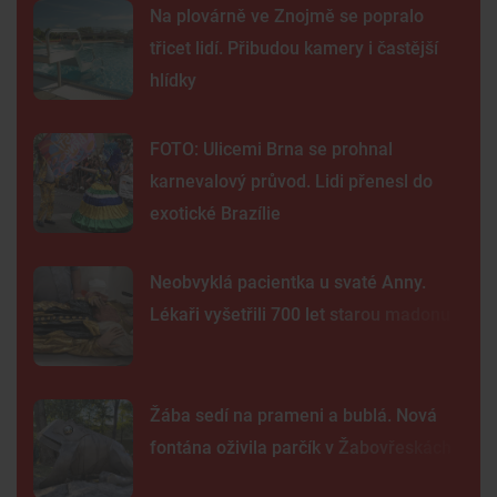
Na plovárně ve Znojmě se popralo
třicet lidí. Přibudou kamery i častější
hlídky
FOTO: Ulicemi Brna se prohnal
karnevalový průvod. Lidi přenesl do
exotické Brazílie
Neobvyklá pacientka u svaté Anny.
Lékaři vyšetřili 700 let starou madonu
Žába sedí na prameni a bublá. Nová
fontána oživila parčík v Žabovřeskách