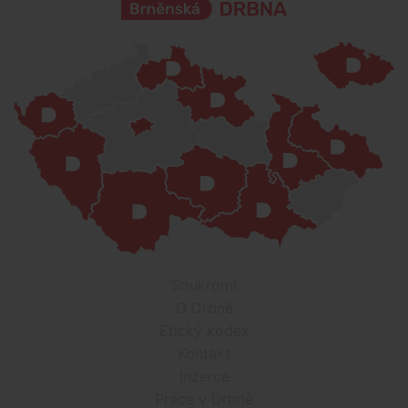
Soukromí
O Drbně
Etický kodex
Kontakt
Inzerce
Práce v Drbně