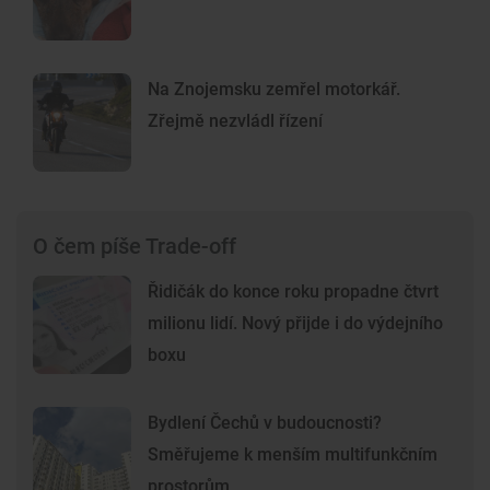
Na Znojemsku zemřel motorkář.
Zřejmě nezvládl řízení
O čem píše Trade-off
Řidičák do konce roku propadne čtvrt
milionu lidí. Nový přijde i do výdejního
boxu
Bydlení Čechů v budoucnosti?
Směřujeme k menším multifunkčním
prostorům