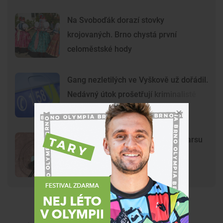
Na Svoboďák dorazí stovky
krojovaných. Brno chystá první
celoměstské hody
Gang nezletilých ve Vyškově už dořádil.
Nedávný útok prošetřují kriminalisté
Mladí vandalové poničili model Marsu
na Kraví hoře. Hvězdárna zařídila
náhradu