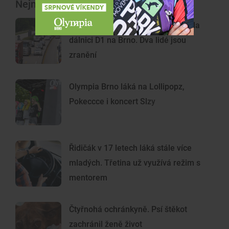
Nejnovější články
Nehoda dodávky a kamionu zavřela
dálnici D1 na Brno. Dva lidé jsou
zranění
Olympia Brno láká na Lollipopz,
Pokeccce i koncert Slzy
Řidičák v 17 letech láká stále více
mladých. Třetina už využívá režim s
mentorem
Čtyřnohá ochránkyně. Psí štěkot
zachránil ženě život