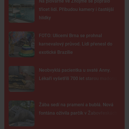
Na plovárně ve Znojmě se popralo
třicet lidí. Přibudou kamery i častější
hlídky
FOTO: Ulicemi Brna se prohnal
karnevalový průvod. Lidi přenesl do
exotické Brazílie
Neobvyklá pacientka u svaté Anny.
Lékaři vyšetřili 700 let starou madonu
Žába sedí na prameni a bublá. Nová
fontána oživila parčík v Žabovřeskách