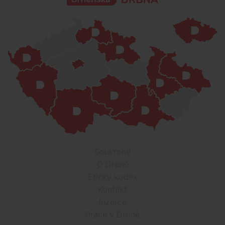
Soukromí
O Drbně
Etický kodex
Kontakt
Inzerce
Práce v Drbně