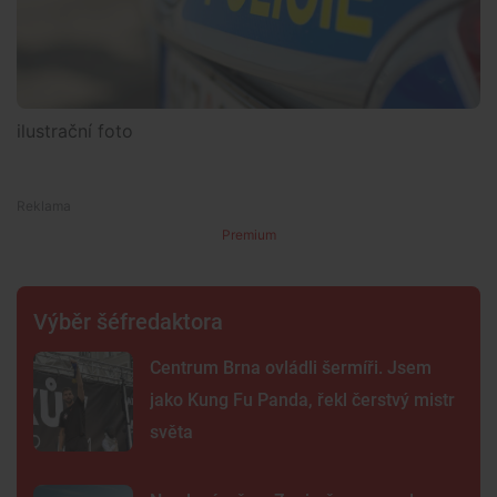
ilustrační foto
Premium
Výběr šéfredaktora
Centrum Brna ovládli šermíři. Jsem
jako Kung Fu Panda, řekl čerstvý mistr
světa