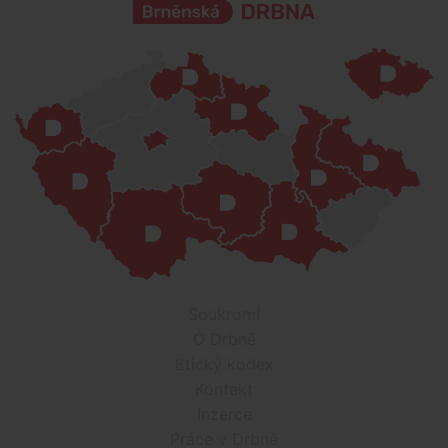
Soukromí
O Drbně
Etický kodex
Kontakt
Inzerce
Práce v Drbně