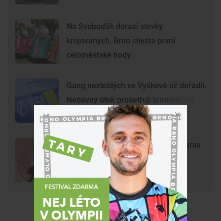
Na Svoboďák dorazí stovky
krojovaných. Brno chystá první
celoměstské hody
Gang nezletilých ve Vyškově už dořádil.
Nedávný útok prošetřují kriminalisté
Mladí vandalové poničili model Marsu
na Kraví hoře. Hvězdárna zařídila
náhradu