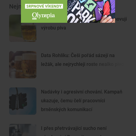
Nejnovější články
Pivní mikroroboti. Brněnští vědci inovují
výrobu piva
Data Rohlíku: Češi pořád sázejí na
ležák, ale nejrychleji roste nealko pivo
Nadávky i agresivní chování. Kampaň
ukazuje, čemu čelí pracovníci
brněnských komunikací
I přes přetrvávající sucho není