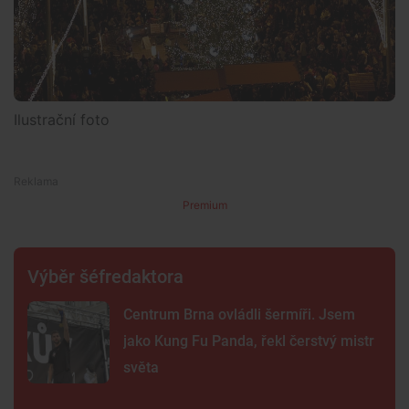
Ilustrační foto
Premium
Výběr šéfredaktora
Centrum Brna ovládli šermíři. Jsem
jako Kung Fu Panda, řekl čerstvý mistr
světa