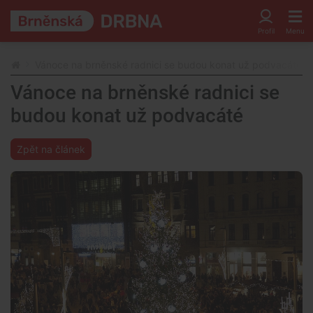
Vánoce na brněnské radnici se budou konat už podvacáté
Vánoce na brněnské radnici se
budou konat už podvacáté
Zpět na článek