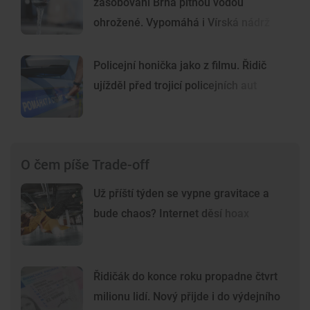
zásobování Brna pitnou vodou
ohrožené. Vypomáhá i Vírská nádrž
Policejní honička jako z filmu. Řidič
ujížděl před trojicí policejních aut
O čem píše Trade-off
Už příští týden se vypne gravitace a
bude chaos? Internet děsí hoax
Řidičák do konce roku propadne čtvrt
milionu lidí. Nový přijde i do výdejního