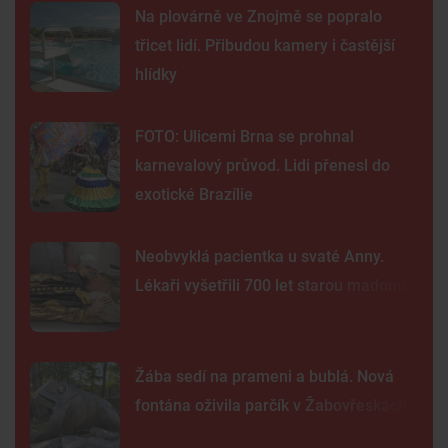
Na plovárně ve Znojmě se popralo
třicet lidí. Přibudou kamery i častější
hlídky
FOTO: Ulicemi Brna se prohnal
karnevalový průvod. Lidi přenesl do
exotické Brazílie
Neobvyklá pacientka u svaté Anny.
Lékaři vyšetřili 700 let starou madonu
Žába sedí na prameni a bublá. Nová
fontána oživila parčík v Žabovřeskách