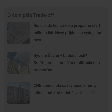
O čem píše Trade-off
Řidičák do konce roku propadne čtvrt
milionu lidí. Nový přijde i do výdejního
boxu
Bydlení Čechů v budoucnosti?
Směřujeme k menším multifunkčním
prostorům
ČNB ponechala sazby beze změny,
inflace má krátkodobě vzrůst ke 3 %