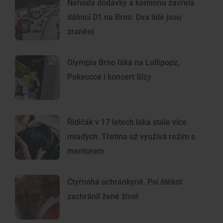
Nehoda dodávky a kamionu zavřela
dálnici D1 na Brno. Dva lidé jsou
zranění
Olympia Brno láká na Lollipopz,
Pokeccce i koncert Slzy
Řidičák v 17 letech láká stále více
mladých. Třetina už využívá režim s
mentorem
Čtyřnohá ochránkyně. Psí štěkot
zachránil ženě život