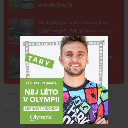
exotické Brazílie
Neobvyklá pacientka u svaté Anny.
Lékaři vyšetřili 700 let starou madonu
Žába sedí na prameni a bublá. Nová
fontána oživila parčík v Žabovřeskách
Premium
Premium