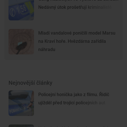
Nedávný útok prošetřují kriminalisté
Mladí vandalové poničili model Marsu
na Kraví hoře. Hvězdárna zařídila
náhradu
Nejnovější články
Policejní honička jako z filmu. Řidič
ujížděl před trojicí policejních aut