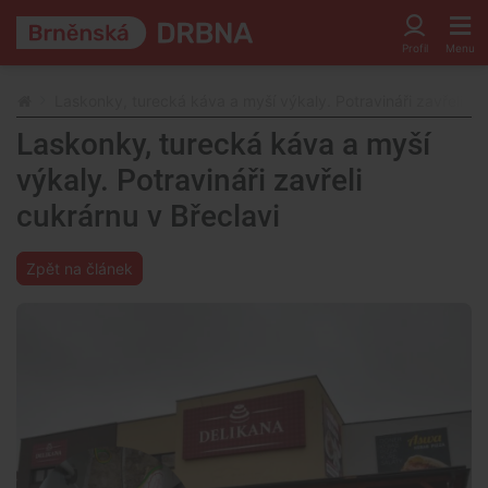
Laskonky, turecká káva a myší výkaly. Potravináři zavřeli cu
Laskonky, turecká káva a myší
výkaly. Potravináři zavřeli
cukrárnu v Břeclavi
Zpět na článek