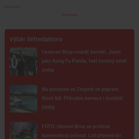
Premium
Výběr šéfredaktora
Centrum Brna ovládli šermíři. Jsem
jako Kung Fu Panda, řekl čerstvý mistr
světa
Na plovárně ve Znojmě se popralo
třicet lidí. Přibudou kamery i častější
hlídky
FOTO: Ulicemi Brna se prohnal
karnevalový průvod. Lidi přenesl do