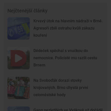
Nejčtenější články
Krvavý útok na hlavním nádraží v Brně.
Agresoři zbili ostrahu kvůli zákazu
kouření
Dědeček spěchal s vnučkou do
nemocnice. Policisté mu razili cestu
Brnem
Na Svoboďák dorazí stovky
krojovaných. Brno chystá první
celoměstské hody
Gang nezletilých ve Vyškově už dořádil.