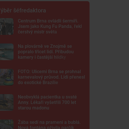
ýběr šéfredaktora
Centrum Brna ovládli šermíři.
Jsem jako Kung Fu Panda, řekl
čerstvý mistr světa
Na plovárně ve Znojmě se
popralo třicet lidí. Přibudou
kamery i častější hlídky
FOTO: Ulicemi Brna se prohnal
karnevalový průvod. Lidi přenesl
do exotické Brazílie
Neobvyklá pacientka u svaté
Anny. Lékaři vyšetřili 700 let
starou madonu
Žába sedí na prameni a bublá.
Nová fontána oživila parčík