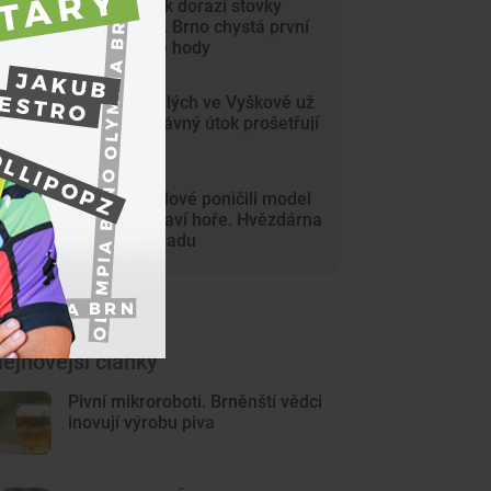
Na Svoboďák dorazí stovky
krojovaných. Brno chystá první
celoměstské hody
Gang nezletilých ve Vyškově už
dořádil. Nedávný útok prošetřují
kriminalisté
Mladí vandalové poničili model
Marsu na Kraví hoře. Hvězdárna
zařídila náhradu
ejnovější články
Pivní mikroroboti. Brněnští vědci
inovují výrobu piva