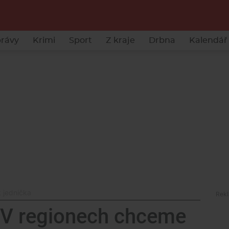
rávy
Krimi
Sport
Z kraje
Drbna
Kalendář 
 jednička
 V regionech chceme