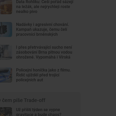
Data Rohlíku: Češi pořád sázejí
na ležák, ale nejrychleji roste
nealko pivo
Nadávky i agresivní chování.
Kampaň ukazuje, čemu čelí
pracovníci brněnských
komunikací
I přes přetrvávající sucho není
zásobování Brna pitnou vodou
ohrožené. Vypomáhá i Vírská
nádrž
Policejní honička jako z filmu.
Řidič ujížděl před trojicí
policejních aut
 čem píše Trade-off
Už příští týden se vypne
gravitace a bude chaos?