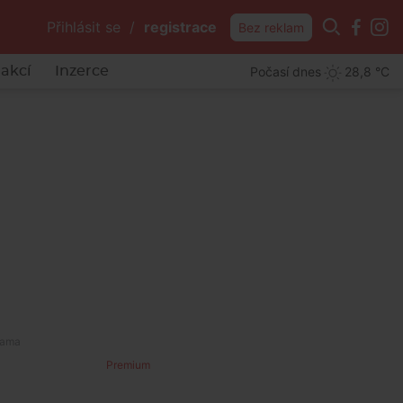
Přihlásit se
/
registrace
Bez reklam
Počasí dnes
28,8 °C
akcí
Inzerce
Premium