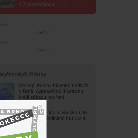
v Žabovřeskách
Premium
Premium
ejčtenější články
Krvavý útok na hlavním nádraží
v Brně. Agresoři zbili ostrahu
kvůli zákazu kouření
Dědeček spěchal s vnučkou do
nemocnice. Policisté mu razili
cestu Brnem