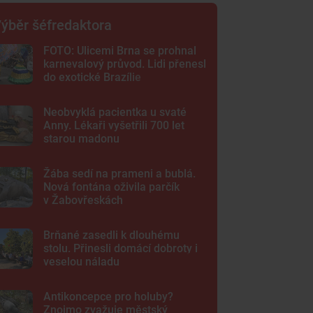
ýběr šéfredaktora
FOTO: Ulicemi Brna se prohnal
karnevalový průvod. Lidi přenesl
do exotické Brazílie
Neobvyklá pacientka u svaté
Anny. Lékaři vyšetřili 700 let
starou madonu
Žába sedí na prameni a bublá.
Nová fontána oživila parčík
v Žabovřeskách
Brňané zasedli k dlouhému
stolu. Přinesli domácí dobroty i
veselou náladu
Antikoncepce pro holuby?
Znojmo zvažuje městský