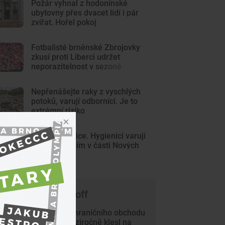
Požár vyhnal z hodonínské
ubytovny přes dvacet lidí i pár
zvířat. Hořel pokoj
Fotbalisté brněnské Zbrojovky
zkusí proti Liberci udržet
neporazitelnost v sezoně
Nepřenášejte raky z vyschlých
potoků, varují odborníci. Je to
extrémní riziko
Pozor na sinice. Hygienici varují
před koupáním v části Nových
Mlýnů
 čem píše Trade-off
Přebytek zahraničního obchodu
v červnu meziročně klesl na