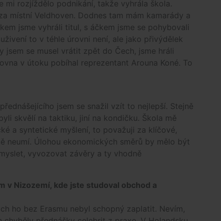
mi rozjíždělo podnikání, takže vyhrála škola.
át za místní Veldhoven. Dodnes tam mám kamarády a
čkem jsme vyhráli titul, s áčkem jsme se pohybovali
uživení to v téhle úrovni není, ale jako přivýdělek
y jsem se musel vrátit zpět do Čech, jsme hráli
ovna v útoku pobíhal reprezentant Arouna Koné. To
ednášejícího jsem se snažil vzít to nejlepší. Stejně
byli skvělí na taktiku, jiní na kondičku. Škola mě
ké a syntetické myšlení, to považuji za klíčové,
ště neumí. Úlohou ekonomických směrů by mělo být
 myslet, vyvozovat závěry a ty vhodně
m v Nizozemí, kde jste studoval obchod a
bych ho bez Erasmu nebyl schopný zaplatit. Nevím,
ích chyběly přednášky celebrit z praxe. V Holandsku