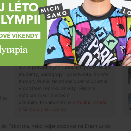
em si z makroekonomie zasloužil jinou známku.
, že si jdou zkoušku jen zkusit. Na to jsem neměl čas.
al jsem, podnikal a do toho se nám narodil syn.
áce, do tří do rána jsem se učil a ráno v šest zase
ohl sport.
gu
Rozhovor vznikl pro Univerzitní časopis
JOURNAL
, který přináší novinky,
rozhovory a reportáže ze všech fakult
ost
JU. V pravidelných rubrikách představuje
studenty, pedagogy i absolventy. Porota
Komory Public Relations ocenila Journal
v desátém ročníku ankety "Firemní
médium roku" čestným
i to
uznáním. Prohlédněte si
aktuální i starší
čísla časopisu Journal
.
o do Táborska, nebo odjet studovat na Erasmus do