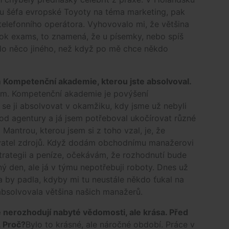
ku šéfa evropské Toyoty na téma marketing, pak
 telefonního operátora. Vyhovovalo mi, že většina
k exams, to znamená, že u písemky, nebo spíš
ylo něco jiného, než když po mě chce někdo
 Kompetenční akademie, kterou jste absolvoval.
m. Kompetenční akademie je povýšení
e ji absolvovat v okamžiku, kdy jsme už nebyli
 od agentury a já jsem potřeboval ukočírovat různé
. Mantrou, kterou jsem si z toho vzal, je, že
avatel zdrojů. Když dodám obchodnímu manažerovi
trategii a peníze, očekávám, že rozhodnutí bude
ný den, ale já v týmu nepotřebuji roboty. Dnes už
 by padla, kdyby mi tu neustále někdo ťukal na
bsolvovala většina našich manažerů.
e nerozhodují nabyté vědomosti, ale krása. Před
. Proč?
Bylo to krásné, ale náročné období. Práce v