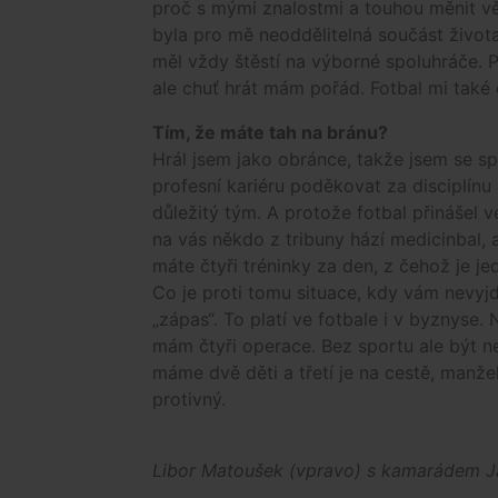
proč s mými znalostmi a touhou měnit věc
byla pro mě neoddělitelná součást života.
měl vždy štěstí na výborné spoluhráče. Př
ale chuť hrát mám pořád. Fotbal mi také
Tím, že máte tah na bránu?
Hrál jsem jako obránce, takže jsem se sp
profesní kariéru poděkovat za disciplínu
důležitý tým. A protože fotbal přinášel v
na vás někdo z tribuny hází medicinbal, 
máte čtyři tréninky za den, z čehož je j
Co je proti tomu situace, kdy vám nevyjde
„zápas“. To platí ve fotbale i v byznyse. 
mám čtyři operace. Bez sportu ale být ne
máme dvě děti a třetí je na cestě, manže
protivný.
Libor Matoušek (vpravo) s kamarádem J