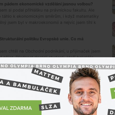
 tím pádem ekonomické vzdělání jasnou volbou?
sem si podal přihlášku na právnickou fakultu. Ale
 to táhlo k ekonomickým směrům, i když matematiky
ilný jsem byl v makroekonomii a nejvíc jsem tíhl k
 Strukturální politiku Evropské unie. Co má
sem chtěl na Obchodní podnikání, u přijímaček jsem
přijat. Přednost dostali studenti, kteří bakaláře
 jsem bakalářský stupeň vystudoval na VŠTE. Byl
 že se alespoň trochu seznámím s Evropskou unií.
í z oblasti práva, například o ochraně vody a
 jsem vlastně dělal na čistě podnikatelské téma.
á zanedlouho poté vznikla.
O
rotivný, protože jsem měl problém s doslovným
sím, dávám to najevo. Proto můj diplom nemá