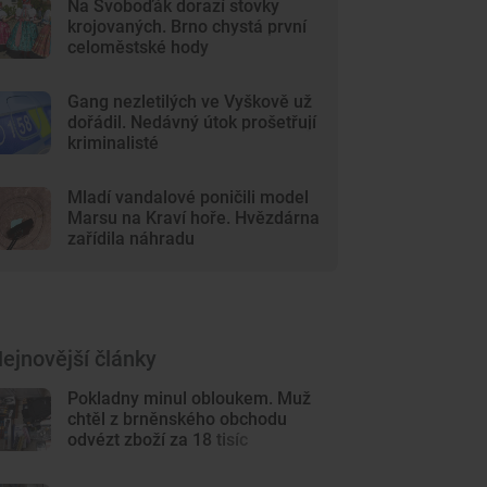
Na Svoboďák dorazí stovky
krojovaných. Brno chystá první
celoměstské hody
Gang nezletilých ve Vyškově už
dořádil. Nedávný útok prošetřují
kriminalisté
Mladí vandalové poničili model
Marsu na Kraví hoře. Hvězdárna
zařídila náhradu
ejnovější články
Pokladny minul obloukem. Muž
chtěl z brněnského obchodu
odvézt zboží za 18 tisíc