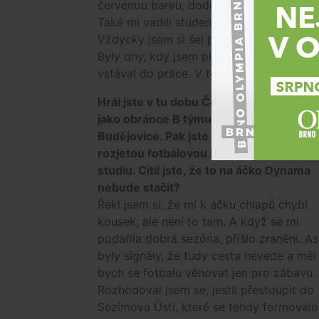
červenou barvu, dodnes si myslím, že js
Také mi vadili studenti, kteří zdržují tím
Vždycky jsem si šel pro jedničku. Studov
Byly dny, kdy jsem přišel večer domů z pr
vstával do práce. V tom mi asi také pom
Hrál jste v tu dobu Českou fotbalovou li
jako obránce B týmu Dynama České
Budějovice. Pak jste ale před slušně
rozjetou fotbalovou kariérou dal předn
studiu. Cítil jste, že to na áčko Dynama
nebude stačit?
Řekl jsem si, že mi k áčku chlapů chybí
kousek, ale není to tam. A když se mi
podařila dobrá sezóna, přišlo zranění. As
byly signály, že tudy cesta nevede a měl
bych se fotbalu věnovat jen pro zábavu.
Rozhodoval jsem se, jestli přestoupit do
Sezimova Ústí, které se tehdy formoval