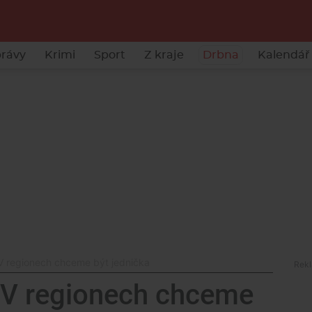
rávy
Krimi
Sport
Z kraje
Drbna
Kalendář 
V regionech chceme být jednička
 V regionech chceme