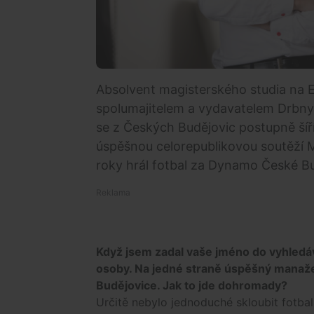
Absolvent magisterského studia na 
spolumajitelem a vydavatelem Drbny,
se z Českých Budějovic postupně šíří
úspěšnou celorepublikovou soutěží M
roky hrál fotbal za Dynamo České Bud
Když jsem zadal vaše jméno do vyhledáva
osoby. Na jedné straně úspěšný manaže
Budějovice. Jak to jde dohromady?
Určitě nebylo jednoduché skloubit fotbal