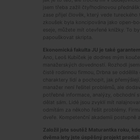
jsem třeba zažil čtyřhodinovou přednáš
zase přijel člověk, který vede tureckého
zkoušek byla koncipována jako open-boo
eseje, můžete mít otevřené knížky. To b
papouškovat skripta.
Ekonomická fakulta JU je také garantem
Ano, Leoš Kubíček je dodnes mým kouče
manažerských dovedností. Rozhodl jsem s
čistě rodinnou firmou, Drbna se oddělila
charaktery lidí a pochopit, jak přemýšlejí
manažer není řešitel problémů, ale dod
potřebné informace, analýzy, obchodní s
dělat sám. Lidé jsou zvyklí mít nalajnova
odmítám za někoho řešit problémy. Firma
dveře. Kompetenční akademii postupně a
Založil jste soutěž Maturantka roku, kd
dvěma lety jste úspěšný projekt prodali