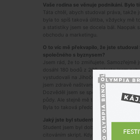
Vaše rodina se věnuje podnikání. Bylo
Táta chtěl, abych studoval práva, takže j
byla to spíš taková úlitba, vždycky mě
a statistiky jsem se docela bál. Naopak s
obchodu a marketingu.
O to víc mě překvapilo, že jste studoval
společného s byznysem?
Jsem rád, že to zmiňujete. Samozřejmě j
dosáhl 180 bodů z 200, přesto jsem nebyl 
vystudovali na Jihočeské univerzitě. Já
jsem zdravě naštvaný, ale říkal jsem si,
Dozvěděl jsem se spoustu zajímavých věc
půdy. Ale stejně mě to mrzelo a diplomku
Byla to taková předchůdkyně Drbny, kter
Jaký jste byl student?
Student jsem byl dobrý, ale někdy asi p
citováním skript. Když s něčím nesouhla