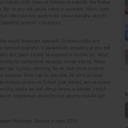
i trávím tolik času ve fotbalové kabině. Ale fotbal
 Byl to pro mě jakýsi ventil a uvolnění. Navíc jsem
ed několika lety jsem kvůli zdraví kariéru ukončil,
 částečně pomohl v byznysu.
íše snažil brankám zabránit. Fotbalu můžu pro
 a týmové hráčství. V jakémkoliv projektu je pro mě
elký dril, jsem zvyklý skousnout o trochu víc. Když
abyste ho zpracovali na prsa, zocelí vás to. Nebo
eden tak fyzicky náročný, že se vám chce zvracet.
 obchod. Štve vás to, ale víte, že zítra je nový
Na druhou stranu mi fotbal vzal zdraví, jen na koleni
můžu, takže se teď věnuji tenisu a běhání. I když
N
lka to respektuje, protože bez sportu dokáži být
anem Pintérem. Snímek z roku 2012.