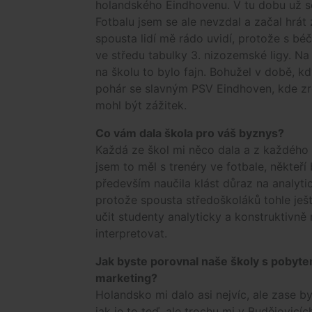
holandského Eindhovenu. V tu dobu už se 
Fotbalu jsem se ale nevzdal a začal hr
spousta lidí mě rádo uvidí, protože s bé
ve středu tabulky 3. nizozemské ligy. Na 
na školu to bylo fajn. Bohužel v době, kd
pohár se slavným PSV Eindhoven, kde zr
mohl být zážitek.
Co vám dala škola pro váš byznys?
Každá ze škol mi něco dala a z každého př
jsem to měl s trenéry ve fotbale, někteří 
především naučila klást důraz na analytic
protože spousta středoškoláků tohle je
učit studenty analyticky a konstruktivně
interpretovat.
Jak byste porovnal naše školy s pobyte
marketing?
Holandsko mi dalo asi nejvíc, ale zase 
jak je to teď, ale trochu mi v Budějovic