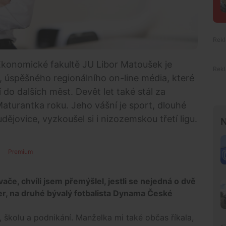
Ekonomické fakultě JU Libor Matoušek je
 úspěšného regionálního on-line média, které
 do dalších měst. Devět let také stál za
aturantka roku. Jeho vášní je sport, dlouhé
ějovice, vyzkoušel si i nizozemskou třetí ligu.
N
Premium
če, chvíli jsem přemýšlel, jestli se nejedná o dvě
r, na druhé bývalý fotbalista Dynama České
, školu a podnikání. Manželka mi také občas říkala,