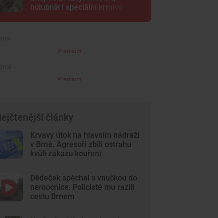
holubník i speciální krmivo
Premium
Premium
ejčtenější články
Krvavý útok na hlavním nádraží
v Brně. Agresoři zbili ostrahu
kvůli zákazu kouření
Dědeček spěchal s vnučkou do
nemocnice. Policisté mu razili
cestu Brnem