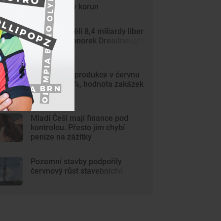
15,5 miliardy korun
Británie přidělí 8,4 miliardy liber
výrobcům ponorek Dreadnought
Průmyslová produkce v červnu
vzrostla o 4 %, hodnota zakázek
stoupla
Mladí Češi mají finance pod
kontrolou. Přesto jim chybí
peníze na zážitky
Pozemní stavby podpořily
červnový růst stavebnictví