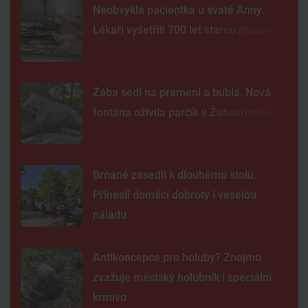
Neobvyklá pacientka u svaté Anny.
Lékaři vyšetřili 700 let starou madonu
Žába sedí na prameni a bublá. Nová
fontána oživila parčík v Žabovřeskách
Brňané zasedli k dlouhému stolu.
Přinesli domácí dobroty i veselou
náladu
Antikoncepce pro holuby? Znojmo
zvažuje městský holubník i speciální
krmivo