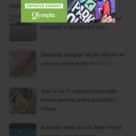
Nejnovější články
Pozor na sinice. Hygienici varují před
koupáním v části Nových Mlýnů
Žloutenka ustupuje. Na jihu Moravy se
nakazilo nejméně lidí od začátku roku
Auto se na D1 několikrát převrátilo.
Pomoc poskytla jediná projíždějící
řidička
Kulečník v Brně se zvrtl. Host v herně