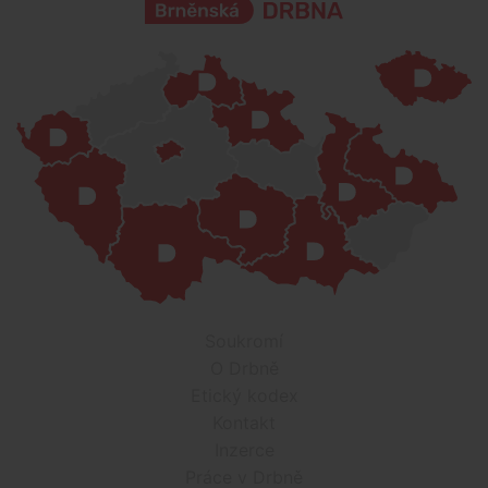
Soukromí
O Drbně
Etický kodex
Kontakt
Inzerce
Práce v Drbně