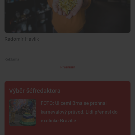
Radomír Havlík
Premium
Výběr šéfredaktora
FOTO: Ulicemi Brna se prohnal
karnevalový průvod. Lidi přenesl do
exotické Brazílie