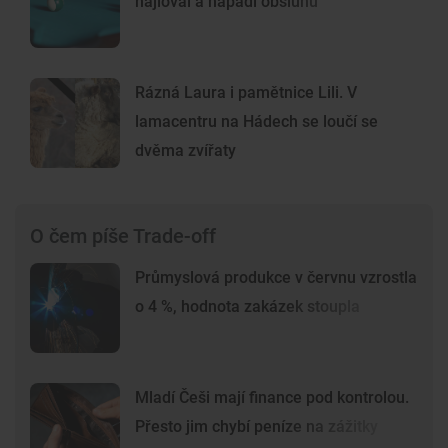
hajloval a napadl obsluhu
Rázná Laura i pamětnice Lili. V
lamacentru na Hádech se loučí se
dvěma zvířaty
O čem píše Trade-off
Průmyslová produkce v červnu vzrostla
o 4 %, hodnota zakázek stoupla
Mladí Češi mají finance pod kontrolou.
Přesto jim chybí peníze na zážitky