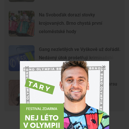
Na Svoboďák dorazí stovky
krojovaných. Brno chystá první
celoměstské hody
Gang nezletilých ve Vyškově už dořádil.
Nedávný útok prošetřují kriminalisté
Mladí vandalové poničili model Marsu
na Kraví hoře. Hvězdárna zařídila
náhradu