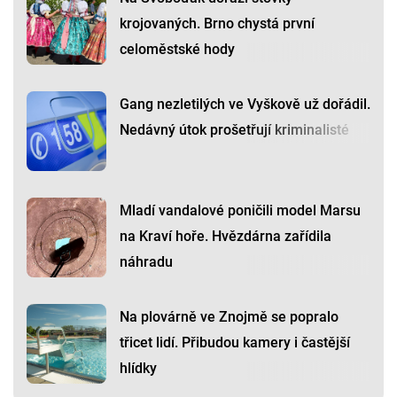
krojovaných. Brno chystá první
celoměstské hody
Gang nezletilých ve Vyškově už dořádil.
Nedávný útok prošetřují kriminalisté
Mladí vandalové poničili model Marsu
na Kraví hoře. Hvězdárna zařídila
náhradu
Na plovárně ve Znojmě se popralo
třicet lidí. Přibudou kamery i častější
hlídky