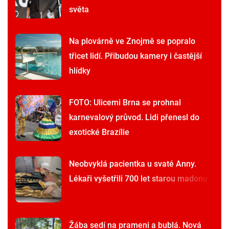
světa
Na plovárně ve Znojmě se popralo
třicet lidí. Přibudou kamery i častější
hlídky
FOTO: Ulicemi Brna se prohnal
karnevalový průvod. Lidi přenesl do
exotické Brazílie
Neobvyklá pacientka u svaté Anny.
Lékaři vyšetřili 700 let starou madonu
Žába sedí na prameni a bublá. Nová