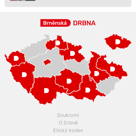
Soukromí
O Drbně
Etický kodex