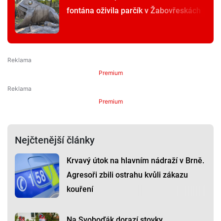
fontána oživila parčík v Žabovřeskách
Premium
Premium
Nejčtenější články
Krvavý útok na hlavním nádraží v Brně.
Agresoři zbili ostrahu kvůli zákazu
kouření
Na Svoboďák dorazí stovky