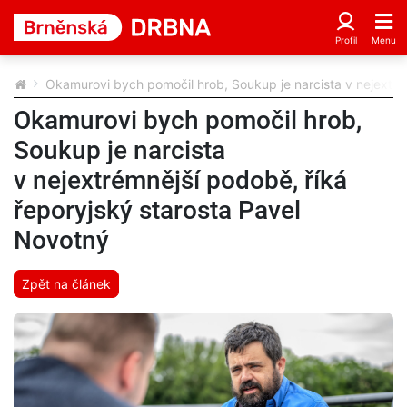
Okamurovi bych pomočil hrob, Soukup je narcista v nejextré
Okamurovi bych pomočil hrob,
Soukup je narcista
v nejextrémnější podobě, říká
řeporyjský starosta Pavel
Novotný
Zpět na článek