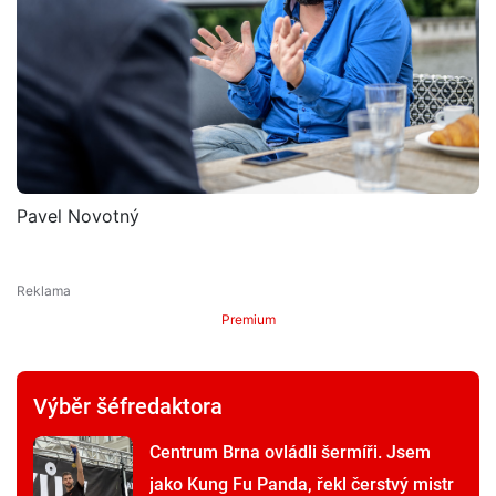
Pavel Novotný
Premium
Výběr šéfredaktora
Centrum Brna ovládli šermíři. Jsem
jako Kung Fu Panda, řekl čerstvý mistr