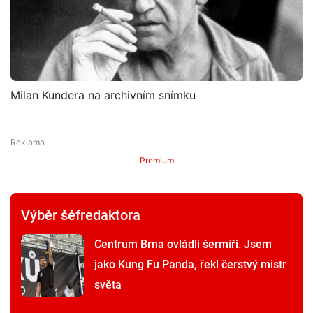
Milan Kundera na archivním snímku
Premium
Výběr šéfredaktora
Centrum Brna ovládli šermíři. Jsem
jako Kung Fu Panda, řekl čerstvý mistr
světa