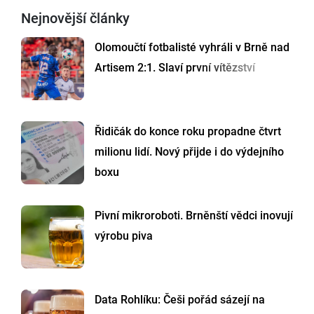
Nejnovější články
Olomoučtí fotbalisté vyhráli v Brně nad
Artisem 2:1. Slaví první vítězství
Řidičák do konce roku propadne čtvrt
milionu lidí. Nový přijde i do výdejního
boxu
Pivní mikroroboti. Brněnští vědci inovují
výrobu piva
Data Rohlíku: Češi pořád sázejí na