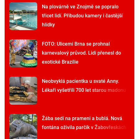
Na plovárně ve Znojmě se popralo
třicet lidí. Přibudou kamery i častější
hlídky
FOTO: Ulicemi Brna se prohnal
karnevalový průvod. Lidi přenesl do
exotické Brazílie
Neobvyklá pacientka u svaté Anny.
Lékaři vyšetřili 700 let starou madonu
Žába sedí na prameni a bublá. Nová
fontána oživila parčík v Žabovřeskách