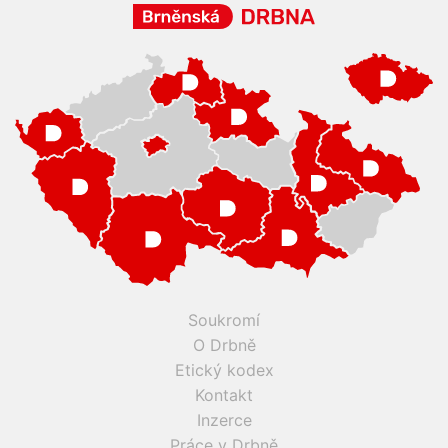
Soukromí
O Drbně
Etický kodex
Kontakt
Inzerce
Práce v Drbně