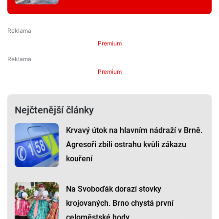
Premium
Premium
Nejčtenější články
Krvavý útok na hlavním nádraží v Brně.
Agresoři zbili ostrahu kvůli zákazu
kouření
Na Svoboďák dorazí stovky
krojovaných. Brno chystá první
celoměstské hody