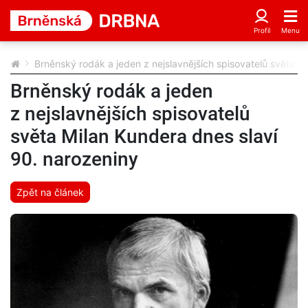
Brněnský rodák a jeden z nejslavnějších spisovatelů světa M
Brněnský rodák a jeden
z nejslavnějších spisovatelů
světa Milan Kundera dnes slaví
90. narozeniny
Zpět na článek