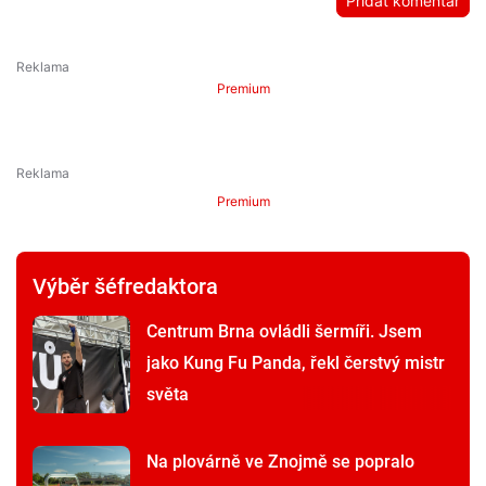
Přidat komentář
Premium
Premium
Výběr šéfredaktora
Centrum Brna ovládli šermíři. Jsem
jako Kung Fu Panda, řekl čerstvý mistr
světa
Na plovárně ve Znojmě se popralo