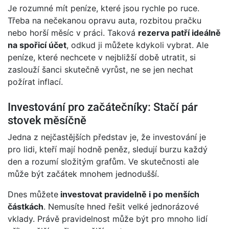
Je rozumné mít peníze, které jsou rychle po ruce.
Třeba na nečekanou opravu auta, rozbitou pračku
nebo horší měsíc v práci. Taková
rezerva patří ideálně
na spořicí účet
, odkud ji můžete kdykoli vybrat. Ale
peníze, které nechcete v nejbližší době utratit, si
zaslouží šanci skutečně vyrůst, ne se jen nechat
požírat inflací.
Investování pro začátečníky: Stačí pár
stovek měsíčně
Jedna z nejčastějších představ je, že investování je
pro lidi, kteří mají hodně peněz, sledují burzu každý
den a rozumí složitým grafům. Ve skutečnosti ale
může být začátek mnohem jednodušší.
Dnes můžete
investovat pravidelně i po menších
částkách
. Nemusíte hned řešit velké jednorázové
vklady. Právě pravidelnost může být pro mnoho lidí