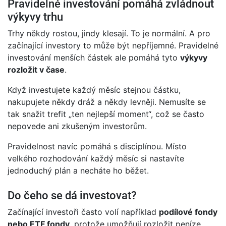
Pravidelné investování pomáhá zvládnout
výkyvy trhu
Trhy někdy rostou, jindy klesají. To je normální. A pro
začínající investory to může být nepříjemné. Pravidelné
investování menších částek ale pomáhá tyto
výkyvy
rozložit v čase
.
Když investujete každý měsíc stejnou částku,
nakupujete někdy dráž a někdy levněji. Nemusíte se
tak snažit trefit „ten nejlepší moment“, což se často
nepovede ani zkušeným investorům.
Pravidelnost navíc pomáhá s disciplínou. Místo
velkého rozhodování každý měsíc si nastavíte
jednoduchý plán a necháte ho běžet.
Do čeho se dá investovat?
Začínající investoři často volí například
podílové fondy
nebo ETF fondy
, protože umožňují rozložit peníze