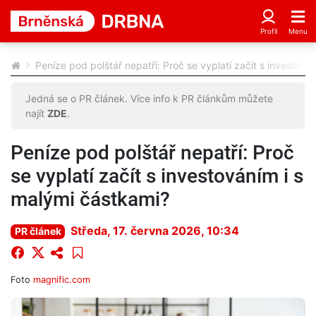
Peníze pod polštář nepatří: Proč se vyplatí začít s investová
Jedná se o PR článek. Více info k PR článkům můžete
najít
ZDE
.
Peníze pod polštář nepatří: Proč
se vyplatí začít s investováním i s
malými částkami?
Středa, 17. června 2026, 10:34
PR článek
Foto
magnific.com