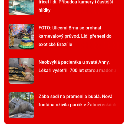
třicet lidí. Přibudou kamery i častější
hlídky
FOTO: Ulicemi Brna se prohnal
karnevalový průvod. Lidi přenesl do
exotické Brazílie
Neobvyklá pacientka u svaté Anny.
Lékaři vyšetřili 700 let starou madonu
Žába sedí na prameni a bublá. Nová
fontána oživila parčík v Žabovřeskách