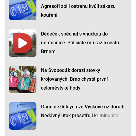
Agresoři zbili ostrahu kvůli zákazu
kouření
Dědeček spěchal s vnučkou do
nemocnice. Policisté mu razili cestu
Brnem
Na Svoboďák dorazí stovky
krojovaných. Brno chystá první
celoměstské hody
Gang nezletilých ve Vyškově už dořádil.
Nedávný útok prošetřují kriminalisté