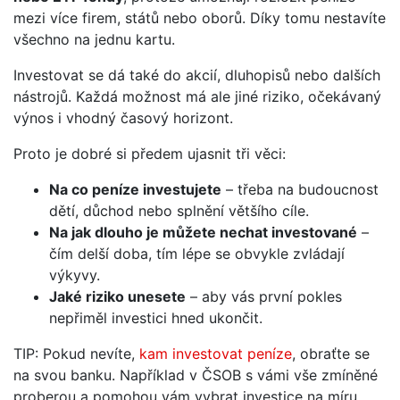
mezi více firem, států nebo oborů. Díky tomu nestavíte
všechno na jednu kartu.
Investovat se dá také do akcií, dluhopisů nebo dalších
nástrojů. Každá možnost má ale jiné riziko, očekávaný
výnos i vhodný časový horizont.
Proto je dobré si předem ujasnit tři věci:
Na co peníze investujete
– třeba na budoucnost
dětí, důchod nebo splnění většího cíle.
Na jak dlouho je můžete nechat investované
–
čím delší doba, tím lépe se obvykle zvládají
výkyvy.
Jaké riziko unesete
– aby vás první pokles
nepřiměl investici hned ukončit.
TIP: Pokud nevíte,
kam investovat peníze
, obraťte se
na svou banku. Například v ČSOB s vámi vše zmíněné
proberou a pomohou vám vybrat investice na míru.