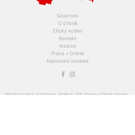
Soukromí
O Drbně
Etický kodex
Kontakt
Inzerce
Práce v Drbně
Nastavení cookies
Všechna práva vyhrazena, jakékoli užití obsahu včetné obsahu
a grafiky podléhá schválení provozovatelem serveru.
Drbna.cz využívá zpravodajství ČTK, jehož obsah je chráněn
autorským zákonem. Přepis, šíření či další zpřístupňování
tohoto obsahu či jeho částí veřejnosti, a to jakýmkoliv
způsobem, je bez předchozího souhlasu ČTK výslovně
zakázáno.