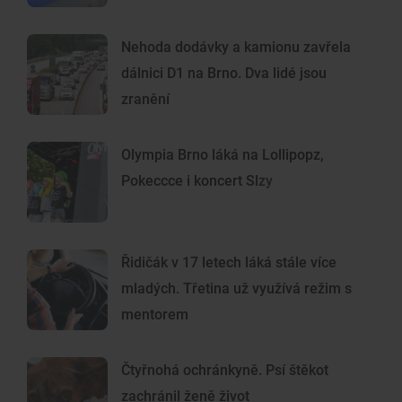
Nehoda dodávky a kamionu zavřela
dálnici D1 na Brno. Dva lidé jsou
zranění
Olympia Brno láká na Lollipopz,
Pokeccce i koncert Slzy
Řidičák v 17 letech láká stále více
mladých. Třetina už využívá režim s
mentorem
Čtyřnohá ochránkyně. Psí štěkot
zachránil ženě život