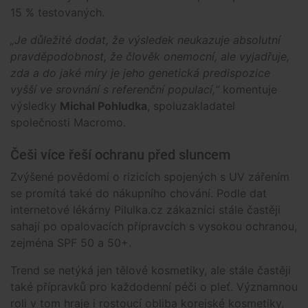
15 % testovaných.
„Je důležité dodat, že výsledek neukazuje absolutní
pravděpodobnost, že člověk onemocní, ale vyjadřuje,
zda a do jaké míry je jeho genetická predispozice
vyšší ve srovnání s referenční populací,“
komentuje
výsledky
Michal Pohludka
, spoluzakladatel
společnosti Macromo.
Češi více řeší ochranu před sluncem
Zvýšené povědomí o rizicích spojených s UV zářením
se promítá také do nákupního chování. Podle dat
internetové lékárny Pilulka.cz zákazníci stále častěji
sahají po opalovacích přípravcích s vysokou ochranou,
zejména SPF 50 a 50+.
Trend se netýká jen tělové kosmetiky, ale stále častěji
také přípravků pro každodenní péči o pleť. Významnou
roli v tom hraje i rostoucí obliba korejské kosmetiky,