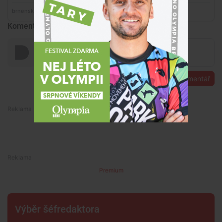
Komentáře
Přidat komentář
Premium
Premium
Výběr šéfredaktora