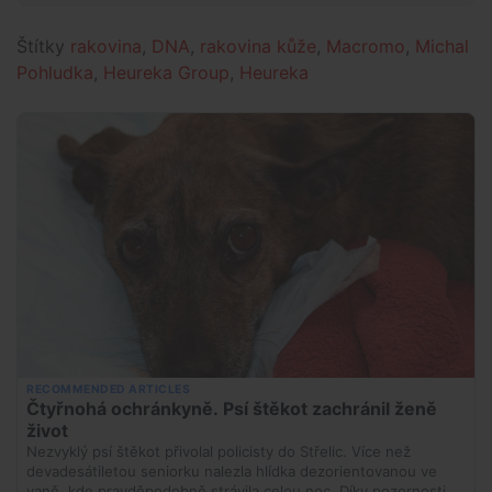
Štítky
rakovina
,
DNA
,
rakovina kůže
,
Macromo
,
Michal
Pohludka
,
Heureka Group
,
Heureka