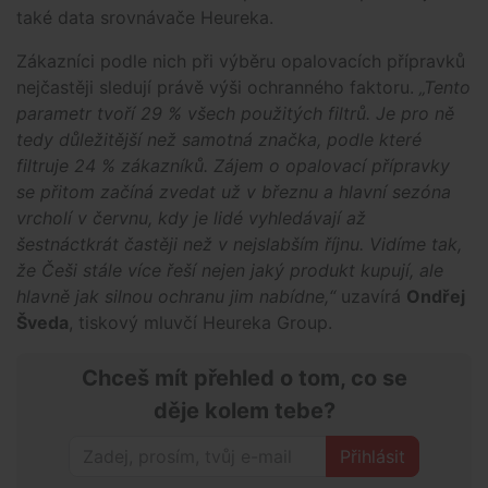
také data srovnávače Heureka.
Zákazníci podle nich při výběru opalovacích přípravků
nejčastěji sledují právě výši ochranného faktoru.
„Tento
parametr tvoří 29 % všech použitých filtrů. Je pro ně
tedy důležitější než samotná značka, podle které
filtruje 24 % zákazníků. Zájem o opalovací přípravky
se přitom začíná zvedat už v březnu a hlavní sezóna
vrcholí v červnu, kdy je lidé vyhledávají až
šestnáctkrát častěji než v nejslabším říjnu. Vidíme tak,
že Češi stále více řeší nejen jaký produkt kupují, ale
hlavně jak silnou ochranu jim nabídne,“
uzavírá
Ondřej
Šveda
, tiskový mluvčí Heureka Group.
Chceš mít přehled o tom, co se
děje kolem tebe?
Přihlásit