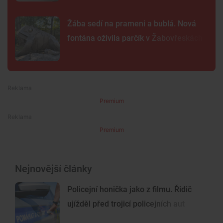
Žába sedí na prameni a bublá. Nová
fontána oživila parčík v Žabovřeskách
Premium
Premium
Nejnovější články
Policejní honička jako z filmu. Řidič
ujížděl před trojicí policejních aut