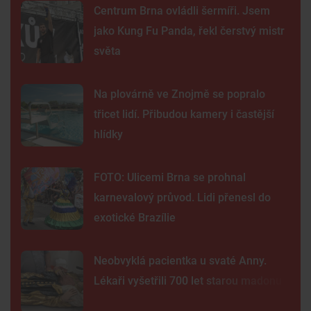
Centrum Brna ovládli šermíři. Jsem
jako Kung Fu Panda, řekl čerstvý mistr
světa
Na plovárně ve Znojmě se popralo
třicet lidí. Přibudou kamery i častější
hlídky
FOTO: Ulicemi Brna se prohnal
karnevalový průvod. Lidi přenesl do
exotické Brazílie
Neobvyklá pacientka u svaté Anny.
Lékaři vyšetřili 700 let starou madonu