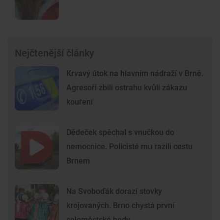
Nejčtenější články
Krvavý útok na hlavním nádraží v Brně.
Agresoři zbili ostrahu kvůli zákazu
kouření
Dědeček spěchal s vnučkou do
nemocnice. Policisté mu razili cestu
Brnem
Na Svoboďák dorazí stovky
krojovaných. Brno chystá první
celoměstské hody