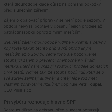
která dlouhodobě klade důraz na ochranu pokožky
před slunečním zářením.
Zájem o opalovací přípravky se mění podle sezóny. V
období nejvyšší poptávky dosahují jejich prodeje až
patnáctinásobku oproti zimním měsícům.
„Největší zájem dlouhodobě vidíme v květnu a červnu,
kdy roste nákup těchto přípravků oproti jiným
měsícům až o 250 %. Vedle toho ale pozorujeme
stoupající zájem o prevenci onemocnění v širším
měřítku, který nám ukazují i rostoucí prodeje domácích
DNA testů. Vidíme tak, že stoupá podíl lidí, kteří se o
své zdraví zajímají aktivněji a chtějí lépe rozumět
vlastním zdravotním rizikům,“
doplňuje
Petr Toupal
,
CEO Pilulka.cz
Při výběru rozhoduje hlavně SPF
Rostoucí důraz na ochranu před sluncem potvrzují