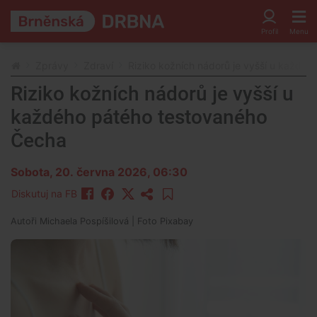
Zprávy
Zdraví
Riziko kožních nádorů je vyšší u každé
Riziko kožních nádorů je vyšší u
každého pátého testovaného
Čecha
Sobota, 20. června 2026, 06:30
Diskutuj na FB
Autoři
Michaela Pospíšilová
| Foto
Pixabay