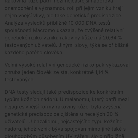
Rakovina kůže patří mezi nejčastější nádorová
onemocnění a významnou roli při jejím vzniku hrají
nejen vnější vlivy, ale také genetické predispozice.
Analýza výsledků přibližně 10 000 DNA testů
společnosti Macromo ukázala, že zvýšené relativní
genetické riziko vzniku rakoviny kůže má 20,64 %
testovaných uživatelů. Jinými slovy, týká se přibližně
každého pátého člověka.
Velmi vysoké relativní genetické riziko pak vykazoval
zhruba jeden člověk ze sta, konkrétně 1,14 %
testovaných.
DNA testy sledují také predispozice ke konkrétním
typům kožních nádorů. U melanomu, který patří mezi
nejagresivnější formy rakoviny kůže, byla zvýšená
genetická predispozice zjištěna u necelých 20 %
uživatelů. U bazaliomu, nejčastějšího typu kožního
nádoru, jehož vznik bývá spojován mimo jiné také s
dlouhodobým působením UV záření, šlo o přibližně