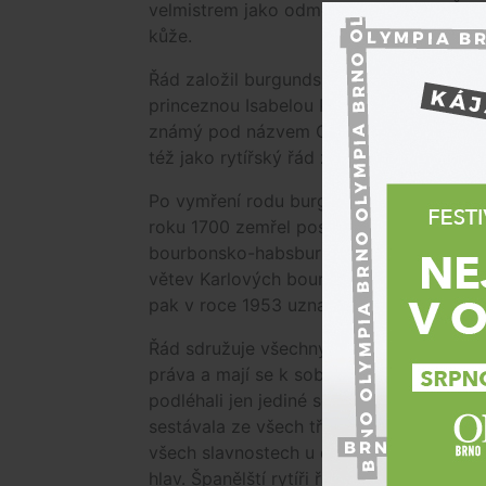
velmistrem jako odměna za zásluhy. Řádo
kůže.
Řád založil burgundský vévoda Filip Dobr
princeznou Isabelou Portugalskou, poté,
známý pod názvem Ordre de la toison d'o
též jako rytířský řád zlatého rouna ovčí
Po vymření rodu burgundských vévodů ro
roku 1700 zemřel poslední španělský král
bourbonsko-habsburských sporů o dědictv
větev Karlových bourbonských dědiců, t
pak v roce 1953 uznala právo na suverén
Řád sdružuje všechny své členy jako nero
práva a mají se k sobě chovat bratrsky. 
podléhali jen jediné soudní pravomoci, a
sestávala ze všech třiceti řádových rytíř
všech slavnostech u dvorů měli přednos
hlav. Španělští rytíři řádu obdrželi od kr