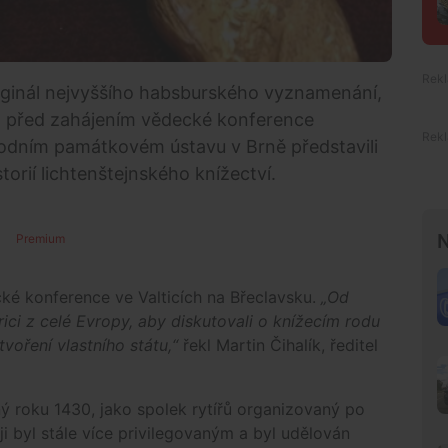
iginál nejvyššího habsburského vyznamenání,
en před zahájením vědecké konference
rodním památkovém ústavu v Brně představili
torií lichtenštejnského knížectví.
N
Premium
ké konference ve Valticích na Břeclavsku.
„Od
rici z celé Evropy, aby diskutovali o knížecím rodu
ytvoření vlastního státu,“
řekl Martin Čihalík, ředitel
ný roku 1430, jako spolek rytířů organizovaný po
i byl stále více privilegovaným a byl udělován