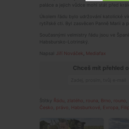
paláce a jejich vůdce mohl stát před krá
Úkolem řádu bylo udržování katolické ví
rytířské cti. Byl zasvěcen Panně Marii a
Současnými velmistry řádu jsou ve Španěl
Habsbursko-Lotrinský.
Napsal
Jiří Nováček
,
Mediafax
Chceš mít přehled o
Štítky
Řádu
,
zlatého
,
rouna
,
Brno
,
rouno
,
Česko
,
právo
,
Habsburkové
,
Evropa
,
Fili