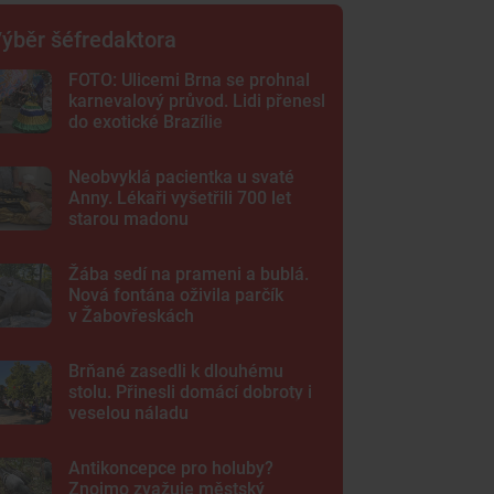
ýběr šéfredaktora
FOTO: Ulicemi Brna se prohnal
karnevalový průvod. Lidi přenesl
do exotické Brazílie
Neobvyklá pacientka u svaté
Anny. Lékaři vyšetřili 700 let
starou madonu
Žába sedí na prameni a bublá.
Nová fontána oživila parčík
v Žabovřeskách
Brňané zasedli k dlouhému
stolu. Přinesli domácí dobroty i
veselou náladu
Antikoncepce pro holuby?
Znojmo zvažuje městský