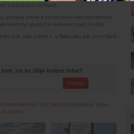
lem s pokrývkou na hlavě.
ry, ochrana církve a zachovávání neposkvrněnosti
 patronem byl apoštol a mučedník svatý Ondřej.
sku král Juan Carlos I., v Rakousku pak princ Karel
 tom, co se děje kolem tebe?
Přihlásit
Lichtenštejnové
,
rytíř
,
Národní památkový ústav
,
p III. Dobrý
O