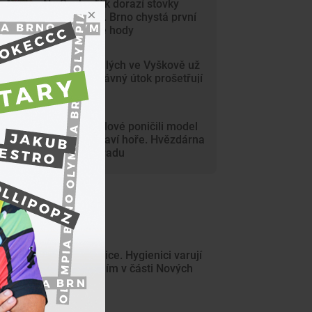
Na Svoboďák dorazí stovky
krojovaných. Brno chystá první
celoměstské hody
Gang nezletilých ve Vyškově už
dořádil. Nedávný útok prošetřují
kriminalisté
Mladí vandalové poničili model
Marsu na Kraví hoře. Hvězdárna
zařídila náhradu
ejnovější články
Pozor na sinice. Hygienici varují
před koupáním v části Nových
Mlýnů