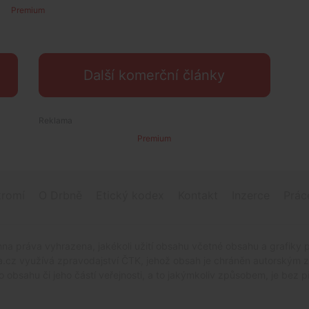
Premium
Další komerční články
Premium
romí
O Drbně
Etický kodex
Kontakt
Inzerce
Prác
na práva vyhrazena, jakékoli užití obsahu včetné obsahu a grafiky 
.cz využívá zpravodajství ČTK, jehož obsah je chráněn autorským zák
o obsahu či jeho částí veřejnosti, a to jakýmkoliv způsobem, je be