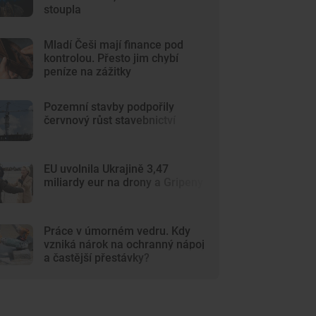
stoupla
Mladí Češi mají finance pod
kontrolou. Přesto jim chybí
peníze na zážitky
Pozemní stavby podpořily
červnový růst stavebnictví
EU uvolnila Ukrajině 3,47
miliardy eur na drony a Gripeny
Práce v úmorném vedru. Kdy
vzniká nárok na ochranný nápoj
a častější přestávky?