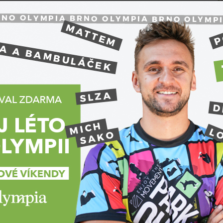
vý odznak tvoří na řetězu zavěšená zlatá beránčí
ým v Brugách u příležitosti jeho sňatku s
 co odmítl členství v Podvazkovém řádu. Řád je též
r, el Toyson de oro, el Tusan a v raných dobách
ho plátna z Burgund nebo řád belgické vlny.
ku 1477 přešel řád na rod Habsburků. Poté, co
 z habsburské dynastie, rozdělil se v důsledku
í řád na dvě linie a dodnes existuje jak španělská
ak rakouská větev Habsburků. Rakouská republika
ní udělování řádu hlavě rodu Habsburků.
zlučitelný svazek. Všichni členové řádu mají stejná
N
Řádoví rytíři byli osvobozeni od všech poplatků a
 to jurisdikci řádu samého. Tato soudní moc
ů a řádového suveréna, resp. jeho zástupce. Při
t a právo nadřazenosti, s výjimkou korunovaných
ále Filipa právo kdykoli neohlášeni vstoupit do sálů